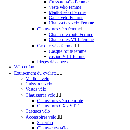
Cuissard vélo Femme
Veste vélo femme
Maillot vélo Femme
Gants vélo Femme
Chaussettes vélo Femme
Chaussures vélo femme


Chaussure route Femme
Chaussures VTT femme
Casque vélo femme


Casque route femme
casque VTT femme
Pièçes détachées
Vélo enfant
Equipement du cycliste


Maillots vélo
Cuissards vélo
Vestes vélo
Chaussures vélo


Chaussures vélo de route
Chaussures CX / VTT
Casques vélo
Accessoires vélo


Sac vélo
Chaussettes vélo