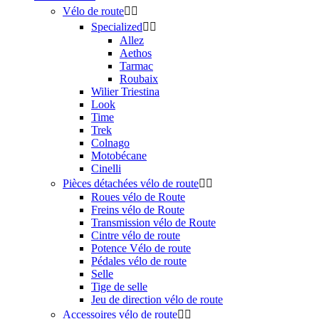
Vélo de route


Specialized


Allez
Aethos
Tarmac
Roubaix
Wilier Triestina
Look
Time
Trek
Colnago
Motobécane
Cinelli
Pièces détachées vélo de route


Roues vélo de Route
Freins vélo de Route
Transmission vélo de Route
Cintre vélo de route
Potence Vélo de route
Pédales vélo de route
Selle
Tige de selle
Jeu de direction vélo de route
Accessoires vélo de route

