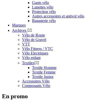
Gants vélo
Lunettes vélo
Protection vélo
Autres accessoires et antivol vélo
Bagagerie vélo
Marques
Archives


Vélo de Route
Vélo de Gravel
VTT
Vélo Fitness / VTC
Vélo Electriques
Vélo enfant
Textiles


Textile Homme
Textile Femme
Textile Junior
Accessoires Vélo
Composants Vélo
En promo