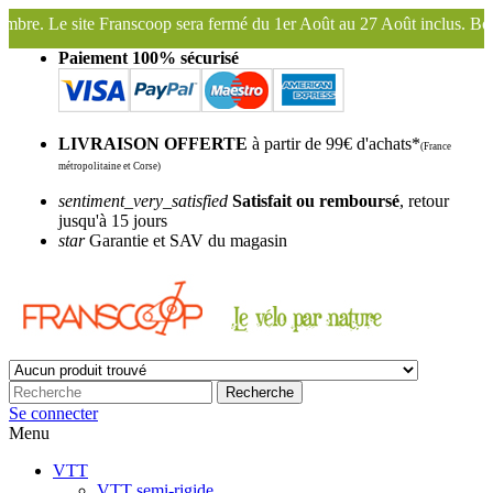
sera fermé du 1er Août au 27 Août inclus. Bonnes vacances !
Fransco
Paiement 100% sécurisé
LIVRAISON OFFERTE
à partir de 99€ d'achats*
(France
métropolitaine et Corse)
sentiment_very_satisfied
Satisfait ou remboursé
, retour
jusqu'à 15 jours
star
Garantie et SAV du magasin
Recherche
Se connecter
Menu
VTT
VTT semi-rigide