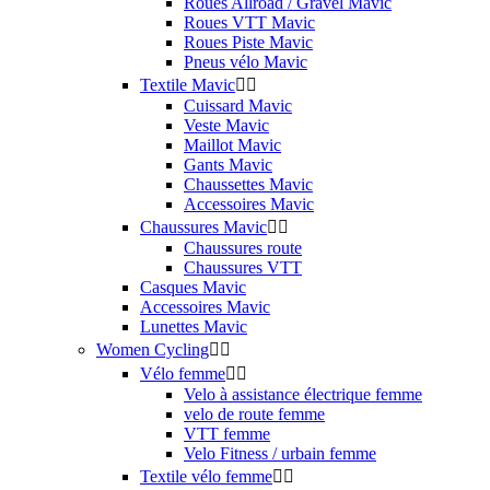
Roues Allroad / Gravel Mavic
Roues VTT Mavic
Roues Piste Mavic
Pneus vélo Mavic
Textile Mavic


Cuissard Mavic
Veste Mavic
Maillot Mavic
Gants Mavic
Chaussettes Mavic
Accessoires Mavic
Chaussures Mavic


Chaussures route
Chaussures VTT
Casques Mavic
Accessoires Mavic
Lunettes Mavic
Women Cycling


Vélo femme


Velo à assistance électrique femme
velo de route femme
VTT femme
Velo Fitness / urbain femme
Textile vélo femme

