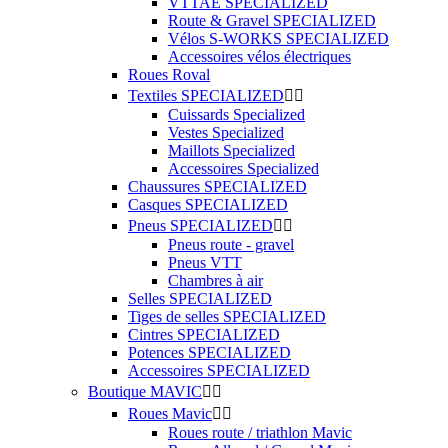
VTTAE SPECIALIZED
Route & Gravel SPECIALIZED
Vélos S-WORKS SPECIALIZED
Accessoires vélos électriques
Roues Roval
Textiles SPECIALIZED


Cuissards Specialized
Vestes Specialized
Maillots Specialized
Accessoires Specialized
Chaussures SPECIALIZED
Casques SPECIALIZED
Pneus SPECIALIZED


Pneus route - gravel
Pneus VTT
Chambres à air
Selles SPECIALIZED
Tiges de selles SPECIALIZED
Cintres SPECIALIZED
Potences SPECIALIZED
Accessoires SPECIALIZED
Boutique MAVIC


Roues Mavic


Roues route / triathlon Mavic