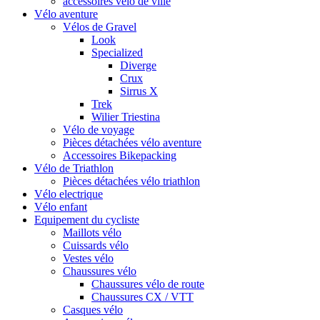
accessoires vélo de ville
Vélo aventure
Vélos de Gravel
Look
Specialized
Diverge
Crux
Sirrus X
Trek
Wilier Triestina
Vélo de voyage
Pièces détachées vélo aventure
Accessoires Bikepacking
Vélo de Triathlon
Pièces détachées vélo triathlon
Vélo electrique
Vélo enfant
Equipement du cycliste
Maillots vélo
Cuissards vélo
Vestes vélo
Chaussures vélo
Chaussures vélo de route
Chaussures CX / VTT
Casques vélo