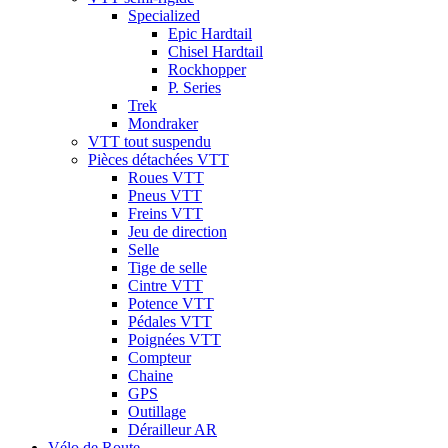
Specialized
Epic Hardtail
Chisel Hardtail
Rockhopper
P. Series
Trek
Mondraker
VTT tout suspendu
Pièces détachées VTT
Roues VTT
Pneus VTT
Freins VTT
Jeu de direction
Selle
Tige de selle
Cintre VTT
Potence VTT
Pédales VTT
Poignées VTT
Compteur
Chaine
GPS
Outillage
Dérailleur AR
Vélo de Route