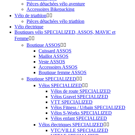
Pièces détachées vélo aventure
Accessoires Bikepacking
Vélo de triathlon


Pièces détachées vélo triathlon
Vélo électrique
Boutiques vélo SPECIALIZED, ASSOS, MAVIC et
Femme


Boutique ASSOS


Cuissard ASSOS
Maillot ASSOS
Veste ASSOS
Accessoires ASSOS
Boutique femme ASSOS
Boutique SPECIALIZED


Vélos SPECIALIZED


Vélos de route SPECIALIZED
Vélos Gravel SPECIALIZED
VTT SPECIALIZED
Vélos Fitness / Urbain SPECIALIZED
Vélos S-Works SPECIALIZED
Vélos enfant SPECIALIZED
Vélos électriques SPECIALIZED


VTC/VILLE SPECIALIZED