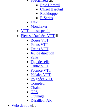
Specialized


Epic Hardtail
Chisel Hardtail
Rockhopper
P. Series
Trek
Mondraker
VTT tout suspendu
Pièces détachées VTT


Roues VTT
Pneus VTT
Freins VTT
Jeu de direction
Selle
Tige de selle
Cintre VTT
Potence VTT
Pédales VTT
Poignées VTT
Compteur
Chaine
GPS
Outillage
Dérailleur AR
Vélo de route

