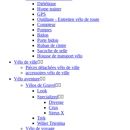
Diététique
Home trainer
GPS
Outillage - Entretien vélo de route
Compteur
Pompes
Bidon
Porte bidon
Ruban de cintre
Sacoche de selle
Housse de transport vélo
Vélo de ville


Pièces détachées vélo de ville
accessoires vélo de ville
Vélo aventure


Vélos de Gravel


Look
Specialized


Diverge
Crux
Sirrus X
Trek
Wilier Triestina
Vélo de voyage