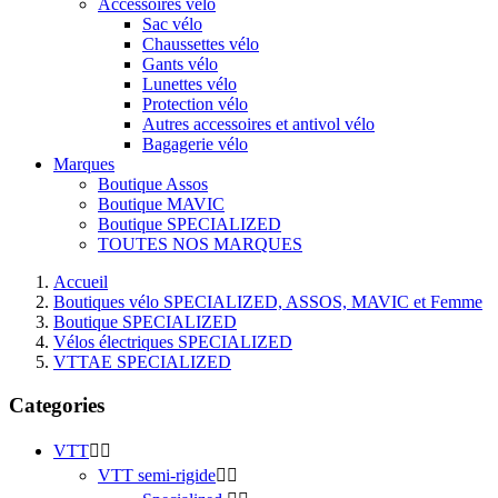
Accessoires vélo
Sac vélo
Chaussettes vélo
Gants vélo
Lunettes vélo
Protection vélo
Autres accessoires et antivol vélo
Bagagerie vélo
Marques
Boutique Assos
Boutique MAVIC
Boutique SPECIALIZED
TOUTES NOS MARQUES
Accueil
Boutiques vélo SPECIALIZED, ASSOS, MAVIC et Femme
Boutique SPECIALIZED
Vélos électriques SPECIALIZED
VTTAE SPECIALIZED
Categories
VTT


VTT semi-rigide

