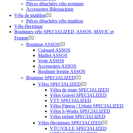
Pièces détachées vélo aventure
Accessoires Bikepacking
Vélo de triathlon


Pièces détachées vélo triathlon
Vélo électrique
Boutiques vélo SPECIALIZED, ASSOS, MAVIC et
Femme


Boutique ASSOS


Cuissard ASSOS
Maillot ASSOS
Veste ASSOS
Accessoires ASSOS
Boutique femme ASSOS
Boutique SPECIALIZED


Vélos SPECIALIZED


Vélos de route SPECIALIZED
Vélos Gravel SPECIALIZED
VTT SPECIALIZED
Vélos Fitness / Urbain SPECIALIZED
Vélos S-Works SPECIALIZED
Vélos enfant SPECIALIZED
Vélos électriques SPECIALIZED


VTC/VILLE SPECIALIZED