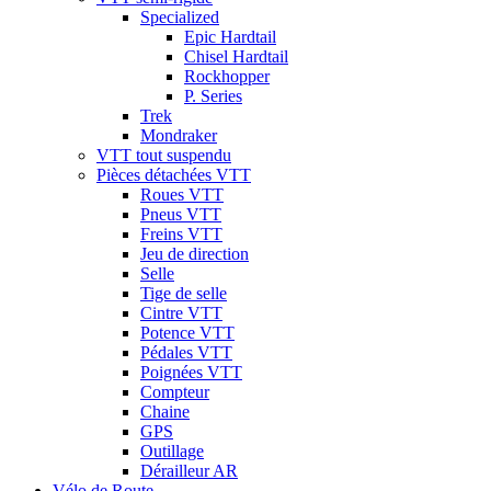
Specialized
Epic Hardtail
Chisel Hardtail
Rockhopper
P. Series
Trek
Mondraker
VTT tout suspendu
Pièces détachées VTT
Roues VTT
Pneus VTT
Freins VTT
Jeu de direction
Selle
Tige de selle
Cintre VTT
Potence VTT
Pédales VTT
Poignées VTT
Compteur
Chaine
GPS
Outillage
Dérailleur AR
Vélo de Route