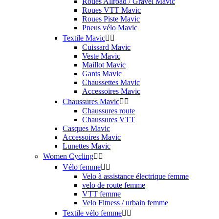
Roues Allroad / Gravel Mavic
Roues VTT Mavic
Roues Piste Mavic
Pneus vélo Mavic
Textile Mavic


Cuissard Mavic
Veste Mavic
Maillot Mavic
Gants Mavic
Chaussettes Mavic
Accessoires Mavic
Chaussures Mavic


Chaussures route
Chaussures VTT
Casques Mavic
Accessoires Mavic
Lunettes Mavic
Women Cycling


Vélo femme


Velo à assistance électrique femme
velo de route femme
VTT femme
Velo Fitness / urbain femme
Textile vélo femme

