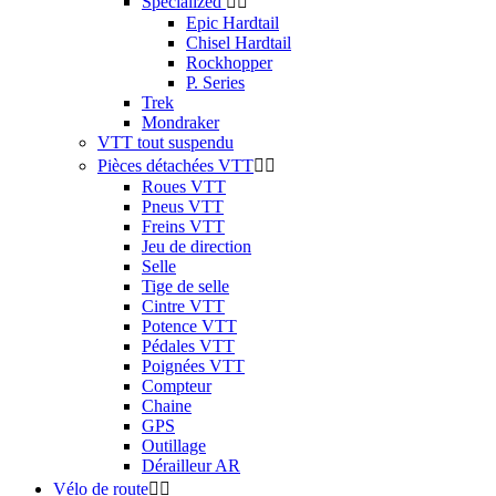
Specialized


Epic Hardtail
Chisel Hardtail
Rockhopper
P. Series
Trek
Mondraker
VTT tout suspendu
Pièces détachées VTT


Roues VTT
Pneus VTT
Freins VTT
Jeu de direction
Selle
Tige de selle
Cintre VTT
Potence VTT
Pédales VTT
Poignées VTT
Compteur
Chaine
GPS
Outillage
Dérailleur AR
Vélo de route

