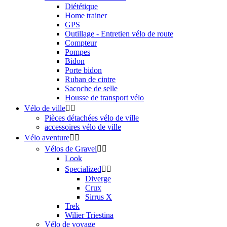
Diététique
Home trainer
GPS
Outillage - Entretien vélo de route
Compteur
Pompes
Bidon
Porte bidon
Ruban de cintre
Sacoche de selle
Housse de transport vélo
Vélo de ville


Pièces détachées vélo de ville
accessoires vélo de ville
Vélo aventure


Vélos de Gravel


Look
Specialized


Diverge
Crux
Sirrus X
Trek
Wilier Triestina
Vélo de voyage