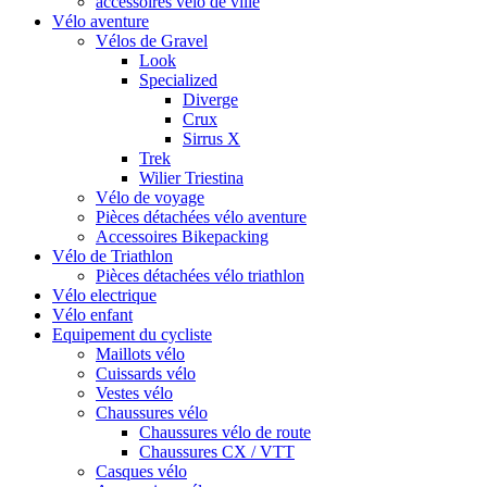
accessoires vélo de ville
Vélo aventure
Vélos de Gravel
Look
Specialized
Diverge
Crux
Sirrus X
Trek
Wilier Triestina
Vélo de voyage
Pièces détachées vélo aventure
Accessoires Bikepacking
Vélo de Triathlon
Pièces détachées vélo triathlon
Vélo electrique
Vélo enfant
Equipement du cycliste
Maillots vélo
Cuissards vélo
Vestes vélo
Chaussures vélo
Chaussures vélo de route
Chaussures CX / VTT
Casques vélo