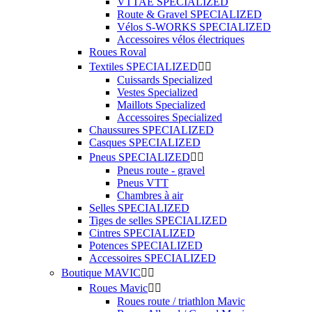
VTTAE SPECIALIZED
Route & Gravel SPECIALIZED
Vélos S-WORKS SPECIALIZED
Accessoires vélos électriques
Roues Roval
Textiles SPECIALIZED


Cuissards Specialized
Vestes Specialized
Maillots Specialized
Accessoires Specialized
Chaussures SPECIALIZED
Casques SPECIALIZED
Pneus SPECIALIZED


Pneus route - gravel
Pneus VTT
Chambres à air
Selles SPECIALIZED
Tiges de selles SPECIALIZED
Cintres SPECIALIZED
Potences SPECIALIZED
Accessoires SPECIALIZED
Boutique MAVIC


Roues Mavic


Roues route / triathlon Mavic