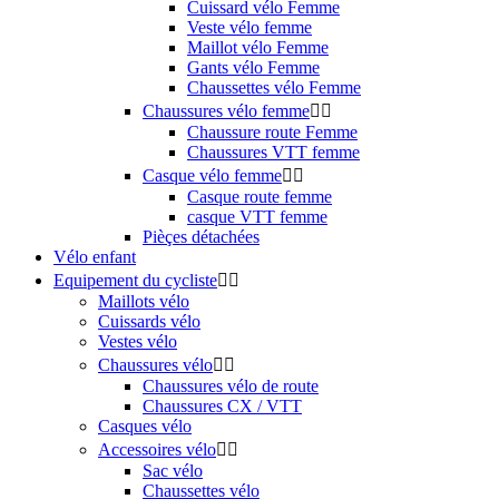
Cuissard vélo Femme
Veste vélo femme
Maillot vélo Femme
Gants vélo Femme
Chaussettes vélo Femme
Chaussures vélo femme


Chaussure route Femme
Chaussures VTT femme
Casque vélo femme


Casque route femme
casque VTT femme
Pièçes détachées
Vélo enfant
Equipement du cycliste


Maillots vélo
Cuissards vélo
Vestes vélo
Chaussures vélo


Chaussures vélo de route
Chaussures CX / VTT
Casques vélo
Accessoires vélo


Sac vélo
Chaussettes vélo