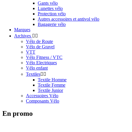
Gants vélo
Lunettes vélo
Protection vélo
Autres accessoires et antivol vélo
Bagagerie vélo
Marques
Archives


Vélo de Route
Vélo de Gravel
VTT
Vélo Fitness / VTC
Vélo Electriques
Vélo enfant
Textiles


Textile Homme
Textile Femme
Textile Junior
Accessoires Vélo
Composants Vélo
En promo