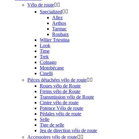
Vélo de route


Specialized


Allez
Aethos
Tarmac
Roubaix
Wilier Triestina
Look
Time
Trek
Colnago
Motobécane
Cinelli
Pièces détachées vélo de route


Roues vélo de Route
Freins vélo de Route
Transmission vélo de Route
Cintre vélo de route
Potence Vélo de route
Pédales vélo de route
Selle
Tige de selle
Jeu de direction vélo de route
Accessoires vélo de route

