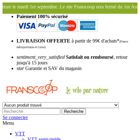
r septembre. Le site Franscoop sera fermé du 1er Août au 27 Août inclu
Paiement 100% sécurisé
LIVRAISON OFFERTE
à partir de 99€ d'achats*
(France
métropolitaine et Corse)
sentiment_very_satisfied
Satisfait ou remboursé
, retour
jusqu'à 15 jours
star
Garantie et SAV du magasin
Recherche
Se connecter
Menu
VTT
VTT semi-rigide