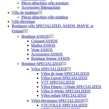
Pièces détachées vélo aventure
Accessoires Bikepacking
Vélo de triathlon


Pièces détachées vélo triathlon
Vélo électrique
Boutiques vélo SPECIALIZED, ASSOS, MAVIC et
Femme


Boutique ASSOS


Cuissard ASSOS
Maillot ASSOS
Veste ASSOS
Accessoires ASSOS
Boutique femme ASSOS
Boutique SPECIALIZED


Vélos SPECIALIZED


Vélos de route SPECIALIZED
Vélos Gravel SPECIALIZED
VTT SPECIALIZED
Vélos Fitness / Urbain SPECIALIZED
Vélos S-Works SPECIALIZED
Vélos enfant SPECIALIZED
Vélos électriques SPECIALIZED


VTC/VILLE SPECIALIZED