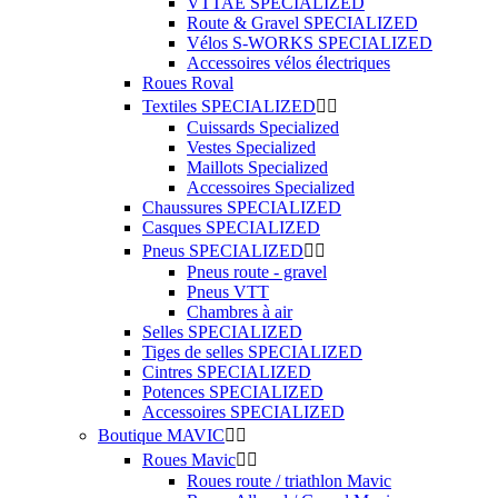
VTTAE SPECIALIZED
Route & Gravel SPECIALIZED
Vélos S-WORKS SPECIALIZED
Accessoires vélos électriques
Roues Roval
Textiles SPECIALIZED


Cuissards Specialized
Vestes Specialized
Maillots Specialized
Accessoires Specialized
Chaussures SPECIALIZED
Casques SPECIALIZED
Pneus SPECIALIZED


Pneus route - gravel
Pneus VTT
Chambres à air
Selles SPECIALIZED
Tiges de selles SPECIALIZED
Cintres SPECIALIZED
Potences SPECIALIZED
Accessoires SPECIALIZED
Boutique MAVIC


Roues Mavic


Roues route / triathlon Mavic