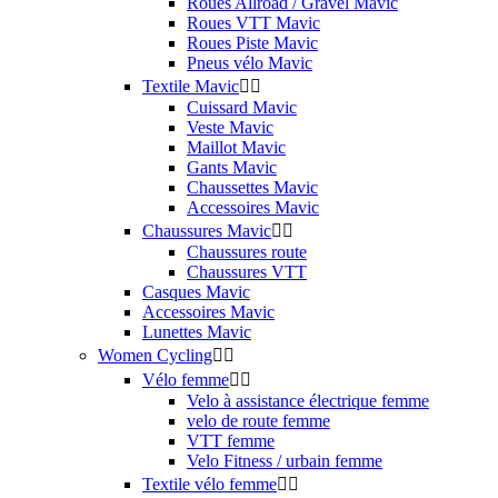
Roues Allroad / Gravel Mavic
Roues VTT Mavic
Roues Piste Mavic
Pneus vélo Mavic
Textile Mavic


Cuissard Mavic
Veste Mavic
Maillot Mavic
Gants Mavic
Chaussettes Mavic
Accessoires Mavic
Chaussures Mavic


Chaussures route
Chaussures VTT
Casques Mavic
Accessoires Mavic
Lunettes Mavic
Women Cycling


Vélo femme


Velo à assistance électrique femme
velo de route femme
VTT femme
Velo Fitness / urbain femme
Textile vélo femme

