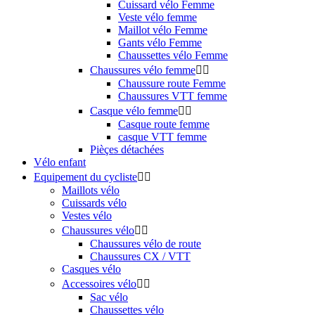
Cuissard vélo Femme
Veste vélo femme
Maillot vélo Femme
Gants vélo Femme
Chaussettes vélo Femme
Chaussures vélo femme


Chaussure route Femme
Chaussures VTT femme
Casque vélo femme


Casque route femme
casque VTT femme
Pièçes détachées
Vélo enfant
Equipement du cycliste


Maillots vélo
Cuissards vélo
Vestes vélo
Chaussures vélo


Chaussures vélo de route
Chaussures CX / VTT
Casques vélo
Accessoires vélo


Sac vélo
Chaussettes vélo