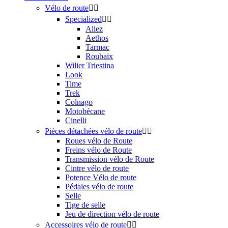
Vélo de route


Specialized


Allez
Aethos
Tarmac
Roubaix
Wilier Triestina
Look
Time
Trek
Colnago
Motobécane
Cinelli
Pièces détachées vélo de route


Roues vélo de Route
Freins vélo de Route
Transmission vélo de Route
Cintre vélo de route
Potence Vélo de route
Pédales vélo de route
Selle
Tige de selle
Jeu de direction vélo de route
Accessoires vélo de route

