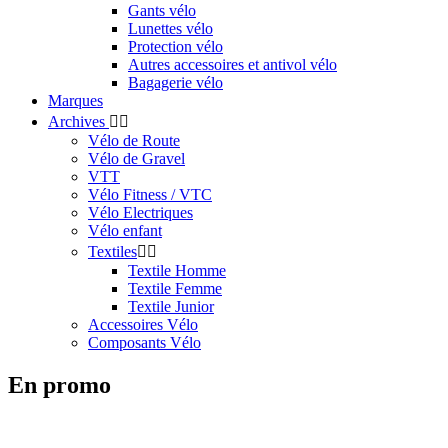
Gants vélo
Lunettes vélo
Protection vélo
Autres accessoires et antivol vélo
Bagagerie vélo
Marques
Archives


Vélo de Route
Vélo de Gravel
VTT
Vélo Fitness / VTC
Vélo Electriques
Vélo enfant
Textiles


Textile Homme
Textile Femme
Textile Junior
Accessoires Vélo
Composants Vélo
En promo