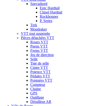
Specialized
Epic Hardtail
Chisel Hardtail
Rockhopper
P. Series
Trek
Mondraker
VTT tout suspendu
Pièces détachées VTT
Roues VTT
Pneus VTT
Freins VTT
Jeu de direction
Selle
Tige de selle
Cintre VTT
Potence VTT
Pédales VTT
Poignées VTT
Compteur
Chaine
GPS
Outillage
Dérailleur AR
Vélo de Route