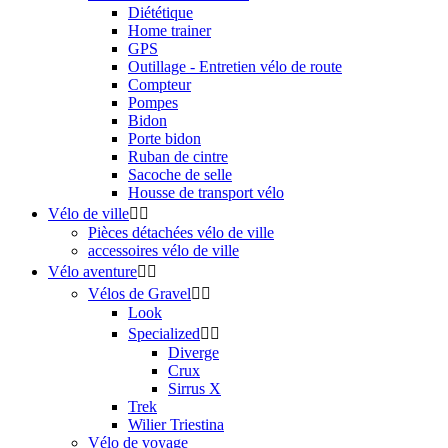
Diététique
Home trainer
GPS
Outillage - Entretien vélo de route
Compteur
Pompes
Bidon
Porte bidon
Ruban de cintre
Sacoche de selle
Housse de transport vélo
Vélo de ville


Pièces détachées vélo de ville
accessoires vélo de ville
Vélo aventure


Vélos de Gravel


Look
Specialized


Diverge
Crux
Sirrus X
Trek
Wilier Triestina
Vélo de voyage