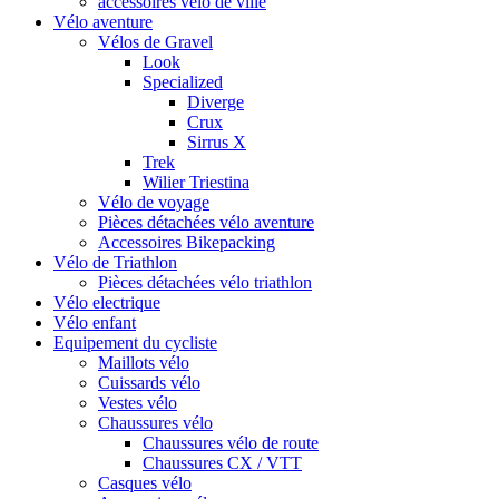
accessoires vélo de ville
Vélo aventure
Vélos de Gravel
Look
Specialized
Diverge
Crux
Sirrus X
Trek
Wilier Triestina
Vélo de voyage
Pièces détachées vélo aventure
Accessoires Bikepacking
Vélo de Triathlon
Pièces détachées vélo triathlon
Vélo electrique
Vélo enfant
Equipement du cycliste
Maillots vélo
Cuissards vélo
Vestes vélo
Chaussures vélo
Chaussures vélo de route
Chaussures CX / VTT
Casques vélo