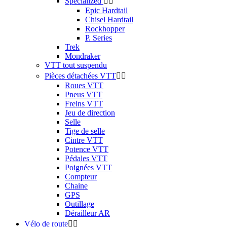
Specialized


Epic Hardtail
Chisel Hardtail
Rockhopper
P. Series
Trek
Mondraker
VTT tout suspendu
Pièces détachées VTT


Roues VTT
Pneus VTT
Freins VTT
Jeu de direction
Selle
Tige de selle
Cintre VTT
Potence VTT
Pédales VTT
Poignées VTT
Compteur
Chaine
GPS
Outillage
Dérailleur AR
Vélo de route

