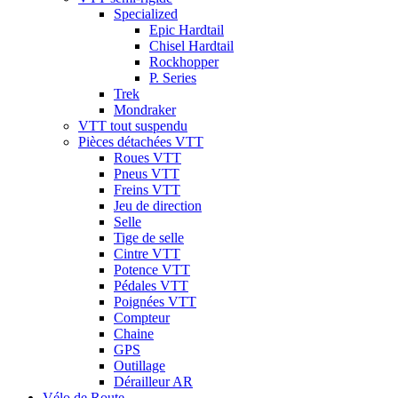
Specialized
Epic Hardtail
Chisel Hardtail
Rockhopper
P. Series
Trek
Mondraker
VTT tout suspendu
Pièces détachées VTT
Roues VTT
Pneus VTT
Freins VTT
Jeu de direction
Selle
Tige de selle
Cintre VTT
Potence VTT
Pédales VTT
Poignées VTT
Compteur
Chaine
GPS
Outillage
Dérailleur AR
Vélo de Route