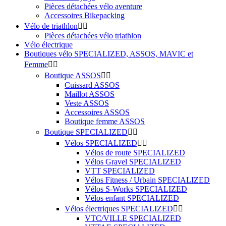
Pièces détachées vélo aventure
Accessoires Bikepacking
Vélo de triathlon


Pièces détachées vélo triathlon
Vélo électrique
Boutiques vélo SPECIALIZED, ASSOS, MAVIC et
Femme


Boutique ASSOS


Cuissard ASSOS
Maillot ASSOS
Veste ASSOS
Accessoires ASSOS
Boutique femme ASSOS
Boutique SPECIALIZED


Vélos SPECIALIZED


Vélos de route SPECIALIZED
Vélos Gravel SPECIALIZED
VTT SPECIALIZED
Vélos Fitness / Urbain SPECIALIZED
Vélos S-Works SPECIALIZED
Vélos enfant SPECIALIZED
Vélos électriques SPECIALIZED


VTC/VILLE SPECIALIZED