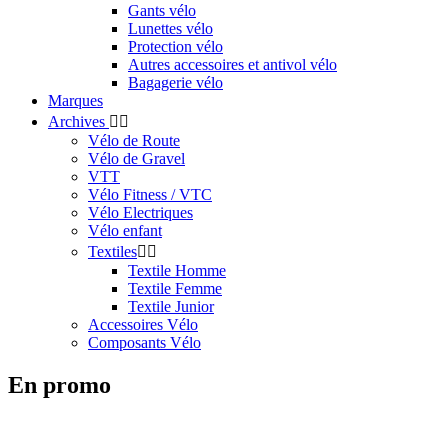
Gants vélo
Lunettes vélo
Protection vélo
Autres accessoires et antivol vélo
Bagagerie vélo
Marques
Archives


Vélo de Route
Vélo de Gravel
VTT
Vélo Fitness / VTC
Vélo Electriques
Vélo enfant
Textiles


Textile Homme
Textile Femme
Textile Junior
Accessoires Vélo
Composants Vélo
En promo