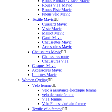
Roues Allroad / Gravel Mavic
Roues VTT Mavic
Roues Piste Mavic
Pneus vélo Mavic
Textile Mavic


Cuissard Mavic
Veste Mavic
Maillot Mavic
Gants Mavic
Chaussettes Mavic
Accessoires Mavic
Chaussures Mavic


Chaussures route
Chaussures VTT
Casques Mavic
Accessoires Mavic
Lunettes Mavic
Women Cycling


Vélo femme


Velo à assistance électrique femme
velo de route femme
VTT femme
Velo Fitness / urbain femme
Textile vélo femme

