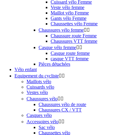
Cuissard vélo Femme
Veste vélo femme
Maillot vélo Femme
Gants vélo Femme
Chaussettes vélo Femme
Chaussures vélo femme


Chaussure route Femme
Chaussures VTT femme
Casque vélo femme


Casque route femme
casque VTT femme
Pièçes détachées
Vélo enfant
Equipement du cycliste


Maillots vélo
Cuissards vélo
Vestes vélo
Chaussures vélo


Chaussures vélo de route
Chaussures CX / VTT
Casques vélo
Accessoires vélo


Sac vélo
Chaussettes vélo