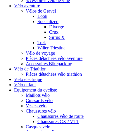
accessoires vélo de ville
Vélo aventure
Vélos de Gravel
Look
Specialized
Diverge
Crux
Sirrus X
Trek
Wilier Triestina
Vélo de voyage
Pièces détachées vélo aventure
Accessoires Bikepacking
Vélo de Triathlon
Pièces détachées vélo triathlon
Vélo electrique
Vélo enfant
Equipement du cycliste
Maillots vélo
Cuissards vélo
Vestes vélo
Chaussures vélo
Chaussures vélo de route
Chaussures CX / VTT
Casques vélo