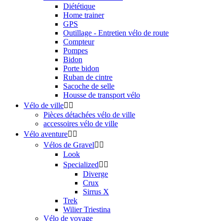
Diététique
Home trainer
GPS
Outillage - Entretien vélo de route
Compteur
Pompes
Bidon
Porte bidon
Ruban de cintre
Sacoche de selle
Housse de transport vélo
Vélo de ville


Pièces détachées vélo de ville
accessoires vélo de ville
Vélo aventure


Vélos de Gravel


Look
Specialized


Diverge
Crux
Sirrus X
Trek
Wilier Triestina
Vélo de voyage