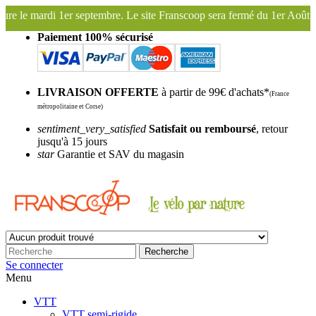
r septembre. Le site Franscoop sera fermé du 1er Août au 27 Août inclu
Paiement 100% sécurisé
LIVRAISON OFFERTE
à partir de 99€ d'achats*
(France
métropolitaine et Corse)
sentiment_very_satisfied
Satisfait ou remboursé
, retour
jusqu'à 15 jours
star
Garantie et SAV du magasin
Recherche
Se connecter
Menu
VTT
VTT semi-rigide