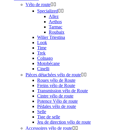
Vélo de route


Specialized


Allez
Aethos
Tarmac
Roubaix
Wilier Triestina
Look
Time
Trek
Colnago
Motobécane
Cinelli
Pièces détachées vélo de route


Roues vélo de Route
Freins vélo de Route
Transmission vélo de Route
Cintre vélo de route
Potence Vélo de route
Pédales vélo de route
Selle
Tige de selle
Jeu de direction vélo de route
Accessoires vélo de route

