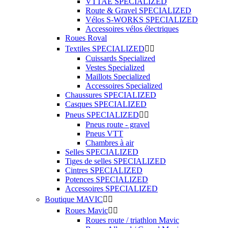
VTTAE SPECIALIZED
Route & Gravel SPECIALIZED
Vélos S-WORKS SPECIALIZED
Accessoires vélos électriques
Roues Roval
Textiles SPECIALIZED


Cuissards Specialized
Vestes Specialized
Maillots Specialized
Accessoires Specialized
Chaussures SPECIALIZED
Casques SPECIALIZED
Pneus SPECIALIZED


Pneus route - gravel
Pneus VTT
Chambres à air
Selles SPECIALIZED
Tiges de selles SPECIALIZED
Cintres SPECIALIZED
Potences SPECIALIZED
Accessoires SPECIALIZED
Boutique MAVIC


Roues Mavic


Roues route / triathlon Mavic