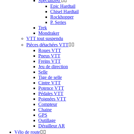
Specialized


Epic Hardtail
Chisel Hardtail
Rockhopper
P. Series
Trek
Mondraker
VTT tout suspendu
Pièces détachées VTT


Roues VTT
Pneus VTT
Freins VTT
Jeu de direction
Selle
Tige de selle
Cintre VTT
Potence VTT
Pédales VTT
Poignées VTT
Compteur
Chaine
GPS
Outillage
Dérailleur AR
Vélo de route

