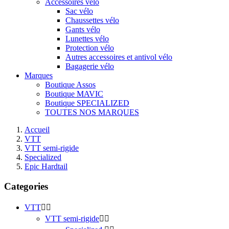
Accessoires vélo
Sac vélo
Chaussettes vélo
Gants vélo
Lunettes vélo
Protection vélo
Autres accessoires et antivol vélo
Bagagerie vélo
Marques
Boutique Assos
Boutique MAVIC
Boutique SPECIALIZED
TOUTES NOS MARQUES
Accueil
VTT
VTT semi-rigide
Specialized
Epic Hardtail
Categories
VTT


VTT semi-rigide

