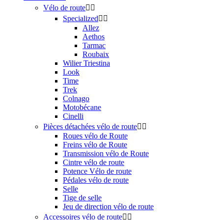
Vélo de route


Specialized


Allez
Aethos
Tarmac
Roubaix
Wilier Triestina
Look
Time
Trek
Colnago
Motobécane
Cinelli
Pièces détachées vélo de route


Roues vélo de Route
Freins vélo de Route
Transmission vélo de Route
Cintre vélo de route
Potence Vélo de route
Pédales vélo de route
Selle
Tige de selle
Jeu de direction vélo de route
Accessoires vélo de route

