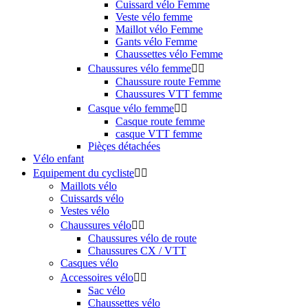
Cuissard vélo Femme
Veste vélo femme
Maillot vélo Femme
Gants vélo Femme
Chaussettes vélo Femme
Chaussures vélo femme


Chaussure route Femme
Chaussures VTT femme
Casque vélo femme


Casque route femme
casque VTT femme
Pièçes détachées
Vélo enfant
Equipement du cycliste


Maillots vélo
Cuissards vélo
Vestes vélo
Chaussures vélo


Chaussures vélo de route
Chaussures CX / VTT
Casques vélo
Accessoires vélo


Sac vélo
Chaussettes vélo