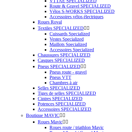
VTTAE SPECIALIZED
Route & Gravel SPECIALIZED
Vélos S-WORKS SPECIALIZED
Accessoires vélos électriques
Roues Roval
Textiles SPECIALIZED


Cuissards Specialized
Vestes Specialized
Maillots Specialized
Accessoires Specialized
Chaussures SPECIALIZED
Casques SPECIALIZED
Pneus SPECIALIZED


Pneus route - gravel
Pneus VTT
Chambres à air
Selles SPECIALIZED
Tiges de selles SPECIALIZED
Cintres SPECIALIZED
Potences SPECIALIZED
Accessoires SPECIALIZED
Boutique MAVIC


Roues Mavic


Roues route / triathlon Mavic