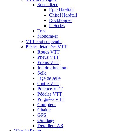
Specialized
Epic Hardtail
Chisel Hardtail
Rockhopper
P. Series
Trek
Mondraker
VTT tout suspendu
Pièces détachées VTT
Roues VTT
Pneus VTT
Freins VTT
Jeu de direction
Selle
Tige de selle
Cintre VTT
Potence VTT
Pédales VTT
Poignées VTT
Compteur
Chaine
GPS
Outillage
Dérailleur AR
Vélo de Route