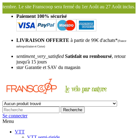
sera fermé du 1er Août au 27 Août inclus. Bonnes vacances !
Fransco
Paiement 100% sécurisé
LIVRAISON OFFERTE
à partir de 99€ d'achats*
(France
métropolitaine et Corse)
sentiment_very_satisfied
Satisfait ou remboursé
, retour
jusqu'à 15 jours
star
Garantie et SAV du magasin
Recherche
Se connecter
Menu
VTT
VTT semi-rigide