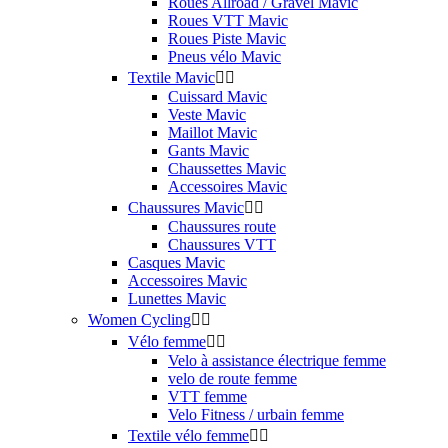
Roues Allroad / Gravel Mavic
Roues VTT Mavic
Roues Piste Mavic
Pneus vélo Mavic
Textile Mavic


Cuissard Mavic
Veste Mavic
Maillot Mavic
Gants Mavic
Chaussettes Mavic
Accessoires Mavic
Chaussures Mavic


Chaussures route
Chaussures VTT
Casques Mavic
Accessoires Mavic
Lunettes Mavic
Women Cycling


Vélo femme


Velo à assistance électrique femme
velo de route femme
VTT femme
Velo Fitness / urbain femme
Textile vélo femme

