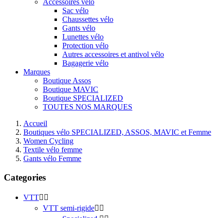
Accessoires vélo
Sac vélo
Chaussettes vélo
Gants vélo
Lunettes vélo
Protection vélo
Autres accessoires et antivol vélo
Bagagerie vélo
Marques
Boutique Assos
Boutique MAVIC
Boutique SPECIALIZED
TOUTES NOS MARQUES
Accueil
Boutiques vélo SPECIALIZED, ASSOS, MAVIC et Femme
Women Cycling
Textile vélo femme
Gants vélo Femme
Categories
VTT


VTT semi-rigide

