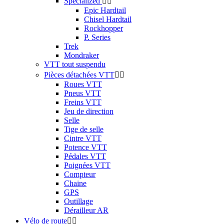
Specialized


Epic Hardtail
Chisel Hardtail
Rockhopper
P. Series
Trek
Mondraker
VTT tout suspendu
Pièces détachées VTT


Roues VTT
Pneus VTT
Freins VTT
Jeu de direction
Selle
Tige de selle
Cintre VTT
Potence VTT
Pédales VTT
Poignées VTT
Compteur
Chaine
GPS
Outillage
Dérailleur AR
Vélo de route

