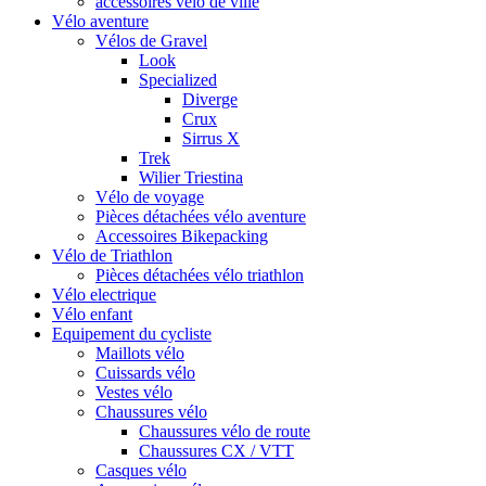
accessoires vélo de ville
Vélo aventure
Vélos de Gravel
Look
Specialized
Diverge
Crux
Sirrus X
Trek
Wilier Triestina
Vélo de voyage
Pièces détachées vélo aventure
Accessoires Bikepacking
Vélo de Triathlon
Pièces détachées vélo triathlon
Vélo electrique
Vélo enfant
Equipement du cycliste
Maillots vélo
Cuissards vélo
Vestes vélo
Chaussures vélo
Chaussures vélo de route
Chaussures CX / VTT
Casques vélo