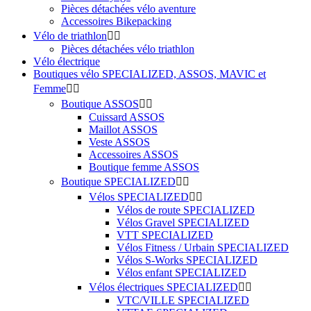
Pièces détachées vélo aventure
Accessoires Bikepacking
Vélo de triathlon


Pièces détachées vélo triathlon
Vélo électrique
Boutiques vélo SPECIALIZED, ASSOS, MAVIC et
Femme


Boutique ASSOS


Cuissard ASSOS
Maillot ASSOS
Veste ASSOS
Accessoires ASSOS
Boutique femme ASSOS
Boutique SPECIALIZED


Vélos SPECIALIZED


Vélos de route SPECIALIZED
Vélos Gravel SPECIALIZED
VTT SPECIALIZED
Vélos Fitness / Urbain SPECIALIZED
Vélos S-Works SPECIALIZED
Vélos enfant SPECIALIZED
Vélos électriques SPECIALIZED


VTC/VILLE SPECIALIZED