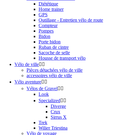
Diététique
Home trainer
GPS
Outillage - Entretien vélo de route
Compteur
Pompes
Bidon
Porte bidon
Ruban de cintre
Sacoche de selle
Housse de transport vélo
Vélo de ville


Pièces détachées vélo de ville
accessoires vélo de ville
Vélo aventure


Vélos de Gravel


Look
Specialized


Diverge
Crux
Sirrus X
Trek
Wilier Triestina
Vélo de voyage