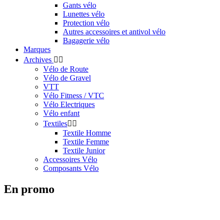
Gants vélo
Lunettes vélo
Protection vélo
Autres accessoires et antivol vélo
Bagagerie vélo
Marques
Archives


Vélo de Route
Vélo de Gravel
VTT
Vélo Fitness / VTC
Vélo Electriques
Vélo enfant
Textiles


Textile Homme
Textile Femme
Textile Junior
Accessoires Vélo
Composants Vélo
En promo