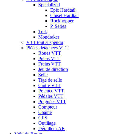
Specialized
Epic Hardtail
Chisel Hardtail
Rockhopper
P. Series
Trek
Mondraker
VTT tout suspendu
Pièces détachées VTT
Roues VTT
Pneus VTT
Freins VTT
Jeu de direction
Selle
Tige de selle
Cintre VTT
Potence VTT
Pédales VTT
Poignées VTT
Compteur
Chaine
GPS
Outillage
Dérailleur AR
Vélo de Route