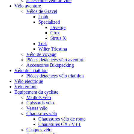
accessoires vélo de ville
Vélo aventure
Vélos de Gravel
Look
Specialized
Diverge
Crux
Sirrus X
Trek
Wilier Triestina
Vélo de voyage
Pièces détachées vélo aventure
Accessoires Bikepacking
Vélo de Triathlon
Pièces détachées vélo triathlon
Vélo electrique
Vélo enfant
Equipement du cycliste
Maillots vélo
Cuissards vélo
Vestes vélo
Chaussures vélo
Chaussures vélo de route
Chaussures CX / VTT
Casques vélo