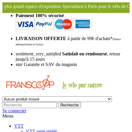
s grand espace d'exposition Specialized à Paris pour le vélo de Course
Paiement 100% sécurisé
LIVRAISON OFFERTE
à partir de 99€ d'achats*
(France
métropolitaine et Corse)
sentiment_very_satisfied
Satisfait ou remboursé
, retour
jusqu'à 15 jours
star
Garantie et SAV du magasin
Recherche
Se connecter
Menu
VTT
VTT semi-rigide