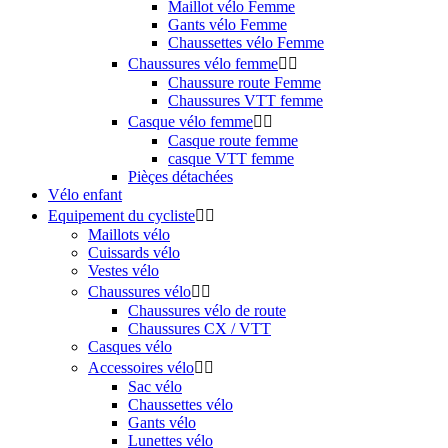
Maillot vélo Femme
Gants vélo Femme
Chaussettes vélo Femme
Chaussures vélo femme


Chaussure route Femme
Chaussures VTT femme
Casque vélo femme


Casque route femme
casque VTT femme
Pièçes détachées
Vélo enfant
Equipement du cycliste


Maillots vélo
Cuissards vélo
Vestes vélo
Chaussures vélo


Chaussures vélo de route
Chaussures CX / VTT
Casques vélo
Accessoires vélo


Sac vélo
Chaussettes vélo
Gants vélo
Lunettes vélo