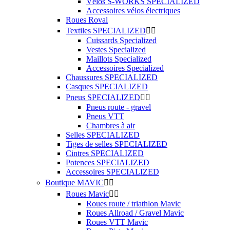
Vélos S-WORKS SPECIALIZED
Accessoires vélos électriques
Roues Roval
Textiles SPECIALIZED


Cuissards Specialized
Vestes Specialized
Maillots Specialized
Accessoires Specialized
Chaussures SPECIALIZED
Casques SPECIALIZED
Pneus SPECIALIZED


Pneus route - gravel
Pneus VTT
Chambres à air
Selles SPECIALIZED
Tiges de selles SPECIALIZED
Cintres SPECIALIZED
Potences SPECIALIZED
Accessoires SPECIALIZED
Boutique MAVIC


Roues Mavic


Roues route / triathlon Mavic
Roues Allroad / Gravel Mavic
Roues VTT Mavic