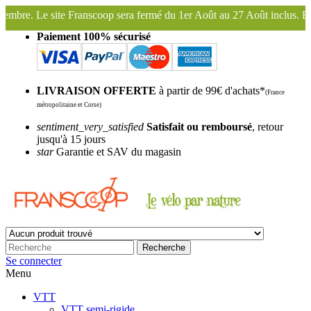
 sera fermé du 1er Août au 27 Août inclus. Bonnes vacances !
Fransc
Paiement 100% sécurisé
LIVRAISON OFFERTE
à partir de 99€ d'achats*
(France
métropolitaine et Corse)
sentiment_very_satisfied
Satisfait ou remboursé
, retour
jusqu'à 15 jours
star
Garantie et SAV du magasin
Recherche
Se connecter
Menu
VTT
VTT semi-rigide