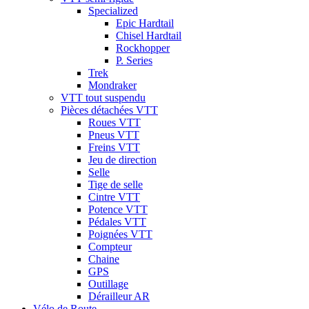
Specialized
Epic Hardtail
Chisel Hardtail
Rockhopper
P. Series
Trek
Mondraker
VTT tout suspendu
Pièces détachées VTT
Roues VTT
Pneus VTT
Freins VTT
Jeu de direction
Selle
Tige de selle
Cintre VTT
Potence VTT
Pédales VTT
Poignées VTT
Compteur
Chaine
GPS
Outillage
Dérailleur AR
Vélo de Route