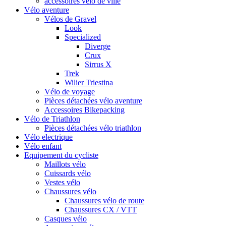
accessoires vélo de ville
Vélo aventure
Vélos de Gravel
Look
Specialized
Diverge
Crux
Sirrus X
Trek
Wilier Triestina
Vélo de voyage
Pièces détachées vélo aventure
Accessoires Bikepacking
Vélo de Triathlon
Pièces détachées vélo triathlon
Vélo electrique
Vélo enfant
Equipement du cycliste
Maillots vélo
Cuissards vélo
Vestes vélo
Chaussures vélo
Chaussures vélo de route
Chaussures CX / VTT
Casques vélo