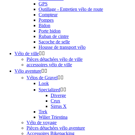
GPS
Outillage - Entretien vélo de route
Compteur
Pompes
Bidon
Porte bidon
Ruban de cintre
Sacoche de selle
Housse de transport vélo
Vélo de ville


Pièces détachées vélo de ville
accessoires vélo de ville
Vélo aventure


Vélos de Gravel


Look
Specialized


Diverge
Crux
Sirrus X
Trek
Wilier Triestina
Vélo de voyage
Pièces détachées vélo aventure
Accessoires Bikepacking