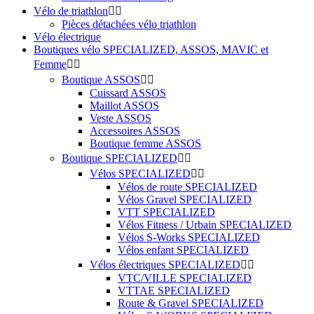
Vélo de triathlon


Pièces détachées vélo triathlon
Vélo électrique
Boutiques vélo SPECIALIZED, ASSOS, MAVIC et
Femme


Boutique ASSOS


Cuissard ASSOS
Maillot ASSOS
Veste ASSOS
Accessoires ASSOS
Boutique femme ASSOS
Boutique SPECIALIZED


Vélos SPECIALIZED


Vélos de route SPECIALIZED
Vélos Gravel SPECIALIZED
VTT SPECIALIZED
Vélos Fitness / Urbain SPECIALIZED
Vélos S-Works SPECIALIZED
Vélos enfant SPECIALIZED
Vélos électriques SPECIALIZED


VTC/VILLE SPECIALIZED
VTTAE SPECIALIZED
Route & Gravel SPECIALIZED