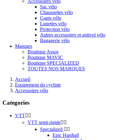
Accessoires vélo
Sac vélo
Chaussettes vélo
Gants vélo
Lunettes vélo
Protection vélo
Autres accessoires et antivol vélo
Bagagerie vélo
Marques
Boutique Assos
Boutique MAVIC
Boutique SPECIALIZED
TOUTES NOS MARQUES
Accueil
Equipement du cycliste
Accessoires vélo
Categories
VTT


VTT semi-rigide


Specialized


Epic Hardtail