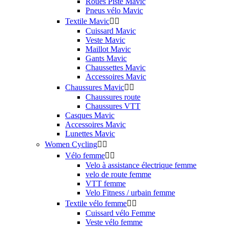
Roues Piste Mavic
Pneus vélo Mavic
Textile Mavic


Cuissard Mavic
Veste Mavic
Maillot Mavic
Gants Mavic
Chaussettes Mavic
Accessoires Mavic
Chaussures Mavic


Chaussures route
Chaussures VTT
Casques Mavic
Accessoires Mavic
Lunettes Mavic
Women Cycling


Vélo femme


Velo à assistance électrique femme
velo de route femme
VTT femme
Velo Fitness / urbain femme
Textile vélo femme


Cuissard vélo Femme
Veste vélo femme