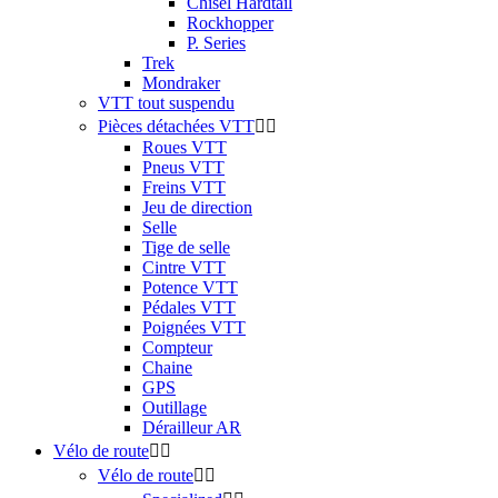
Chisel Hardtail
Rockhopper
P. Series
Trek
Mondraker
VTT tout suspendu
Pièces détachées VTT


Roues VTT
Pneus VTT
Freins VTT
Jeu de direction
Selle
Tige de selle
Cintre VTT
Potence VTT
Pédales VTT
Poignées VTT
Compteur
Chaine
GPS
Outillage
Dérailleur AR
Vélo de route


Vélo de route

