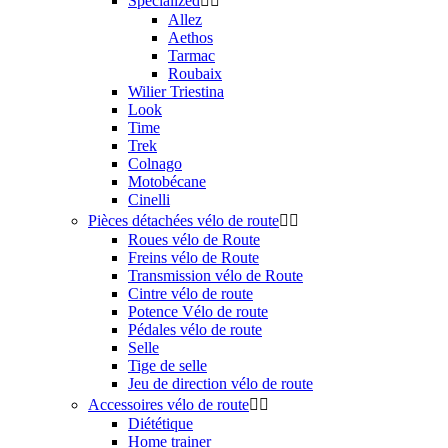
Specialized


Allez
Aethos
Tarmac
Roubaix
Wilier Triestina
Look
Time
Trek
Colnago
Motobécane
Cinelli
Pièces détachées vélo de route


Roues vélo de Route
Freins vélo de Route
Transmission vélo de Route
Cintre vélo de route
Potence Vélo de route
Pédales vélo de route
Selle
Tige de selle
Jeu de direction vélo de route
Accessoires vélo de route


Diététique
Home trainer