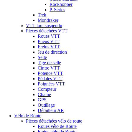
Rockhopper
P. Series
Trek
Mondraker
VTT tout suspendu
Pièces détachées VTT
Roues VTT
Pneus VTT
Freins VTT
Jeu de direction
Selle
Tige de selle
Cintre VTT
Potence VTT
Pédales VTT
Poignées VTT
Compteur
Chaine
GPS
Outillage
Dérailleur AR
Vélo de Route
Pièces détachées vélo de route
Roues vélo de Route
Freins vélo de Route