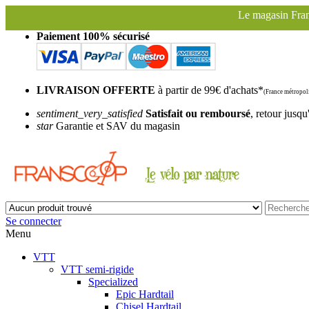
Le magasin Franscoop sera fermé à parti
Paiement 100% sécurisé
LIVRAISON OFFERTE
à partir de 99€ d'achats*
(France métropoli
sentiment_very_satisfied
Satisfait ou remboursé
, retour jusqu
star
Garantie et SAV du magasin
Se connecter
Menu
VTT
VTT semi-rigide
Specialized
Epic Hardtail
Chisel Hardtail