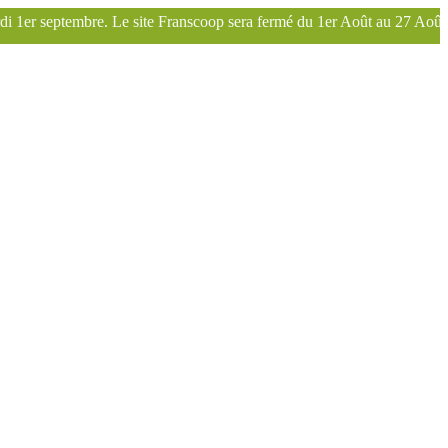
site Franscoop sera fermé du 1er Août au 27 Août inclus. Bonnes vacanc