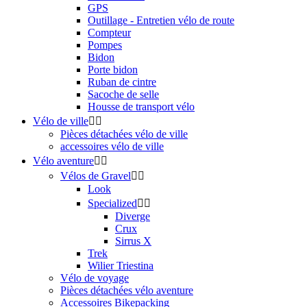
GPS
Outillage - Entretien vélo de route
Compteur
Pompes
Bidon
Porte bidon
Ruban de cintre
Sacoche de selle
Housse de transport vélo
Vélo de ville


Pièces détachées vélo de ville
accessoires vélo de ville
Vélo aventure


Vélos de Gravel


Look
Specialized


Diverge
Crux
Sirrus X
Trek
Wilier Triestina
Vélo de voyage
Pièces détachées vélo aventure
Accessoires Bikepacking