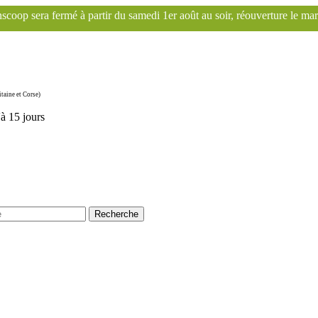
r du samedi 1er août au soir, réouverture le mardi 1er septembre. Le 
taine et Corse)
'à 15 jours
Recherche