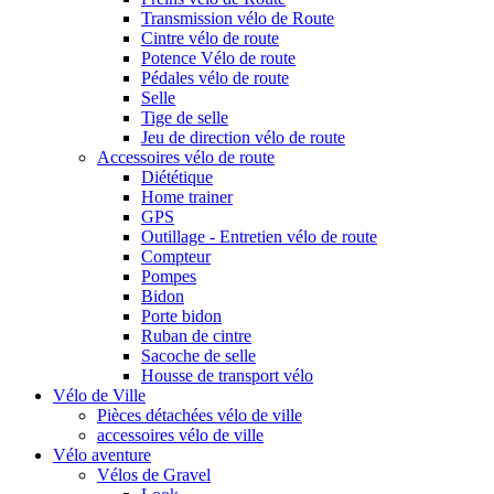
Transmission vélo de Route
Cintre vélo de route
Potence Vélo de route
Pédales vélo de route
Selle
Tige de selle
Jeu de direction vélo de route
Accessoires vélo de route
Diététique
Home trainer
GPS
Outillage - Entretien vélo de route
Compteur
Pompes
Bidon
Porte bidon
Ruban de cintre
Sacoche de selle
Housse de transport vélo
Vélo de Ville
Pièces détachées vélo de ville
accessoires vélo de ville
Vélo aventure
Vélos de Gravel