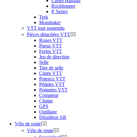
Chisel Hardtail
Rockhopper
P. Series
Trek
Mondraker
VTT tout suspendu
Pièces détachées VTT


Roues VTT
Pneus VTT
Freins VTT
Jeu de direction
Selle
Tige de selle
Cintre VTT
Potence VTT
Pédales VTT
Poignées VTT
Compteur
Chaine
GPS
Outillage
Dérailleur AR
Vélo de route


Vélo de route

