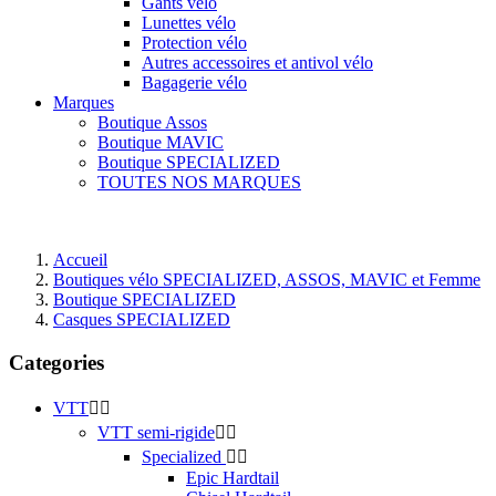
Gants vélo
Lunettes vélo
Protection vélo
Autres accessoires et antivol vélo
Bagagerie vélo
Marques
Boutique Assos
Boutique MAVIC
Boutique SPECIALIZED
TOUTES NOS MARQUES
Accueil
Boutiques vélo SPECIALIZED, ASSOS, MAVIC et Femme
Boutique SPECIALIZED
Casques SPECIALIZED
Categories
VTT


VTT semi-rigide


Specialized


Epic Hardtail