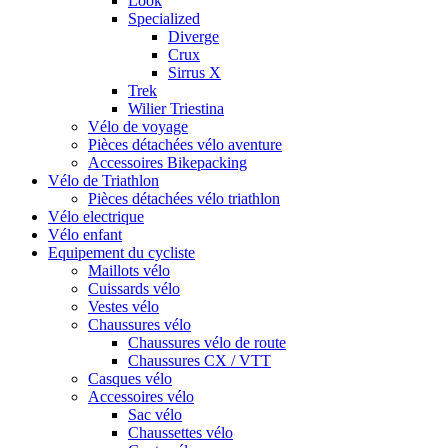
Look
Specialized
Diverge
Crux
Sirrus X
Trek
Wilier Triestina
Vélo de voyage
Pièces détachées vélo aventure
Accessoires Bikepacking
Vélo de Triathlon
Pièces détachées vélo triathlon
Vélo electrique
Vélo enfant
Equipement du cycliste
Maillots vélo
Cuissards vélo
Vestes vélo
Chaussures vélo
Chaussures vélo de route
Chaussures CX / VTT
Casques vélo
Accessoires vélo
Sac vélo
Chaussettes vélo