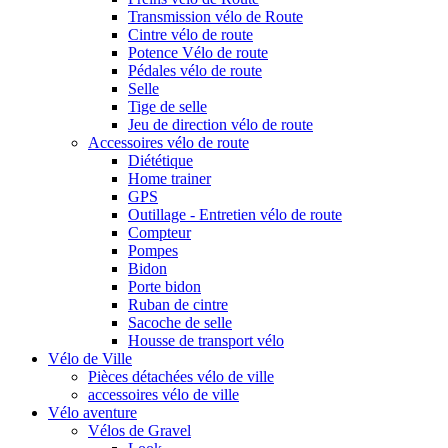
Transmission vélo de Route
Cintre vélo de route
Potence Vélo de route
Pédales vélo de route
Selle
Tige de selle
Jeu de direction vélo de route
Accessoires vélo de route
Diététique
Home trainer
GPS
Outillage - Entretien vélo de route
Compteur
Pompes
Bidon
Porte bidon
Ruban de cintre
Sacoche de selle
Housse de transport vélo
Vélo de Ville
Pièces détachées vélo de ville
accessoires vélo de ville
Vélo aventure
Vélos de Gravel