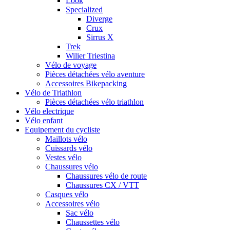
Look
Specialized
Diverge
Crux
Sirrus X
Trek
Wilier Triestina
Vélo de voyage
Pièces détachées vélo aventure
Accessoires Bikepacking
Vélo de Triathlon
Pièces détachées vélo triathlon
Vélo electrique
Vélo enfant
Equipement du cycliste
Maillots vélo
Cuissards vélo
Vestes vélo
Chaussures vélo
Chaussures vélo de route
Chaussures CX / VTT
Casques vélo
Accessoires vélo
Sac vélo
Chaussettes vélo