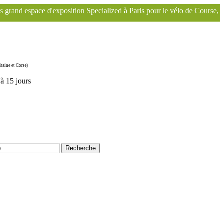
ition Specialized à Paris pour le vélo de Course, de Gravel, VTT, VTC 
taine et Corse)
'à 15 jours
Recherche