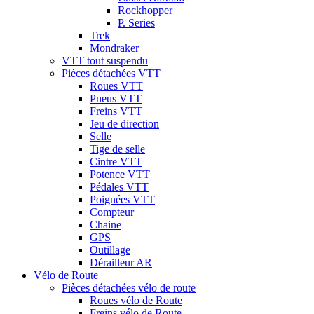
Rockhopper
P. Series
Trek
Mondraker
VTT tout suspendu
Pièces détachées VTT
Roues VTT
Pneus VTT
Freins VTT
Jeu de direction
Selle
Tige de selle
Cintre VTT
Potence VTT
Pédales VTT
Poignées VTT
Compteur
Chaine
GPS
Outillage
Dérailleur AR
Vélo de Route
Pièces détachées vélo de route
Roues vélo de Route
Freins vélo de Route