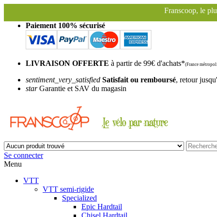
Franscoop, le plus grand espace d'expos
Paiement 100% sécurisé
LIVRAISON OFFERTE
à partir de 99€ d'achats*
(France métropoli
sentiment_very_satisfied
Satisfait ou remboursé
, retour jusqu
star
Garantie et SAV du magasin
Se connecter
Menu
VTT
VTT semi-rigide
Specialized
Epic Hardtail
Chisel Hardtail