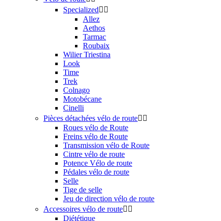
Specialized


Allez
Aethos
Tarmac
Roubaix
Wilier Triestina
Look
Time
Trek
Colnago
Motobécane
Cinelli
Pièces détachées vélo de route


Roues vélo de Route
Freins vélo de Route
Transmission vélo de Route
Cintre vélo de route
Potence Vélo de route
Pédales vélo de route
Selle
Tige de selle
Jeu de direction vélo de route
Accessoires vélo de route


Diététique