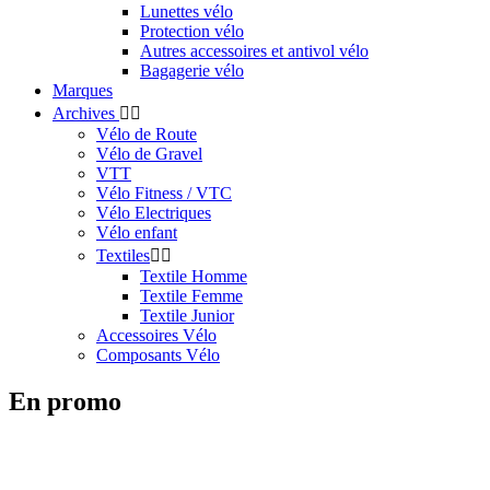
Lunettes vélo
Protection vélo
Autres accessoires et antivol vélo
Bagagerie vélo
Marques
Archives


Vélo de Route
Vélo de Gravel
VTT
Vélo Fitness / VTC
Vélo Electriques
Vélo enfant
Textiles


Textile Homme
Textile Femme
Textile Junior
Accessoires Vélo
Composants Vélo
En promo