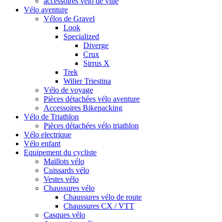
accessoires vélo de ville
Vélo aventure
Vélos de Gravel
Look
Specialized
Diverge
Crux
Sirrus X
Trek
Wilier Triestina
Vélo de voyage
Pièces détachées vélo aventure
Accessoires Bikepacking
Vélo de Triathlon
Pièces détachées vélo triathlon
Vélo electrique
Vélo enfant
Equipement du cycliste
Maillots vélo
Cuissards vélo
Vestes vélo
Chaussures vélo
Chaussures vélo de route
Chaussures CX / VTT
Casques vélo