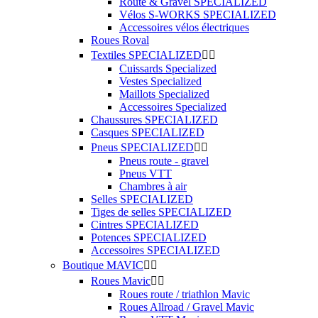
Route & Gravel SPECIALIZED
Vélos S-WORKS SPECIALIZED
Accessoires vélos électriques
Roues Roval
Textiles SPECIALIZED


Cuissards Specialized
Vestes Specialized
Maillots Specialized
Accessoires Specialized
Chaussures SPECIALIZED
Casques SPECIALIZED
Pneus SPECIALIZED


Pneus route - gravel
Pneus VTT
Chambres à air
Selles SPECIALIZED
Tiges de selles SPECIALIZED
Cintres SPECIALIZED
Potences SPECIALIZED
Accessoires SPECIALIZED
Boutique MAVIC


Roues Mavic


Roues route / triathlon Mavic
Roues Allroad / Gravel Mavic