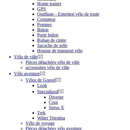
Home trainer
GPS
Outillage - Entretien vélo de route
Compteur
Pompes
Bidon
Porte bidon
Ruban de cintre
Sacoche de selle
Housse de transport vélo
Vélo de ville


Pièces détachées vélo de ville
accessoires vélo de ville
Vélo aventure


Vélos de Gravel


Look
Specialized


Diverge
Crux
Sirrus X
Trek
Wilier Triestina
Vélo de voyage
Pièces détachées vélo aventure