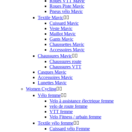
Roues VTT Mavic
Roues Piste Mavic
Pneus vélo Mavic
Textile Mavic


Cuissard Mavic
Veste Mavic
Maillot Mavic
Gants Mavic
Chaussettes Mavic
Accessoires Mavic
Chaussures Mavic


Chaussures route
Chaussures VTT
Casques Mavic
Accessoires Mavic
Lunettes Mavic
Women Cycling


Vélo femme


Velo à assistance électrique femme
velo de route femme
VTT femme
Velo Fitness / urbain femme
Textile vélo femme


Cuissard vélo Femme