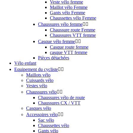
Veste vélo femme
Maillot vélo Femme
Gants vélo Femme
Chaussettes vélo Femme
Chaussures vélo femme


Chaussure route Femme
Chaussures VTT femme
Casque vélo femme


Casque route femme
casque VTT femme
Pièçes détachées
Vélo enfant
Equipement du cycliste


Maillots vélo
Cuissards vélo
Vestes vélo
Chaussures vélo


Chaussures vélo de route
Chaussures CX / VTT
Casques vélo
Accessoires vélo


Sac vélo
Chaussettes vélo
Gants vélo