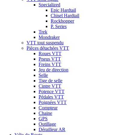
Specialized
Epic Hardtail
Chisel Hardtail
Rockhopper
P. Series
Trek
Mondraker
VTT tout suspendu
Pièces détachées VTT
Roues VTT
Pneus VTT
Freins VTT
Jeu de direction
Selle
Tige de selle
Cintre VTT
Potence VTT
Pédales VTT
Poignées VTT
Compteur
Chaine
GPS
Outillage
Dérailleur AR
Vélo de Route