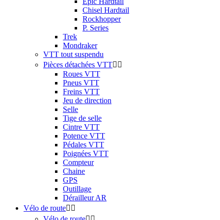
Epic Hardtail
Chisel Hardtail
Rockhopper
P. Series
Trek
Mondraker
VTT tout suspendu
Pièces détachées VTT


Roues VTT
Pneus VTT
Freins VTT
Jeu de direction
Selle
Tige de selle
Cintre VTT
Potence VTT
Pédales VTT
Poignées VTT
Compteur
Chaine
GPS
Outillage
Dérailleur AR
Vélo de route


Vélo de route

