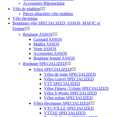
Accessoires Bikepacking
Vélo de triathlon


Pièces détachées vélo triathlon
Vélo électrique
Boutiques vélo SPECIALIZED, ASSOS, MAVIC et
Femme


Boutique ASSOS


Cuissard ASSOS
Maillot ASSOS
Veste ASSOS
Accessoires ASSOS
Boutique femme ASSOS
Boutique SPECIALIZED


Vélos SPECIALIZED


Vélos de route SPECIALIZED
Vélos Gravel SPECIALIZED
VTT SPECIALIZED
Vélos Fitness / Urbain SPECIALIZED
Vélos S-Works SPECIALIZED
Vélos enfant SPECIALIZED
Vélos électriques SPECIALIZED


VTC/VILLE SPECIALIZED
VTTAE SPECIALIZED