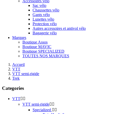
Accessoires vélo
Sac vélo
Chaussettes vélo
Gants vélo
Lunettes vélo
Protection vélo
Autres accessoires et antivol vélo
Bagagerie vélo
Marques
Boutique Assos
Boutique MAVIC
Boutique SPECIALIZED
TOUTES NOS MARQUES
Accueil
VTT
VTT semi-rigide
Trek
Categories
VTT


VTT semi-rigide


Specialized

