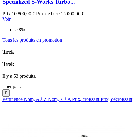
Specialized S-Works Turbo...
Prix
10 800,00 €
Prix de base
15 000,00 €
Voir
-28%
Tous les produits en promotion
Trek
Trek
Il y a 53 produits.
Trier par :

Pertinence
Nom, A à Z
Nom, Z à A
Prix, croissant
Prix, décroissant