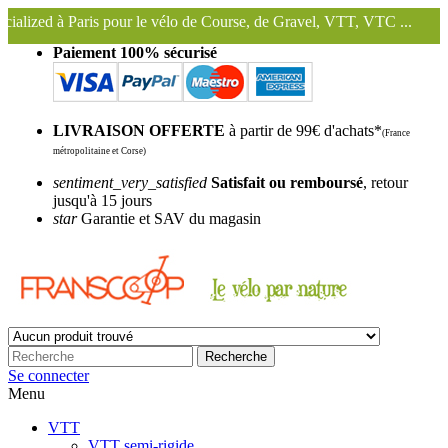
our le vélo de Course, de Gravel, VTT, VTC ...
Nous conservons et ut
Paiement 100% sécurisé
LIVRAISON OFFERTE
à partir de 99€ d'achats*
(France
métropolitaine et Corse)
sentiment_very_satisfied
Satisfait ou remboursé
, retour
jusqu'à 15 jours
star
Garantie et SAV du magasin
Recherche
Se connecter
Menu
VTT
VTT semi-rigide