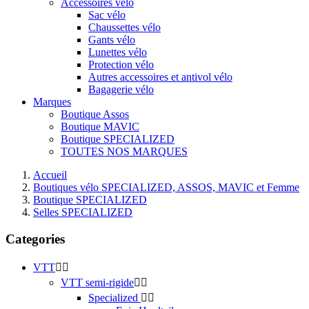
Accessoires vélo
Sac vélo
Chaussettes vélo
Gants vélo
Lunettes vélo
Protection vélo
Autres accessoires et antivol vélo
Bagagerie vélo
Marques
Boutique Assos
Boutique MAVIC
Boutique SPECIALIZED
TOUTES NOS MARQUES
Accueil
Boutiques vélo SPECIALIZED, ASSOS, MAVIC et Femme
Boutique SPECIALIZED
Selles SPECIALIZED
Categories
VTT


VTT semi-rigide


Specialized

