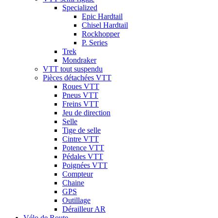
Specialized
Epic Hardtail
Chisel Hardtail
Rockhopper
P. Series
Trek
Mondraker
VTT tout suspendu
Pièces détachées VTT
Roues VTT
Pneus VTT
Freins VTT
Jeu de direction
Selle
Tige de selle
Cintre VTT
Potence VTT
Pédales VTT
Poignées VTT
Compteur
Chaine
GPS
Outillage
Dérailleur AR
Vélo de Route