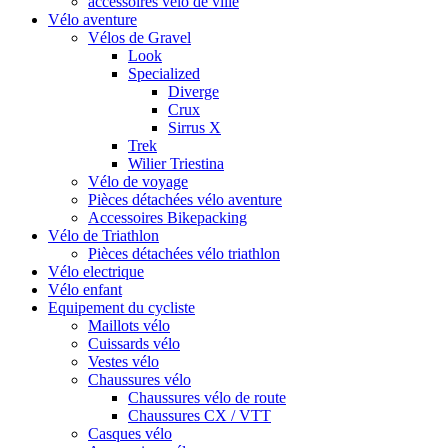
accessoires vélo de ville
Vélo aventure
Vélos de Gravel
Look
Specialized
Diverge
Crux
Sirrus X
Trek
Wilier Triestina
Vélo de voyage
Pièces détachées vélo aventure
Accessoires Bikepacking
Vélo de Triathlon
Pièces détachées vélo triathlon
Vélo electrique
Vélo enfant
Equipement du cycliste
Maillots vélo
Cuissards vélo
Vestes vélo
Chaussures vélo
Chaussures vélo de route
Chaussures CX / VTT
Casques vélo