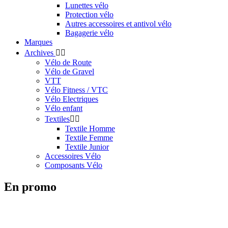
Lunettes vélo
Protection vélo
Autres accessoires et antivol vélo
Bagagerie vélo
Marques
Archives


Vélo de Route
Vélo de Gravel
VTT
Vélo Fitness / VTC
Vélo Electriques
Vélo enfant
Textiles


Textile Homme
Textile Femme
Textile Junior
Accessoires Vélo
Composants Vélo
En promo