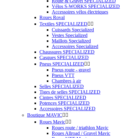
Route & Gravel SPECIALIZED
Vélos S-WORKS SPECIALIZED
Accessoires vélos électriques
Roues Roval
Textiles SPECIALIZED


Cuissards Specialized
Vestes Specialized
Maillots Specialized
Accessoires Specialized
Chaussures SPECIALIZED
Casques SPECIALIZED
Pneus SPECIALIZED


Pneus route - gravel
Pneus VTT
Chambres à air
Selles SPECIALIZED
Tiges de selles SPECIALIZED
Cintres SPECIALIZED
Potences SPECIALIZED
Accessoires SPECIALIZED
Boutique MAVIC


Roues Mavic


Roues route / triathlon Mavic
Roues Allroad / Gravel Mavic