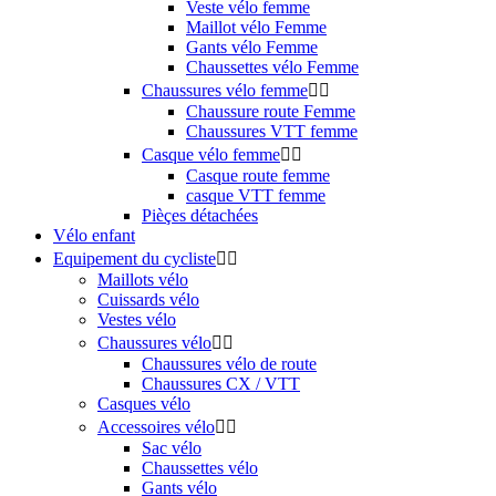
Veste vélo femme
Maillot vélo Femme
Gants vélo Femme
Chaussettes vélo Femme
Chaussures vélo femme


Chaussure route Femme
Chaussures VTT femme
Casque vélo femme


Casque route femme
casque VTT femme
Pièçes détachées
Vélo enfant
Equipement du cycliste


Maillots vélo
Cuissards vélo
Vestes vélo
Chaussures vélo


Chaussures vélo de route
Chaussures CX / VTT
Casques vélo
Accessoires vélo


Sac vélo
Chaussettes vélo
Gants vélo