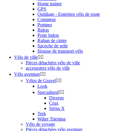
Home trainer
GPS
Outillage - Entretien vélo de route
Compteur
Pompes
Bidon
Porte bidon
Ruban de cintre
Sacoche de selle
Housse de transport vélo
Vélo de ville


Pièces détachées vélo de ville
accessoires vélo de ville
Vélo aventure


Vélos de Gravel


Look
Specialized


Diverge
Crux
Sirrus X
Trek
Wilier Triestina
Vélo de voyage
Pièces détachées vélo aventure