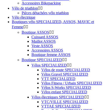
Accessoires Bikepacking
Vélo de triathlon


Pièces détachées vélo triathlon
Vélo électrique
Boutiques vélo SPECIALIZED, ASSOS, MAVIC et
Femme


Boutique ASSOS


Cuissard ASSOS
Maillot ASSOS
Veste ASSOS
Accessoires ASSOS
Boutique femme ASSOS
Boutique SPECIALIZED


Vélos SPECIALIZED


Vélos de route SPECIALIZED
Vélos Gravel SPECIALIZED
VTT SPECIALIZED
Vélos Fitness / Urbain SPECIALIZED
Vélos S-Works SPECIALIZED
Vélos enfant SPECIALIZED
Vélos électriques SPECIALIZED


VTC/VILLE SPECIALIZED
VTTAE SPECIALIZED