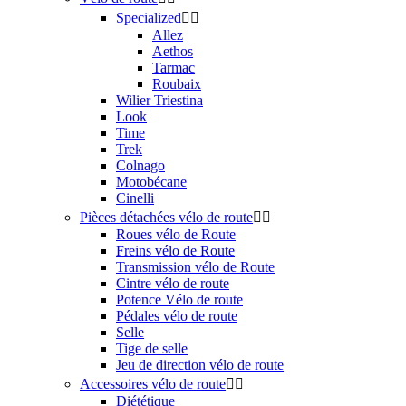
Specialized


Allez
Aethos
Tarmac
Roubaix
Wilier Triestina
Look
Time
Trek
Colnago
Motobécane
Cinelli
Pièces détachées vélo de route


Roues vélo de Route
Freins vélo de Route
Transmission vélo de Route
Cintre vélo de route
Potence Vélo de route
Pédales vélo de route
Selle
Tige de selle
Jeu de direction vélo de route
Accessoires vélo de route


Diététique