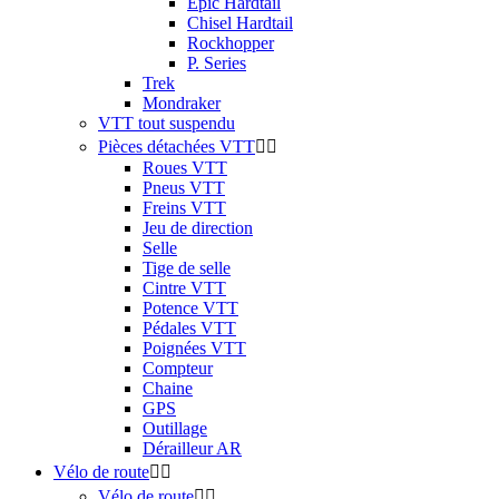
Epic Hardtail
Chisel Hardtail
Rockhopper
P. Series
Trek
Mondraker
VTT tout suspendu
Pièces détachées VTT


Roues VTT
Pneus VTT
Freins VTT
Jeu de direction
Selle
Tige de selle
Cintre VTT
Potence VTT
Pédales VTT
Poignées VTT
Compteur
Chaine
GPS
Outillage
Dérailleur AR
Vélo de route


Vélo de route

