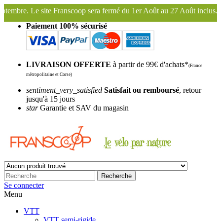
 sera fermé du 1er Août au 27 Août inclus. Bonnes vacances !
Fransco
Paiement 100% sécurisé
LIVRAISON OFFERTE
à partir de 99€ d'achats*
(France
métropolitaine et Corse)
sentiment_very_satisfied
Satisfait ou remboursé
, retour
jusqu'à 15 jours
star
Garantie et SAV du magasin
Recherche
Se connecter
Menu
VTT
VTT semi-rigide