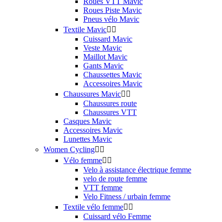
Roues VTT Mavic
Roues Piste Mavic
Pneus vélo Mavic
Textile Mavic


Cuissard Mavic
Veste Mavic
Maillot Mavic
Gants Mavic
Chaussettes Mavic
Accessoires Mavic
Chaussures Mavic


Chaussures route
Chaussures VTT
Casques Mavic
Accessoires Mavic
Lunettes Mavic
Women Cycling


Vélo femme


Velo à assistance électrique femme
velo de route femme
VTT femme
Velo Fitness / urbain femme
Textile vélo femme


Cuissard vélo Femme