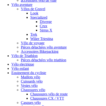
accessoires vélo de ville
Vélo aventure
Vélos de Gravel
Look
Specialized
Diverge
Crux
Sirrus X
Trek
Wilier Triestina
Vélo de voyage
Pièces détachées vélo aventure
Accessoires Bikepacking
Vélo de Triathlon
Pièces détachées vélo triathlon
Vélo electrique
Vélo enfant
Equipement du cycliste
Maillots vélo
Cuissards vélo
Vestes vélo
Chaussures vélo
Chaussures vélo de route
Chaussures CX / VTT
Casques vélo