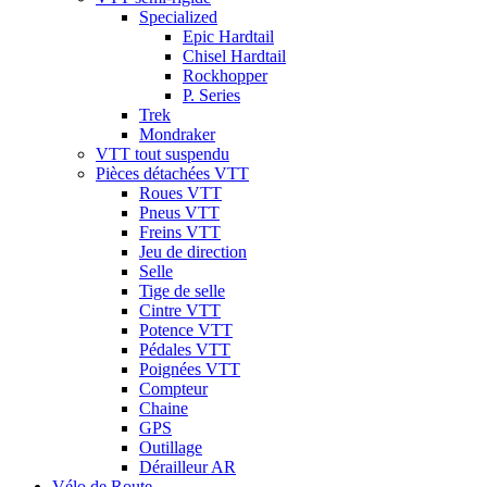
Specialized
Epic Hardtail
Chisel Hardtail
Rockhopper
P. Series
Trek
Mondraker
VTT tout suspendu
Pièces détachées VTT
Roues VTT
Pneus VTT
Freins VTT
Jeu de direction
Selle
Tige de selle
Cintre VTT
Potence VTT
Pédales VTT
Poignées VTT
Compteur
Chaine
GPS
Outillage
Dérailleur AR
Vélo de Route