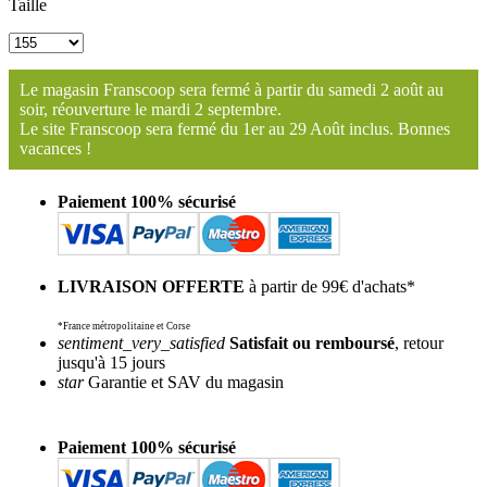
Taille
Le magasin Franscoop sera fermé à partir du samedi 2 août au
soir, réouverture le mardi 2 septembre.
Le site Franscoop sera fermé du 1er au 29 Août inclus. Bonnes
vacances !
Paiement 100% sécurisé
LIVRAISON OFFERTE
à partir de 99€ d'achats*
*France métropolitaine et Corse
sentiment_very_satisfied
Satisfait ou remboursé
, retour
jusqu'à 15 jours
star
Garantie et SAV du magasin
Paiement 100% sécurisé