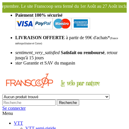
sera fermé du 1er Août au 27 Août inclus. Bonnes vacances !
Fransco
Paiement 100% sécurisé
LIVRAISON OFFERTE
à partir de 99€ d'achats*
(France
métropolitaine et Corse)
sentiment_very_satisfied
Satisfait ou remboursé
, retour
jusqu'à 15 jours
star
Garantie et SAV du magasin
Recherche
Se connecter
Menu
VTT
VTT semi-rigide