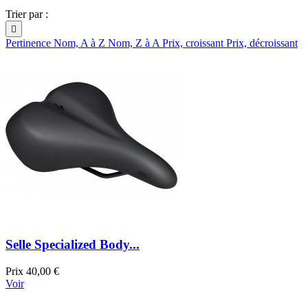
Trier par :

Pertinence
Nom, A à Z
Nom, Z à A
Prix, croissant
Prix, décroissant
Selle Specialized Body...
Prix
40,00 €
Voir