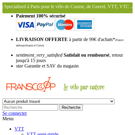
is pour le vélo de Course, de Gravel, VTT, VTC ...
Nous conservons 
Paiement 100% sécurisé
LIVRAISON OFFERTE
à partir de 99€ d'achats*
(France
métropolitaine et Corse)
sentiment_very_satisfied
Satisfait ou remboursé
, retour
jusqu'à 15 jours
star
Garantie et SAV du magasin
Recherche
Se connecter
Menu
VTT
VTT semi-rigide