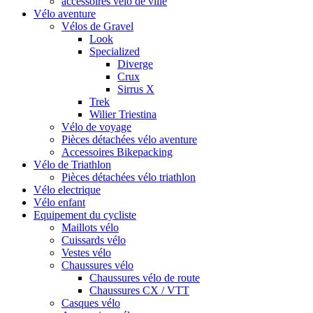
accessoires vélo de ville
Vélo aventure
Vélos de Gravel
Look
Specialized
Diverge
Crux
Sirrus X
Trek
Wilier Triestina
Vélo de voyage
Pièces détachées vélo aventure
Accessoires Bikepacking
Vélo de Triathlon
Pièces détachées vélo triathlon
Vélo electrique
Vélo enfant
Equipement du cycliste
Maillots vélo
Cuissards vélo
Vestes vélo
Chaussures vélo
Chaussures vélo de route
Chaussures CX / VTT
Casques vélo