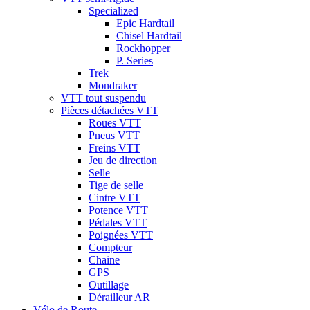
Specialized
Epic Hardtail
Chisel Hardtail
Rockhopper
P. Series
Trek
Mondraker
VTT tout suspendu
Pièces détachées VTT
Roues VTT
Pneus VTT
Freins VTT
Jeu de direction
Selle
Tige de selle
Cintre VTT
Potence VTT
Pédales VTT
Poignées VTT
Compteur
Chaine
GPS
Outillage
Dérailleur AR
Vélo de Route