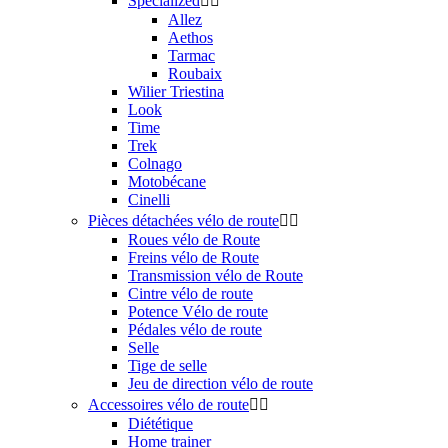
Specialized


Allez
Aethos
Tarmac
Roubaix
Wilier Triestina
Look
Time
Trek
Colnago
Motobécane
Cinelli
Pièces détachées vélo de route


Roues vélo de Route
Freins vélo de Route
Transmission vélo de Route
Cintre vélo de route
Potence Vélo de route
Pédales vélo de route
Selle
Tige de selle
Jeu de direction vélo de route
Accessoires vélo de route


Diététique
Home trainer