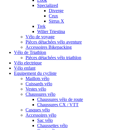
Look
Specialized
Diverge
Crux
Sirrus X
Trek
Wilier Triestina
Vélo de voyage
Pièces détachées vélo aventure
Accessoires Bikepacking
Vélo de Triathlon
Pièces détachées vélo triathlon
Vélo electrique
Vélo enfant
Equipement du cycliste
Maillots vélo
Cuissards vélo
Vestes vélo
Chaussures vélo
Chaussures vélo de route
Chaussures CX / VTT
Casques vélo
Accessoires vélo
Sac vélo
Chaussettes vélo