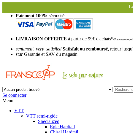
Le magasin Franscoop sera
Paiement 100% sécurisé
LIVRAISON OFFERTE
à partir de 99€ d'achats*
(France métropoli
sentiment_very_satisfied
Satisfait ou remboursé
, retour jusqu
star
Garantie et SAV du magasin
Se connecter
Menu
VTT
VTT semi-rigide
Specialized
Epic Hardtail
Chisel Hardtail