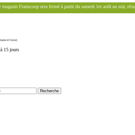
 fermé à partir du samedi 1er août au soir, réouverture le mardi 1er s
taine et Corse)
'à 15 jours
Recherche