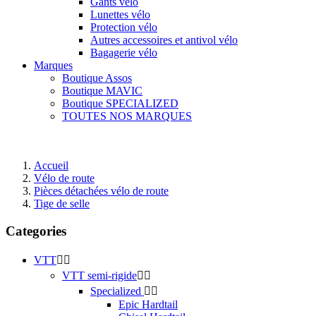
Gants vélo
Lunettes vélo
Protection vélo
Autres accessoires et antivol vélo
Bagagerie vélo
Marques
Boutique Assos
Boutique MAVIC
Boutique SPECIALIZED
TOUTES NOS MARQUES
Accueil
Vélo de route
Pièces détachées vélo de route
Tige de selle
Categories
VTT


VTT semi-rigide


Specialized


Epic Hardtail