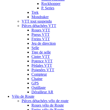
Rockhopper
P. Series
Trek
Mondraker
VTT tout suspendu
Pièces détachées VTT
Roues VTT
Pneus VTT
Freins VTT
Jeu de direction
Selle
Tige de selle
Cintre VTT
Potence VTT
Pédales VTT
Poignées VTT
Compteur
Chaine
GPS
Outillage
Dérailleur AR
Vélo de Route
Pièces détachées vélo de route
Roues vélo de Route
Freins vélo de Route