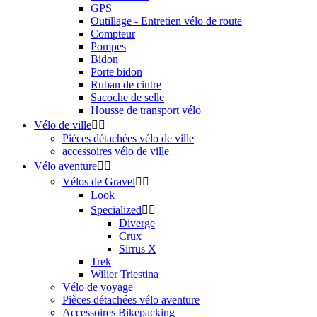
GPS
Outillage - Entretien vélo de route
Compteur
Pompes
Bidon
Porte bidon
Ruban de cintre
Sacoche de selle
Housse de transport vélo
Vélo de ville


Pièces détachées vélo de ville
accessoires vélo de ville
Vélo aventure


Vélos de Gravel


Look
Specialized


Diverge
Crux
Sirrus X
Trek
Wilier Triestina
Vélo de voyage
Pièces détachées vélo aventure
Accessoires Bikepacking