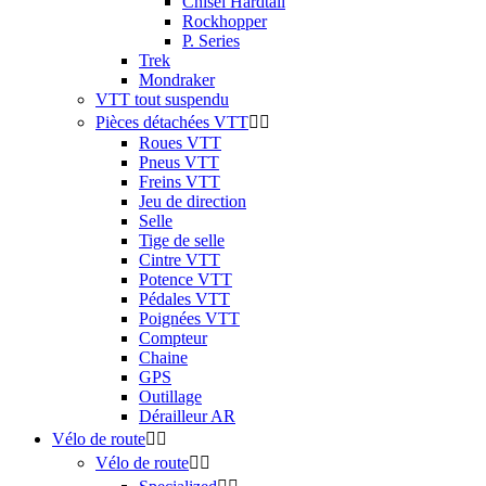
Chisel Hardtail
Rockhopper
P. Series
Trek
Mondraker
VTT tout suspendu
Pièces détachées VTT


Roues VTT
Pneus VTT
Freins VTT
Jeu de direction
Selle
Tige de selle
Cintre VTT
Potence VTT
Pédales VTT
Poignées VTT
Compteur
Chaine
GPS
Outillage
Dérailleur AR
Vélo de route


Vélo de route

