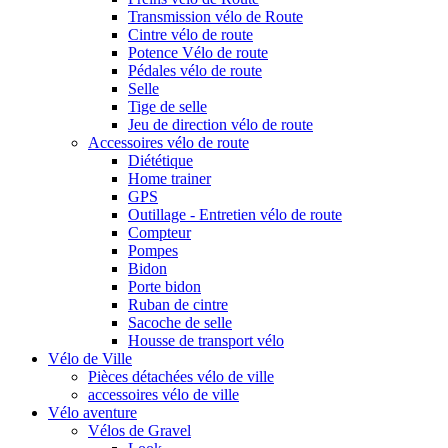
Transmission vélo de Route
Cintre vélo de route
Potence Vélo de route
Pédales vélo de route
Selle
Tige de selle
Jeu de direction vélo de route
Accessoires vélo de route
Diététique
Home trainer
GPS
Outillage - Entretien vélo de route
Compteur
Pompes
Bidon
Porte bidon
Ruban de cintre
Sacoche de selle
Housse de transport vélo
Vélo de Ville
Pièces détachées vélo de ville
accessoires vélo de ville
Vélo aventure
Vélos de Gravel