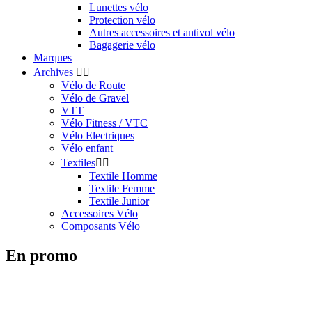
Lunettes vélo
Protection vélo
Autres accessoires et antivol vélo
Bagagerie vélo
Marques
Archives


Vélo de Route
Vélo de Gravel
VTT
Vélo Fitness / VTC
Vélo Electriques
Vélo enfant
Textiles


Textile Homme
Textile Femme
Textile Junior
Accessoires Vélo
Composants Vélo
En promo