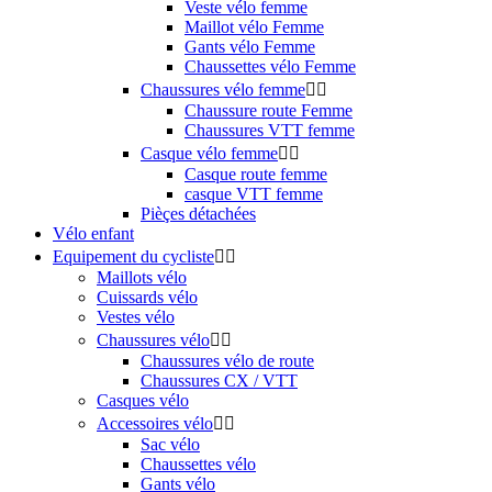
Veste vélo femme
Maillot vélo Femme
Gants vélo Femme
Chaussettes vélo Femme
Chaussures vélo femme


Chaussure route Femme
Chaussures VTT femme
Casque vélo femme


Casque route femme
casque VTT femme
Pièçes détachées
Vélo enfant
Equipement du cycliste


Maillots vélo
Cuissards vélo
Vestes vélo
Chaussures vélo


Chaussures vélo de route
Chaussures CX / VTT
Casques vélo
Accessoires vélo


Sac vélo
Chaussettes vélo
Gants vélo