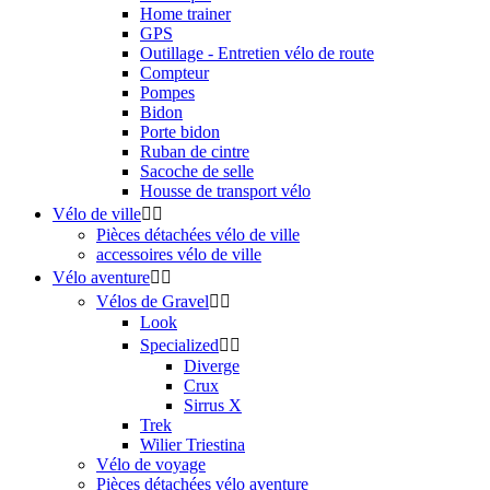
Home trainer
GPS
Outillage - Entretien vélo de route
Compteur
Pompes
Bidon
Porte bidon
Ruban de cintre
Sacoche de selle
Housse de transport vélo
Vélo de ville


Pièces détachées vélo de ville
accessoires vélo de ville
Vélo aventure


Vélos de Gravel


Look
Specialized


Diverge
Crux
Sirrus X
Trek
Wilier Triestina
Vélo de voyage
Pièces détachées vélo aventure