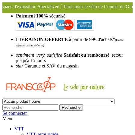
position Specialized à Paris pour le vélo de Course, de Gravel, VTT, V
Paiement 100% sécurisé
LIVRAISON OFFERTE
à partir de 99€ d'achats*
(France
métropolitaine et Corse)
sentiment_very_satisfied
Satisfait ou remboursé
, retour
jusqu'à 15 jours
star
Garantie et SAV du magasin
Recherche
Se connecter
Menu
VTT
VTT semi-rigide