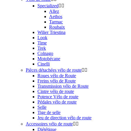
Specialized


Allez
Aethos
Tarmac
Roubaix
Wilier Triestina
Look
Time
Trek
Colnago
Motobécane
Cinelli
Pièces détachées vélo de route


Roues vélo de Route
Freins vélo de Route
Transmission vélo de Route
Cintre vélo de route
Potence Vélo de route
Pédales vélo de route
Selle
Tige de selle
Jeu de direction vélo de route
Accessoires vélo de route


Diététique