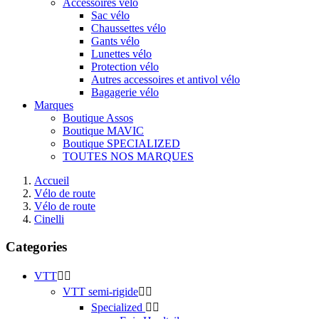
Accessoires vélo
Sac vélo
Chaussettes vélo
Gants vélo
Lunettes vélo
Protection vélo
Autres accessoires et antivol vélo
Bagagerie vélo
Marques
Boutique Assos
Boutique MAVIC
Boutique SPECIALIZED
TOUTES NOS MARQUES
Accueil
Vélo de route
Vélo de route
Cinelli
Categories
VTT


VTT semi-rigide


Specialized

