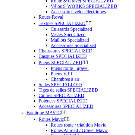
Route & Gravel SPECIALIZED
Vélos S-WORKS SPECIALIZED
Accessoires vélos électriques
Roues Roval
Textiles SPECIALIZED


Cuissards Specialized
Vestes Specialized
Maillots Specialized
Accessoires Specialized
Chaussures SPECIALIZED
Casques SPECIALIZED
Pneus SPECIALIZED


Pneus route - gravel
Pneus VTT
Chambres à air
Selles SPECIALIZED
Tiges de selles SPECIALIZED
Cintres SPECIALIZED
Potences SPECIALIZED
Accessoires SPECIALIZED
Boutique MAVIC


Roues Mavic


Roues route / triathlon Mavic
Roues Allroad / Gravel Mavic