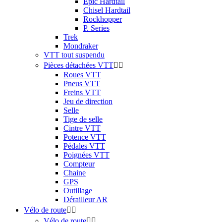
Epic Hardtail
Chisel Hardtail
Rockhopper
P. Series
Trek
Mondraker
VTT tout suspendu
Pièces détachées VTT


Roues VTT
Pneus VTT
Freins VTT
Jeu de direction
Selle
Tige de selle
Cintre VTT
Potence VTT
Pédales VTT
Poignées VTT
Compteur
Chaine
GPS
Outillage
Dérailleur AR
Vélo de route


Vélo de route

