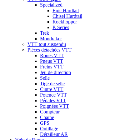
Specialized
Epic Hardtail
Chisel Hardtail
Rockhopper
P. Series
Trek
Mondraker
VTT tout suspendu
Pièces détachées VTT
Roues VTT
Pneus VTT
Freins VTT
Jeu de direction
Selle
Tige de selle
Cintre VTT
Potence VTT
Pédales VTT
Poignées VTT
Compteur
Chaine
GPS
Outillage
Dérailleur AR
Vélo de Route