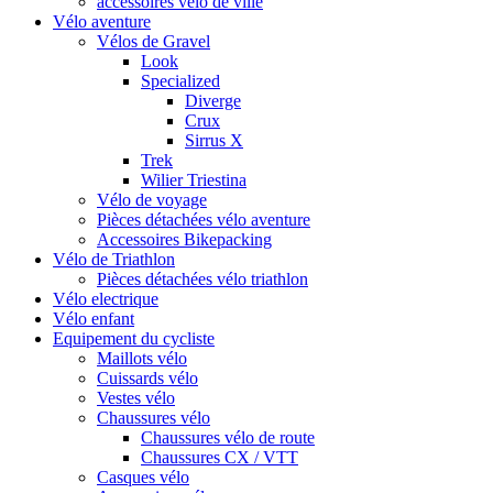
accessoires vélo de ville
Vélo aventure
Vélos de Gravel
Look
Specialized
Diverge
Crux
Sirrus X
Trek
Wilier Triestina
Vélo de voyage
Pièces détachées vélo aventure
Accessoires Bikepacking
Vélo de Triathlon
Pièces détachées vélo triathlon
Vélo electrique
Vélo enfant
Equipement du cycliste
Maillots vélo
Cuissards vélo
Vestes vélo
Chaussures vélo
Chaussures vélo de route
Chaussures CX / VTT
Casques vélo