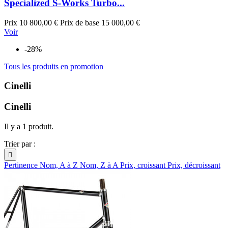
Specialized S-Works Turbo...
Prix
10 800,00 €
Prix de base
15 000,00 €
Voir
-28%
Tous les produits en promotion
Cinelli
Cinelli
Il y a 1 produit.
Trier par :

Pertinence
Nom, A à Z
Nom, Z à A
Prix, croissant
Prix, décroissant