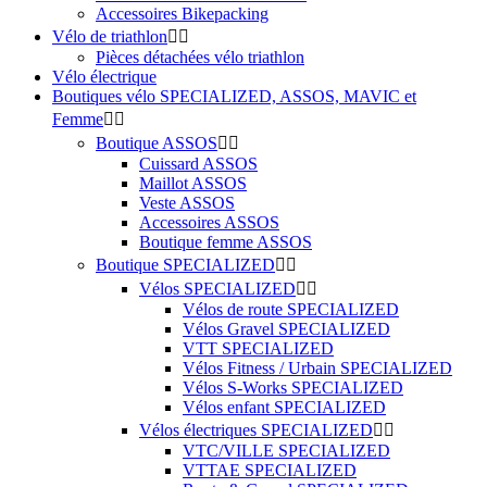
Accessoires Bikepacking
Vélo de triathlon


Pièces détachées vélo triathlon
Vélo électrique
Boutiques vélo SPECIALIZED, ASSOS, MAVIC et
Femme


Boutique ASSOS


Cuissard ASSOS
Maillot ASSOS
Veste ASSOS
Accessoires ASSOS
Boutique femme ASSOS
Boutique SPECIALIZED


Vélos SPECIALIZED


Vélos de route SPECIALIZED
Vélos Gravel SPECIALIZED
VTT SPECIALIZED
Vélos Fitness / Urbain SPECIALIZED
Vélos S-Works SPECIALIZED
Vélos enfant SPECIALIZED
Vélos électriques SPECIALIZED


VTC/VILLE SPECIALIZED
VTTAE SPECIALIZED