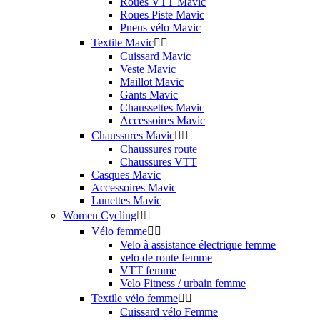
Roues VTT Mavic
Roues Piste Mavic
Pneus vélo Mavic
Textile Mavic


Cuissard Mavic
Veste Mavic
Maillot Mavic
Gants Mavic
Chaussettes Mavic
Accessoires Mavic
Chaussures Mavic


Chaussures route
Chaussures VTT
Casques Mavic
Accessoires Mavic
Lunettes Mavic
Women Cycling


Vélo femme


Velo à assistance électrique femme
velo de route femme
VTT femme
Velo Fitness / urbain femme
Textile vélo femme


Cuissard vélo Femme