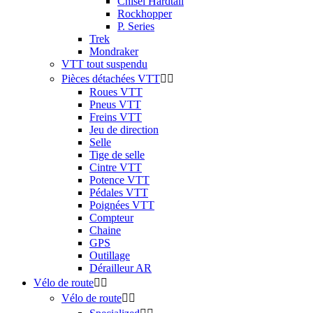
Chisel Hardtail
Rockhopper
P. Series
Trek
Mondraker
VTT tout suspendu
Pièces détachées VTT


Roues VTT
Pneus VTT
Freins VTT
Jeu de direction
Selle
Tige de selle
Cintre VTT
Potence VTT
Pédales VTT
Poignées VTT
Compteur
Chaine
GPS
Outillage
Dérailleur AR
Vélo de route


Vélo de route

