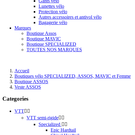
Gants vélo
Lunettes vélo
Protection vélo
Autres accessoires et antivol vélo
Bagagerie vélo
Marques
Boutique Assos
Boutique MAVIC
Boutique SPECIALIZED
TOUTES NOS MARQUES
Accueil
Boutiques vélo SPECIALIZED, ASSOS, MAVIC et Femme
Boutique ASSOS
Veste ASSOS
Categories
VTT


VTT semi-rigide


Specialized


Epic Hardtail