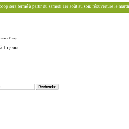
 du samedi 1er août au soir, réouverture le mardi 1er septembre. Le si
taine et Corse)
'à 15 jours
Recherche