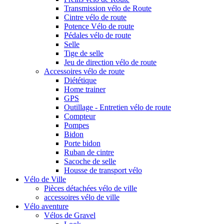
Transmission vélo de Route
Cintre vélo de route
Potence Vélo de route
Pédales vélo de route
Selle
Tige de selle
Jeu de direction vélo de route
Accessoires vélo de route
Diététique
Home trainer
GPS
Outillage - Entretien vélo de route
Compteur
Pompes
Bidon
Porte bidon
Ruban de cintre
Sacoche de selle
Housse de transport vélo
Vélo de Ville
Pièces détachées vélo de ville
accessoires vélo de ville
Vélo aventure
Vélos de Gravel