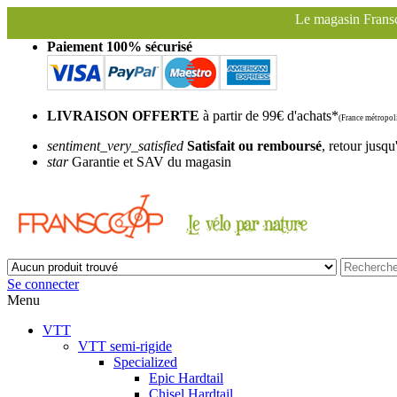
Le magasin Franscoop sera fermé à partir
Paiement 100% sécurisé
LIVRAISON OFFERTE
à partir de 99€ d'achats*
(France métropoli
sentiment_very_satisfied
Satisfait ou remboursé
, retour jusqu
star
Garantie et SAV du magasin
Se connecter
Menu
VTT
VTT semi-rigide
Specialized
Epic Hardtail
Chisel Hardtail