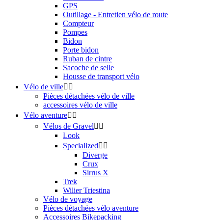
GPS
Outillage - Entretien vélo de route
Compteur
Pompes
Bidon
Porte bidon
Ruban de cintre
Sacoche de selle
Housse de transport vélo
Vélo de ville


Pièces détachées vélo de ville
accessoires vélo de ville
Vélo aventure


Vélos de Gravel


Look
Specialized


Diverge
Crux
Sirrus X
Trek
Wilier Triestina
Vélo de voyage
Pièces détachées vélo aventure
Accessoires Bikepacking