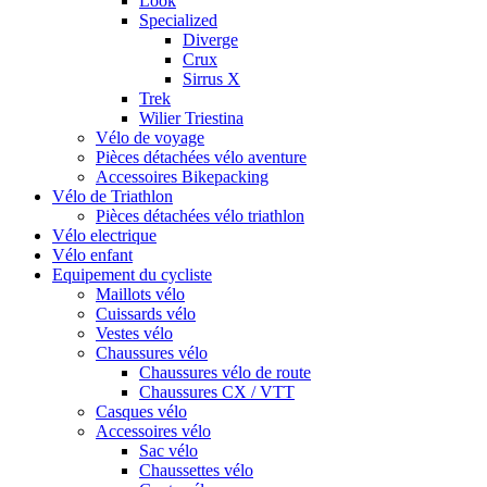
Look
Specialized
Diverge
Crux
Sirrus X
Trek
Wilier Triestina
Vélo de voyage
Pièces détachées vélo aventure
Accessoires Bikepacking
Vélo de Triathlon
Pièces détachées vélo triathlon
Vélo electrique
Vélo enfant
Equipement du cycliste
Maillots vélo
Cuissards vélo
Vestes vélo
Chaussures vélo
Chaussures vélo de route
Chaussures CX / VTT
Casques vélo
Accessoires vélo
Sac vélo
Chaussettes vélo