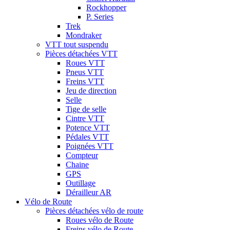
Rockhopper
P. Series
Trek
Mondraker
VTT tout suspendu
Pièces détachées VTT
Roues VTT
Pneus VTT
Freins VTT
Jeu de direction
Selle
Tige de selle
Cintre VTT
Potence VTT
Pédales VTT
Poignées VTT
Compteur
Chaine
GPS
Outillage
Dérailleur AR
Vélo de Route
Pièces détachées vélo de route
Roues vélo de Route
Freins vélo de Route