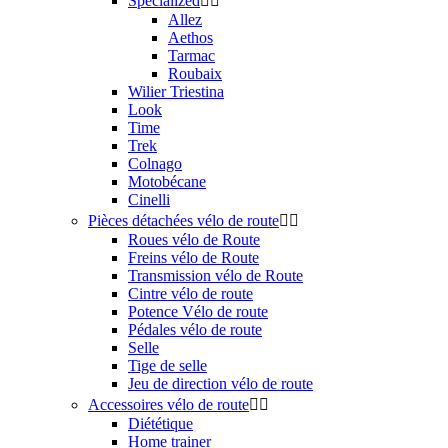
Specialized


Allez
Aethos
Tarmac
Roubaix
Wilier Triestina
Look
Time
Trek
Colnago
Motobécane
Cinelli
Pièces détachées vélo de route


Roues vélo de Route
Freins vélo de Route
Transmission vélo de Route
Cintre vélo de route
Potence Vélo de route
Pédales vélo de route
Selle
Tige de selle
Jeu de direction vélo de route
Accessoires vélo de route


Diététique
Home trainer