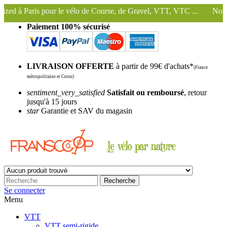
 vélo de Course, de Gravel, VTT, VTC ...
Nous conservons et utiliso
Paiement 100% sécurisé
LIVRAISON OFFERTE
à partir de 99€ d'achats*
(France
métropolitaine et Corse)
sentiment_very_satisfied
Satisfait ou remboursé
, retour
jusqu'à 15 jours
star
Garantie et SAV du magasin
Recherche
Se connecter
Menu
VTT
VTT semi-rigide