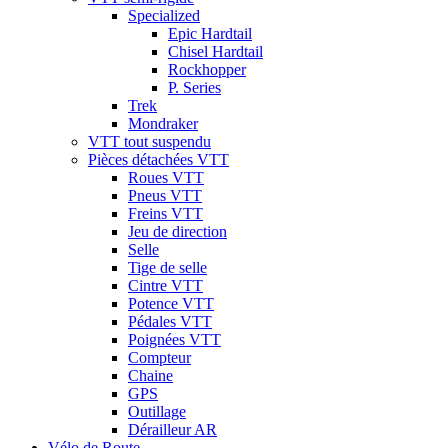
Specialized
Epic Hardtail
Chisel Hardtail
Rockhopper
P. Series
Trek
Mondraker
VTT tout suspendu
Pièces détachées VTT
Roues VTT
Pneus VTT
Freins VTT
Jeu de direction
Selle
Tige de selle
Cintre VTT
Potence VTT
Pédales VTT
Poignées VTT
Compteur
Chaine
GPS
Outillage
Dérailleur AR
Vélo de Route