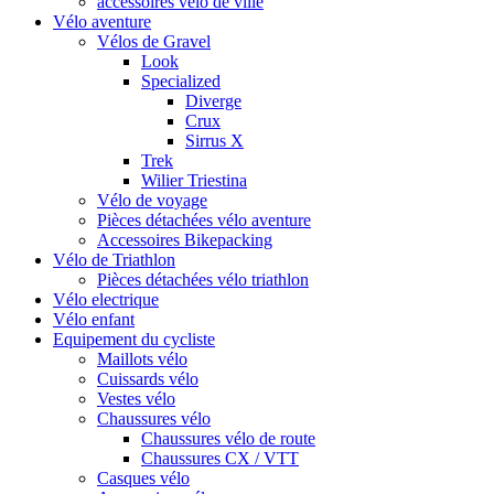
accessoires vélo de ville
Vélo aventure
Vélos de Gravel
Look
Specialized
Diverge
Crux
Sirrus X
Trek
Wilier Triestina
Vélo de voyage
Pièces détachées vélo aventure
Accessoires Bikepacking
Vélo de Triathlon
Pièces détachées vélo triathlon
Vélo electrique
Vélo enfant
Equipement du cycliste
Maillots vélo
Cuissards vélo
Vestes vélo
Chaussures vélo
Chaussures vélo de route
Chaussures CX / VTT
Casques vélo