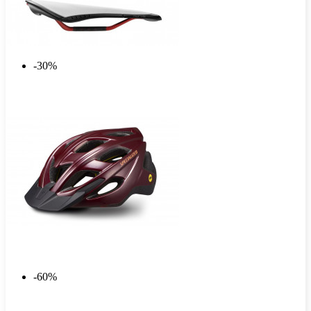
-30%
-60%