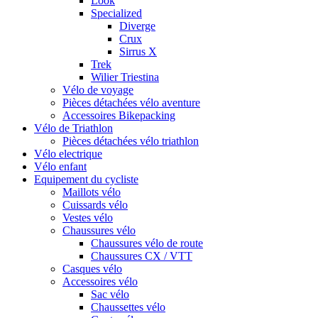
Look
Specialized
Diverge
Crux
Sirrus X
Trek
Wilier Triestina
Vélo de voyage
Pièces détachées vélo aventure
Accessoires Bikepacking
Vélo de Triathlon
Pièces détachées vélo triathlon
Vélo electrique
Vélo enfant
Equipement du cycliste
Maillots vélo
Cuissards vélo
Vestes vélo
Chaussures vélo
Chaussures vélo de route
Chaussures CX / VTT
Casques vélo
Accessoires vélo
Sac vélo
Chaussettes vélo