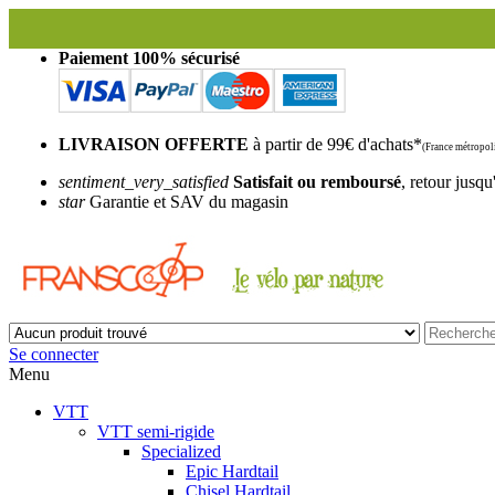
Paiement 100% sécurisé
LIVRAISON OFFERTE
à partir de 99€ d'achats*
(France métropoli
sentiment_very_satisfied
Satisfait ou remboursé
, retour jusqu
star
Garantie et SAV du magasin
Se connecter
Menu
VTT
VTT semi-rigide
Specialized
Epic Hardtail
Chisel Hardtail