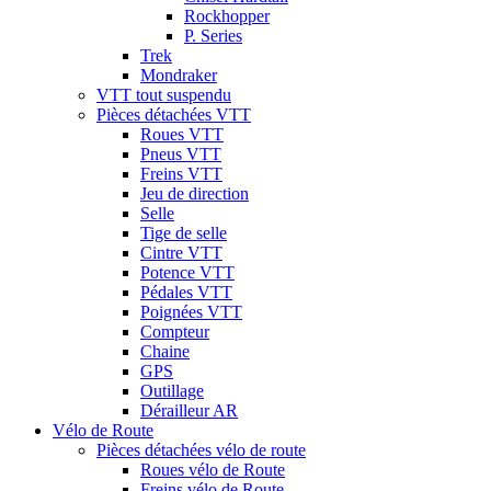
Rockhopper
P. Series
Trek
Mondraker
VTT tout suspendu
Pièces détachées VTT
Roues VTT
Pneus VTT
Freins VTT
Jeu de direction
Selle
Tige de selle
Cintre VTT
Potence VTT
Pédales VTT
Poignées VTT
Compteur
Chaine
GPS
Outillage
Dérailleur AR
Vélo de Route
Pièces détachées vélo de route
Roues vélo de Route
Freins vélo de Route