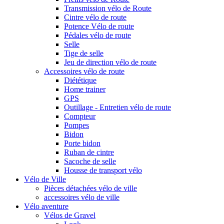
Transmission vélo de Route
Cintre vélo de route
Potence Vélo de route
Pédales vélo de route
Selle
Tige de selle
Jeu de direction vélo de route
Accessoires vélo de route
Diététique
Home trainer
GPS
Outillage - Entretien vélo de route
Compteur
Pompes
Bidon
Porte bidon
Ruban de cintre
Sacoche de selle
Housse de transport vélo
Vélo de Ville
Pièces détachées vélo de ville
accessoires vélo de ville
Vélo aventure
Vélos de Gravel