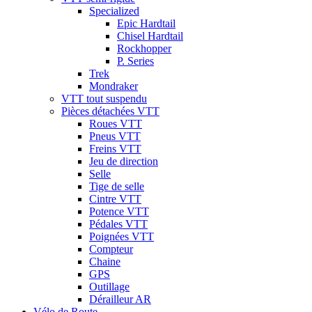
Specialized
Epic Hardtail
Chisel Hardtail
Rockhopper
P. Series
Trek
Mondraker
VTT tout suspendu
Pièces détachées VTT
Roues VTT
Pneus VTT
Freins VTT
Jeu de direction
Selle
Tige de selle
Cintre VTT
Potence VTT
Pédales VTT
Poignées VTT
Compteur
Chaine
GPS
Outillage
Dérailleur AR
Vélo de Route