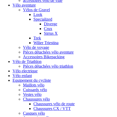
accessoires vélo de ville
Vélo aventure
Vélos de Gravel
Look
Specialized
Diverge
Crux
Sirrus X
Trek
Wilier Triestina
Vélo de voyage
Pièces détachées vélo aventure
Accessoires Bikepacking
Vélo de Triathlon
Pièces détachées vélo triathlon
Vélo electrique
Vélo enfant
Equipement du cycliste
Maillots vélo
Cuissards vélo
Vestes vélo
Chaussures vélo
Chaussures vélo de route
Chaussures CX / VTT
Casques vélo