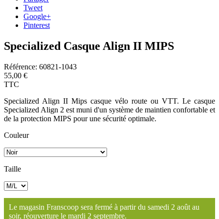
Tweet
Google+
Pinterest
Specialized Casque Align II MIPS
Référence:
60821-1043
55,00 €
TTC
Specialized Align II Mips casque vélo route ou VTT. Le casque
Specialized Align 2 est muni d'un système de maintien confortable et
de la protection MIPS pour une sécurité optimale.
Couleur
Taille
Le magasin Franscoop sera fermé à partir du samedi 2 août au
soir, réouverture le mardi 2 septembre.