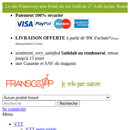
rmé du 1er Août au 27 Août inclus. Bonnes vacances !
Franscoop, le 
Paiement 100% sécurisé
LIVRAISON OFFERTE
à partir de 99€ d'achats*
(France
métropolitaine et Corse)
sentiment_very_satisfied
Satisfait ou remboursé
, retour
jusqu'à 15 jours
star
Garantie et SAV du magasin
Recherche
Se connecter
Menu
VTT
VTT semi-rigide