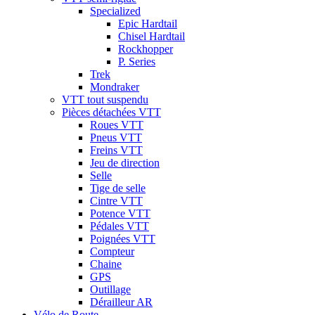
Specialized
Epic Hardtail
Chisel Hardtail
Rockhopper
P. Series
Trek
Mondraker
VTT tout suspendu
Pièces détachées VTT
Roues VTT
Pneus VTT
Freins VTT
Jeu de direction
Selle
Tige de selle
Cintre VTT
Potence VTT
Pédales VTT
Poignées VTT
Compteur
Chaine
GPS
Outillage
Dérailleur AR
Vélo de Route