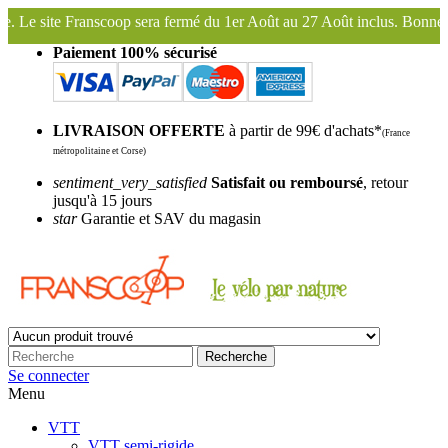
du 1er Août au 27 Août inclus. Bonnes vacances !
Franscoop, le plus
Paiement 100% sécurisé
LIVRAISON OFFERTE
à partir de 99€ d'achats*
(France
métropolitaine et Corse)
sentiment_very_satisfied
Satisfait ou remboursé
, retour
jusqu'à 15 jours
star
Garantie et SAV du magasin
Recherche
Se connecter
Menu
VTT
VTT semi-rigide