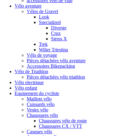
accessoires vélo de ville
Vélo aventure
Vélos de Gravel
Look
Specialized
Diverge
Crux
Sirrus X
Trek
Wilier Triestina
Vélo de voyage
Pièces détachées vélo aventure
Accessoires Bikepacking
Vélo de Triathlon
Pièces détachées vélo triathlon
Vélo electrique
Vélo enfant
Equipement du cycliste
Maillots vélo
Cuissards vélo
Vestes vélo
Chaussures vélo
Chaussures vélo de route
Chaussures CX / VTT
Casques vélo