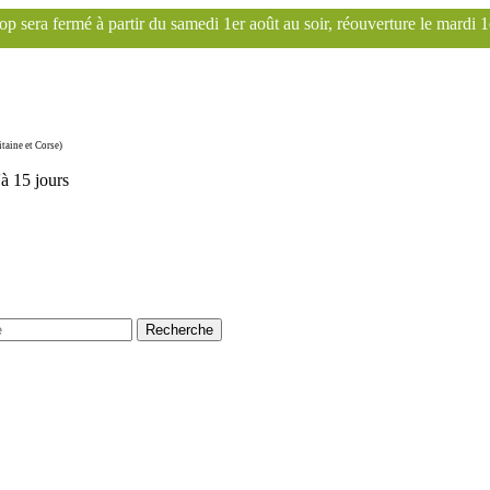
di 1er août au soir, réouverture le mardi 1er septembre. Le site Fran
taine et Corse)
'à 15 jours
Recherche