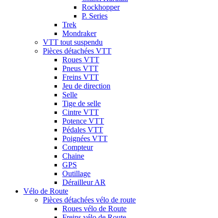
Rockhopper
P. Series
Trek
Mondraker
VTT tout suspendu
Pièces détachées VTT
Roues VTT
Pneus VTT
Freins VTT
Jeu de direction
Selle
Tige de selle
Cintre VTT
Potence VTT
Pédales VTT
Poignées VTT
Compteur
Chaine
GPS
Outillage
Dérailleur AR
Vélo de Route
Pièces détachées vélo de route
Roues vélo de Route
Freins vélo de Route