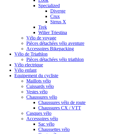
Look
Specialized
Diverge
Crux
Sirrus X
Trek
Wilier Triestina
Vélo de voyage
Pièces détachées vélo aventure
Accessoires Bikepacking
Vélo de Triathlon
Pièces détachées vélo triathlon
Vélo electrique
Vélo enfant
Equipement du cycliste
Maillots vélo
Cuissards vélo
Vestes vélo
Chaussures vélo
Chaussures vélo de route
Chaussures CX / VTT
Casques vélo
Accessoires vélo
Sac vélo
Chaussettes vélo