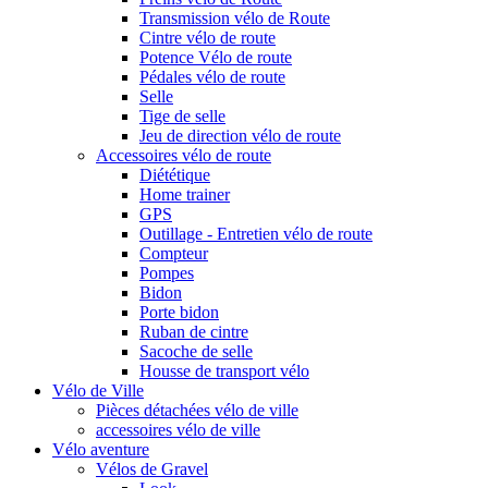
Transmission vélo de Route
Cintre vélo de route
Potence Vélo de route
Pédales vélo de route
Selle
Tige de selle
Jeu de direction vélo de route
Accessoires vélo de route
Diététique
Home trainer
GPS
Outillage - Entretien vélo de route
Compteur
Pompes
Bidon
Porte bidon
Ruban de cintre
Sacoche de selle
Housse de transport vélo
Vélo de Ville
Pièces détachées vélo de ville
accessoires vélo de ville
Vélo aventure
Vélos de Gravel