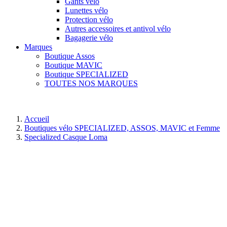
Gants vélo
Lunettes vélo
Protection vélo
Autres accessoires et antivol vélo
Bagagerie vélo
Marques
Boutique Assos
Boutique MAVIC
Boutique SPECIALIZED
TOUTES NOS MARQUES
Accueil
Boutiques vélo SPECIALIZED, ASSOS, MAVIC et Femme
Specialized Casque Loma