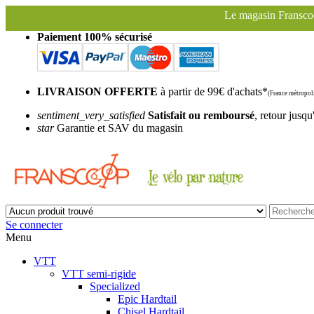
Le magasin Franscoop sera fermé à partir du same
Paiement 100% sécurisé
LIVRAISON OFFERTE
à partir de 99€ d'achats*
(France métropoli
sentiment_very_satisfied
Satisfait ou remboursé
, retour jusqu
star
Garantie et SAV du magasin
Se connecter
Menu
VTT
VTT semi-rigide
Specialized
Epic Hardtail
Chisel Hardtail