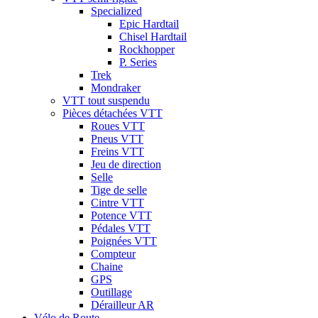
Specialized
Epic Hardtail
Chisel Hardtail
Rockhopper
P. Series
Trek
Mondraker
VTT tout suspendu
Pièces détachées VTT
Roues VTT
Pneus VTT
Freins VTT
Jeu de direction
Selle
Tige de selle
Cintre VTT
Potence VTT
Pédales VTT
Poignées VTT
Compteur
Chaine
GPS
Outillage
Dérailleur AR
Vélo de Route