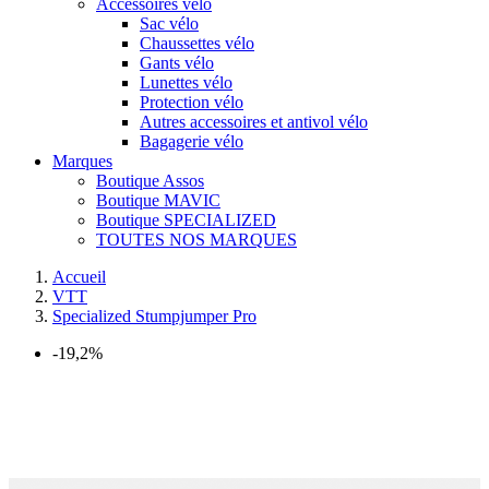
Accessoires vélo
Sac vélo
Chaussettes vélo
Gants vélo
Lunettes vélo
Protection vélo
Autres accessoires et antivol vélo
Bagagerie vélo
Marques
Boutique Assos
Boutique MAVIC
Boutique SPECIALIZED
TOUTES NOS MARQUES
Accueil
VTT
Specialized Stumpjumper Pro
-19,2%