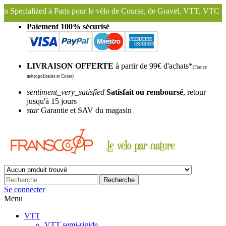
ris pour le vélo de Course, de Gravel, VTT, VTC ...
Nous conservons
Paiement 100% sécurisé
LIVRAISON OFFERTE
à partir de 99€ d'achats*
(France
métropolitaine et Corse)
sentiment_very_satisfied
Satisfait ou remboursé
, retour
jusqu'à 15 jours
star
Garantie et SAV du magasin
Recherche
Se connecter
Menu
VTT
VTT semi-rigide