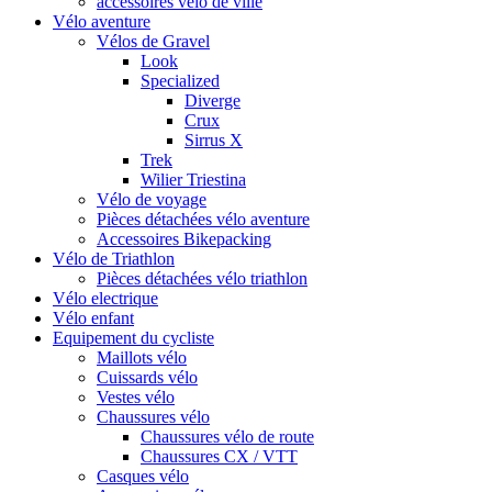
accessoires vélo de ville
Vélo aventure
Vélos de Gravel
Look
Specialized
Diverge
Crux
Sirrus X
Trek
Wilier Triestina
Vélo de voyage
Pièces détachées vélo aventure
Accessoires Bikepacking
Vélo de Triathlon
Pièces détachées vélo triathlon
Vélo electrique
Vélo enfant
Equipement du cycliste
Maillots vélo
Cuissards vélo
Vestes vélo
Chaussures vélo
Chaussures vélo de route
Chaussures CX / VTT
Casques vélo