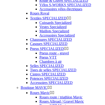
Route & Gravel SPECIALIZED
Vélos S-WORKS SPECIALIZED
Accessoires vélos électriques
Roues Roval
Textiles SPECIALIZED


Cuissards Specialized
Vestes Specialized
Maillots Specialized
Accessoires Specialized
Chaussures SPECIALIZED
Casques SPECIALIZED
Pneus SPECIALIZED


Pneus route - gravel
Pneus VTT
Chambres à air
Selles SPECIALIZED
Tiges de selles SPECIALIZED
Cintres SPECIALIZED
Potences SPECIALIZED
Accessoires SPECIALIZED
Boutique MAVIC


Roues Mavic


Roues route / triathlon Mavic
Roues Allroad / Gravel Mavic