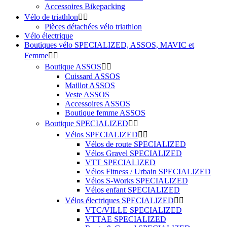
Accessoires Bikepacking
Vélo de triathlon


Pièces détachées vélo triathlon
Vélo électrique
Boutiques vélo SPECIALIZED, ASSOS, MAVIC et
Femme


Boutique ASSOS


Cuissard ASSOS
Maillot ASSOS
Veste ASSOS
Accessoires ASSOS
Boutique femme ASSOS
Boutique SPECIALIZED


Vélos SPECIALIZED


Vélos de route SPECIALIZED
Vélos Gravel SPECIALIZED
VTT SPECIALIZED
Vélos Fitness / Urbain SPECIALIZED
Vélos S-Works SPECIALIZED
Vélos enfant SPECIALIZED
Vélos électriques SPECIALIZED


VTC/VILLE SPECIALIZED
VTTAE SPECIALIZED