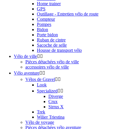
Home trainer
GPS
Outillage - Entretien vélo de route
Compteur
Pompes
Bidon
Porte bidon
Ruban de cintre
Sacoche de selle
Housse de transport vélo
Vélo de ville


Pièces détachées vélo de ville
accessoires vélo de ville
Vélo aventure


Vélos de Gravel


Look
Specialized


Diverge
Crux
Sirrus X
Trek
Wilier Triestina
Vélo de voyage
Pièces détachées vélo aventure