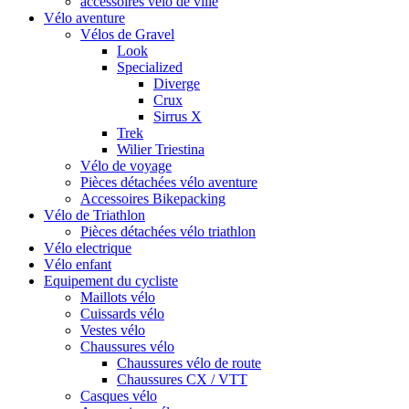
accessoires vélo de ville
Vélo aventure
Vélos de Gravel
Look
Specialized
Diverge
Crux
Sirrus X
Trek
Wilier Triestina
Vélo de voyage
Pièces détachées vélo aventure
Accessoires Bikepacking
Vélo de Triathlon
Pièces détachées vélo triathlon
Vélo electrique
Vélo enfant
Equipement du cycliste
Maillots vélo
Cuissards vélo
Vestes vélo
Chaussures vélo
Chaussures vélo de route
Chaussures CX / VTT
Casques vélo