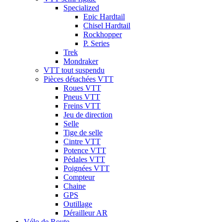
Specialized
Epic Hardtail
Chisel Hardtail
Rockhopper
P. Series
Trek
Mondraker
VTT tout suspendu
Pièces détachées VTT
Roues VTT
Pneus VTT
Freins VTT
Jeu de direction
Selle
Tige de selle
Cintre VTT
Potence VTT
Pédales VTT
Poignées VTT
Compteur
Chaine
GPS
Outillage
Dérailleur AR
Vélo de Route