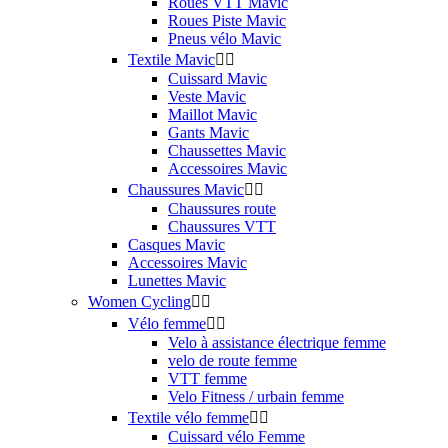
Roues VTT Mavic
Roues Piste Mavic
Pneus vélo Mavic
Textile Mavic


Cuissard Mavic
Veste Mavic
Maillot Mavic
Gants Mavic
Chaussettes Mavic
Accessoires Mavic
Chaussures Mavic


Chaussures route
Chaussures VTT
Casques Mavic
Accessoires Mavic
Lunettes Mavic
Women Cycling


Vélo femme


Velo à assistance électrique femme
velo de route femme
VTT femme
Velo Fitness / urbain femme
Textile vélo femme


Cuissard vélo Femme