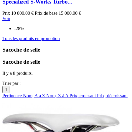
Specialized S-Works Turbo...
Prix
10 800,00 €
Prix de base
15 000,00 €
Voir
-28%
Tous les produits en promotion
Sacoche de selle
Sacoche de selle
Il y a 8 produits.
Trier par :

Pertinence
Nom, A à Z
Nom, Z à A
Prix, croissant
Prix, décroissant