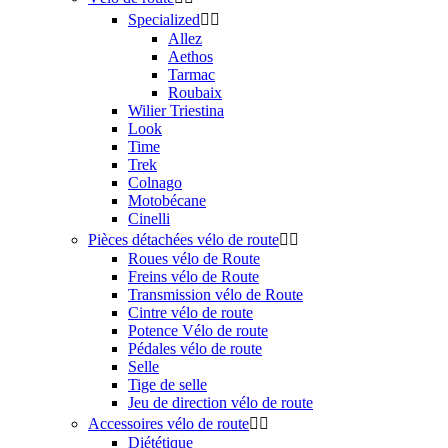
Specialized


Allez
Aethos
Tarmac
Roubaix
Wilier Triestina
Look
Time
Trek
Colnago
Motobécane
Cinelli
Pièces détachées vélo de route


Roues vélo de Route
Freins vélo de Route
Transmission vélo de Route
Cintre vélo de route
Potence Vélo de route
Pédales vélo de route
Selle
Tige de selle
Jeu de direction vélo de route
Accessoires vélo de route


Diététique