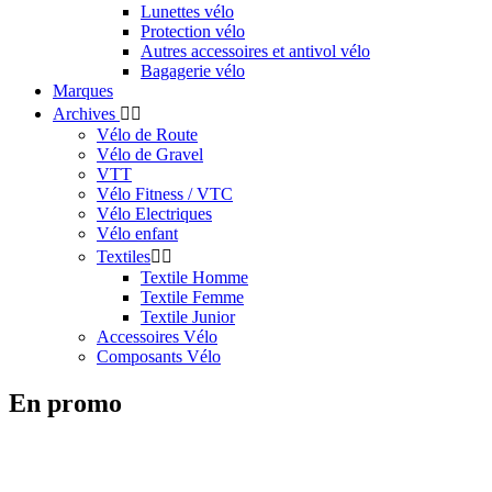
Lunettes vélo
Protection vélo
Autres accessoires et antivol vélo
Bagagerie vélo
Marques
Archives


Vélo de Route
Vélo de Gravel
VTT
Vélo Fitness / VTC
Vélo Electriques
Vélo enfant
Textiles


Textile Homme
Textile Femme
Textile Junior
Accessoires Vélo
Composants Vélo
En promo