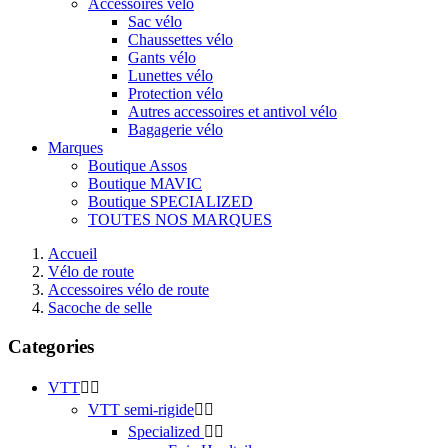
Accessoires vélo
Sac vélo
Chaussettes vélo
Gants vélo
Lunettes vélo
Protection vélo
Autres accessoires et antivol vélo
Bagagerie vélo
Marques
Boutique Assos
Boutique MAVIC
Boutique SPECIALIZED
TOUTES NOS MARQUES
Accueil
Vélo de route
Accessoires vélo de route
Sacoche de selle
Categories
VTT


VTT semi-rigide


Specialized

