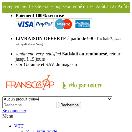
ranscoop sera fermé du 1er Août au 27 Août inclus. Bonnes vacances !
Paiement 100% sécurisé
LIVRAISON OFFERTE
à partir de 99€ d'achats*
(France
métropolitaine et Corse)
sentiment_very_satisfied
Satisfait ou remboursé
, retour
jusqu'à 15 jours
star
Garantie et SAV du magasin
Recherche
Se connecter
Menu
VTT
VTT semi-rigide