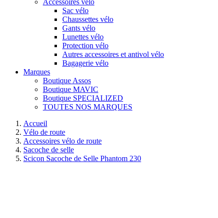
Accessoires vélo
Sac vélo
Chaussettes vélo
Gants vélo
Lunettes vélo
Protection vélo
Autres accessoires et antivol vélo
Bagagerie vélo
Marques
Boutique Assos
Boutique MAVIC
Boutique SPECIALIZED
TOUTES NOS MARQUES
Accueil
Vélo de route
Accessoires vélo de route
Sacoche de selle
Scicon Sacoche de Selle Phantom 230