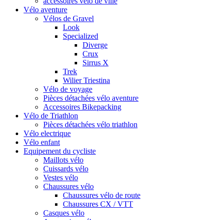
accessoires vélo de ville
Vélo aventure
Vélos de Gravel
Look
Specialized
Diverge
Crux
Sirrus X
Trek
Wilier Triestina
Vélo de voyage
Pièces détachées vélo aventure
Accessoires Bikepacking
Vélo de Triathlon
Pièces détachées vélo triathlon
Vélo electrique
Vélo enfant
Equipement du cycliste
Maillots vélo
Cuissards vélo
Vestes vélo
Chaussures vélo
Chaussures vélo de route
Chaussures CX / VTT
Casques vélo