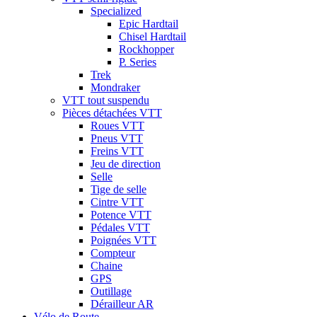
Specialized
Epic Hardtail
Chisel Hardtail
Rockhopper
P. Series
Trek
Mondraker
VTT tout suspendu
Pièces détachées VTT
Roues VTT
Pneus VTT
Freins VTT
Jeu de direction
Selle
Tige de selle
Cintre VTT
Potence VTT
Pédales VTT
Poignées VTT
Compteur
Chaine
GPS
Outillage
Dérailleur AR
Vélo de Route