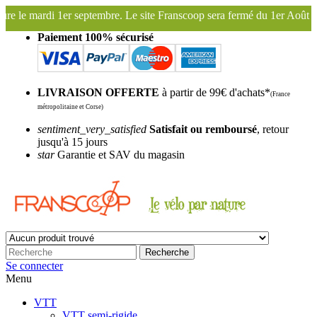
re. Le site Franscoop sera fermé du 1er Août au 27 Août inclus. Bonne
Paiement 100% sécurisé
LIVRAISON OFFERTE
à partir de 99€ d'achats*
(France
métropolitaine et Corse)
sentiment_very_satisfied
Satisfait ou remboursé
, retour
jusqu'à 15 jours
star
Garantie et SAV du magasin
Recherche
Se connecter
Menu
VTT
VTT semi-rigide