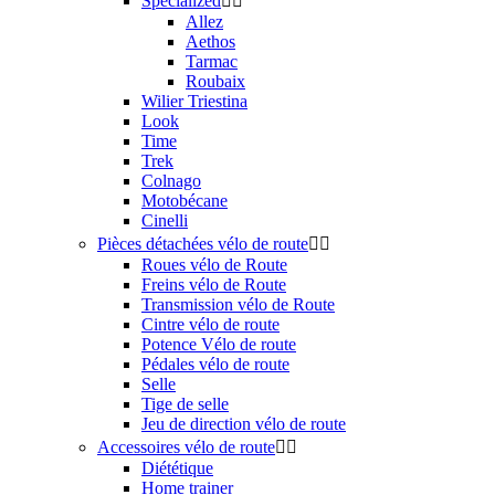
Specialized


Allez
Aethos
Tarmac
Roubaix
Wilier Triestina
Look
Time
Trek
Colnago
Motobécane
Cinelli
Pièces détachées vélo de route


Roues vélo de Route
Freins vélo de Route
Transmission vélo de Route
Cintre vélo de route
Potence Vélo de route
Pédales vélo de route
Selle
Tige de selle
Jeu de direction vélo de route
Accessoires vélo de route


Diététique
Home trainer