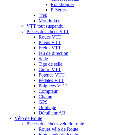
Rockhopper
P. Series
Trek
Mondraker
VTT tout suspendu
Pièces détachées VTT
Roues VTT
Pneus VTT
Freins VTT
Jeu de direction
Selle
Tige de selle
Cintre VTT
Potence VTT
Pédales VTT
Poignées VTT
Compteur
Chaine
GPS
Outillage
Dérailleur AR
Vélo de Route
Pièces détachées vélo de route
Roues vélo de Route
Freins vélo de Route