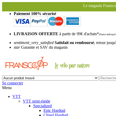
Le magasin Franscoop sera fermé à parti
Paiement 100% sécurisé
LIVRAISON OFFERTE
à partir de 99€ d'achats*
(France métropoli
sentiment_very_satisfied
Satisfait ou remboursé
, retour jusqu
star
Garantie et SAV du magasin
Se connecter
Menu
VTT
VTT semi-rigide
Specialized
Epic Hardtail
Chisel Hardtail