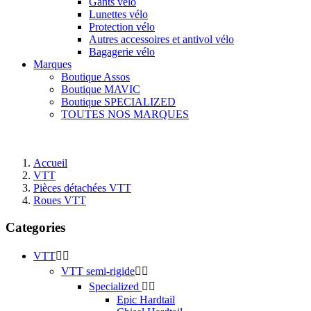
Gants vélo
Lunettes vélo
Protection vélo
Autres accessoires et antivol vélo
Bagagerie vélo
Marques
Boutique Assos
Boutique MAVIC
Boutique SPECIALIZED
TOUTES NOS MARQUES
Accueil
VTT
Pièces détachées VTT
Roues VTT
Categories
VTT


VTT semi-rigide


Specialized


Epic Hardtail