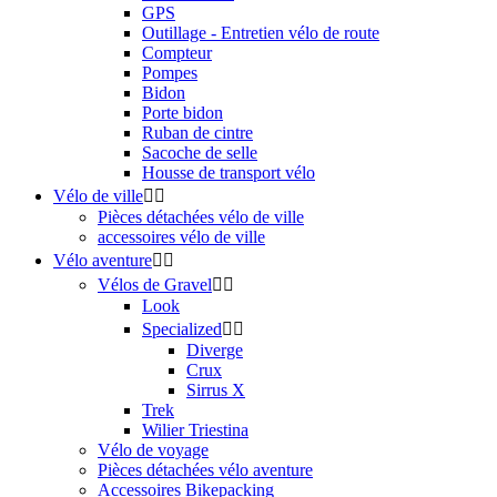
GPS
Outillage - Entretien vélo de route
Compteur
Pompes
Bidon
Porte bidon
Ruban de cintre
Sacoche de selle
Housse de transport vélo
Vélo de ville


Pièces détachées vélo de ville
accessoires vélo de ville
Vélo aventure


Vélos de Gravel


Look
Specialized


Diverge
Crux
Sirrus X
Trek
Wilier Triestina
Vélo de voyage
Pièces détachées vélo aventure
Accessoires Bikepacking