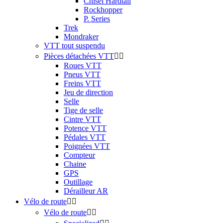
Chisel Hardtail
Rockhopper
P. Series
Trek
Mondraker
VTT tout suspendu
Pièces détachées VTT


Roues VTT
Pneus VTT
Freins VTT
Jeu de direction
Selle
Tige de selle
Cintre VTT
Potence VTT
Pédales VTT
Poignées VTT
Compteur
Chaine
GPS
Outillage
Dérailleur AR
Vélo de route


Vélo de route

