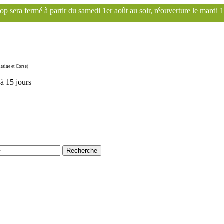
r du samedi 1er août au soir, réouverture le mardi 1er septembre. Le 
taine et Corse)
'à 15 jours
Recherche