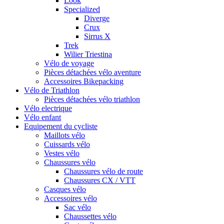
Look
Specialized
Diverge
Crux
Sirrus X
Trek
Wilier Triestina
Vélo de voyage
Pièces détachées vélo aventure
Accessoires Bikepacking
Vélo de Triathlon
Pièces détachées vélo triathlon
Vélo electrique
Vélo enfant
Equipement du cycliste
Maillots vélo
Cuissards vélo
Vestes vélo
Chaussures vélo
Chaussures vélo de route
Chaussures CX / VTT
Casques vélo
Accessoires vélo
Sac vélo
Chaussettes vélo