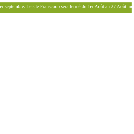
site Franscoop sera fermé du 1er Août au 27 Août inclus. Bonnes vacanc