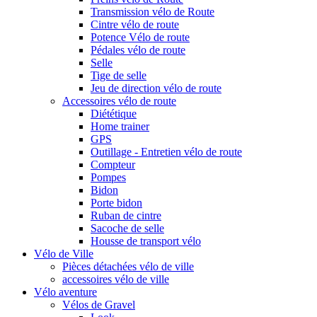
Transmission vélo de Route
Cintre vélo de route
Potence Vélo de route
Pédales vélo de route
Selle
Tige de selle
Jeu de direction vélo de route
Accessoires vélo de route
Diététique
Home trainer
GPS
Outillage - Entretien vélo de route
Compteur
Pompes
Bidon
Porte bidon
Ruban de cintre
Sacoche de selle
Housse de transport vélo
Vélo de Ville
Pièces détachées vélo de ville
accessoires vélo de ville
Vélo aventure
Vélos de Gravel