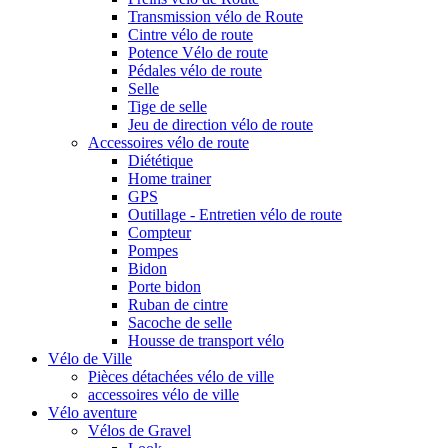
Transmission vélo de Route
Cintre vélo de route
Potence Vélo de route
Pédales vélo de route
Selle
Tige de selle
Jeu de direction vélo de route
Accessoires vélo de route
Diététique
Home trainer
GPS
Outillage - Entretien vélo de route
Compteur
Pompes
Bidon
Porte bidon
Ruban de cintre
Sacoche de selle
Housse de transport vélo
Vélo de Ville
Pièces détachées vélo de ville
accessoires vélo de ville
Vélo aventure
Vélos de Gravel