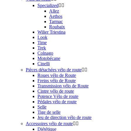
Specialized


Allez
Aethos
Tarmac
Roubaix
Wilier Triestina
Look
Time
Trek
Colnago
Motobécane
Cinelli
Pièces détachées vélo de route


Roues vélo de Route
Freins vélo de Route
Transmission vélo de Route
Cintre vélo de route
Potence Vélo de route
Pédales vélo de route
Selle
Tige de selle
Jeu de direction vélo de route
Accessoires vélo de route


Diététique