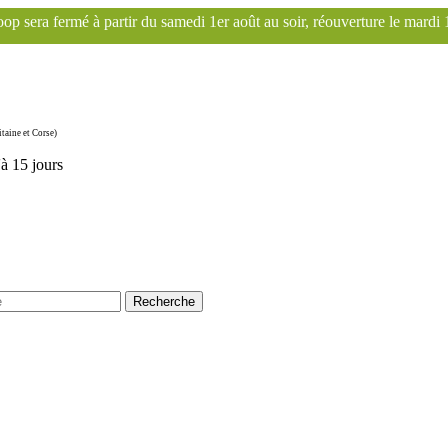
u samedi 1er août au soir, réouverture le mardi 1er septembre. Le site
taine et Corse)
'à 15 jours
Recherche