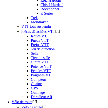
Epic Hardtail
Chisel Hardtail
Rockhopper
P. Series
Trek
Mondraker
VTT tout suspendu
Pièces détachées VTT


Roues VTT
Pneus VTT
Freins VTT
Jeu de direction
Selle
Tige de selle
Cintre VTT
Potence VTT
Pédales VTT
Poignées VTT
Compteur
Chaine
GPS
Outillage
Dérailleur AR
Vélo de route


Vélo de route

