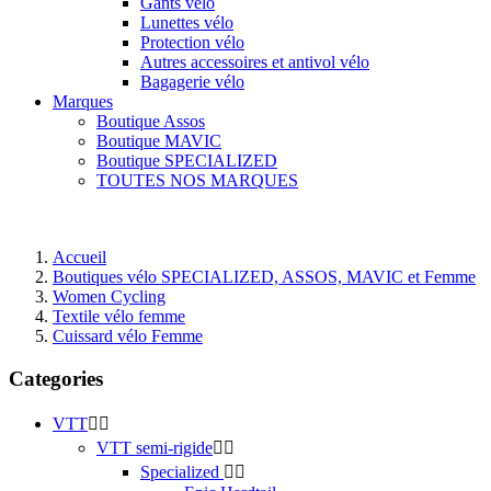
Gants vélo
Lunettes vélo
Protection vélo
Autres accessoires et antivol vélo
Bagagerie vélo
Marques
Boutique Assos
Boutique MAVIC
Boutique SPECIALIZED
TOUTES NOS MARQUES
Accueil
Boutiques vélo SPECIALIZED, ASSOS, MAVIC et Femme
Women Cycling
Textile vélo femme
Cuissard vélo Femme
Categories
VTT


VTT semi-rigide


Specialized

