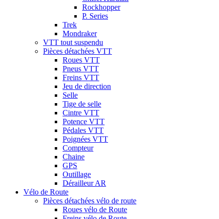
Rockhopper
P. Series
Trek
Mondraker
VTT tout suspendu
Pièces détachées VTT
Roues VTT
Pneus VTT
Freins VTT
Jeu de direction
Selle
Tige de selle
Cintre VTT
Potence VTT
Pédales VTT
Poignées VTT
Compteur
Chaine
GPS
Outillage
Dérailleur AR
Vélo de Route
Pièces détachées vélo de route
Roues vélo de Route
Freins vélo de Route