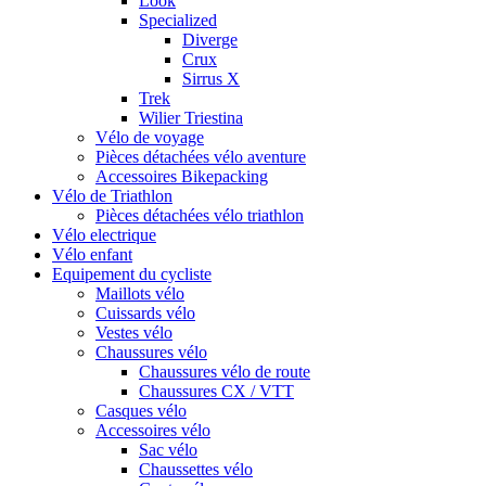
Look
Specialized
Diverge
Crux
Sirrus X
Trek
Wilier Triestina
Vélo de voyage
Pièces détachées vélo aventure
Accessoires Bikepacking
Vélo de Triathlon
Pièces détachées vélo triathlon
Vélo electrique
Vélo enfant
Equipement du cycliste
Maillots vélo
Cuissards vélo
Vestes vélo
Chaussures vélo
Chaussures vélo de route
Chaussures CX / VTT
Casques vélo
Accessoires vélo
Sac vélo
Chaussettes vélo