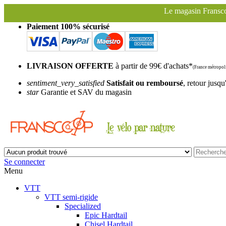
Le magasin Franscoop sera fermé à partir d
Paiement 100% sécurisé
LIVRAISON OFFERTE
à partir de 99€ d'achats*
(France métropoli
sentiment_very_satisfied
Satisfait ou remboursé
, retour jusqu
star
Garantie et SAV du magasin
Se connecter
Menu
VTT
VTT semi-rigide
Specialized
Epic Hardtail
Chisel Hardtail