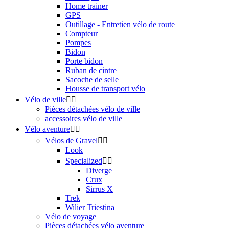
Home trainer
GPS
Outillage - Entretien vélo de route
Compteur
Pompes
Bidon
Porte bidon
Ruban de cintre
Sacoche de selle
Housse de transport vélo
Vélo de ville


Pièces détachées vélo de ville
accessoires vélo de ville
Vélo aventure


Vélos de Gravel


Look
Specialized


Diverge
Crux
Sirrus X
Trek
Wilier Triestina
Vélo de voyage
Pièces détachées vélo aventure