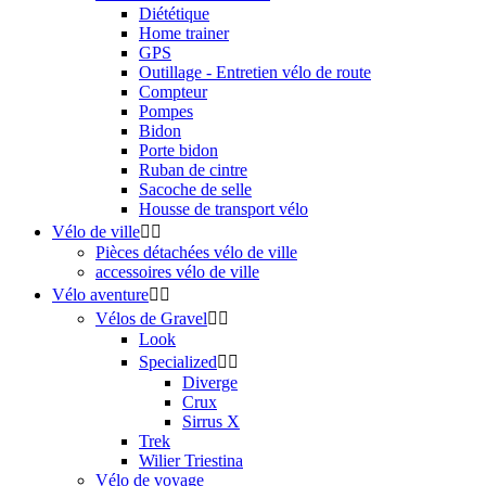
Diététique
Home trainer
GPS
Outillage - Entretien vélo de route
Compteur
Pompes
Bidon
Porte bidon
Ruban de cintre
Sacoche de selle
Housse de transport vélo
Vélo de ville


Pièces détachées vélo de ville
accessoires vélo de ville
Vélo aventure


Vélos de Gravel


Look
Specialized


Diverge
Crux
Sirrus X
Trek
Wilier Triestina
Vélo de voyage