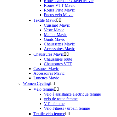
Roues Allroad / Gravel Mavic
Roues VTT Mavic
Roues Piste Mavic
Pneus vélo Mavic
Textile Mavic


Cuissard Mavic
Veste Mavic
Maillot Mavic
Gants Mavic
Chaussettes Mavic
Accessoires Mavic
Chaussures Mavic


Chaussures route
Chaussures VTT
Casques Mavic
Accessoires Mavic
Lunettes Mavic
Women Cycling


Vélo femme


Velo à assistance électrique femme
velo de route femme
VTT femme
Velo Fitness / urbain femme
Textile vélo femme

