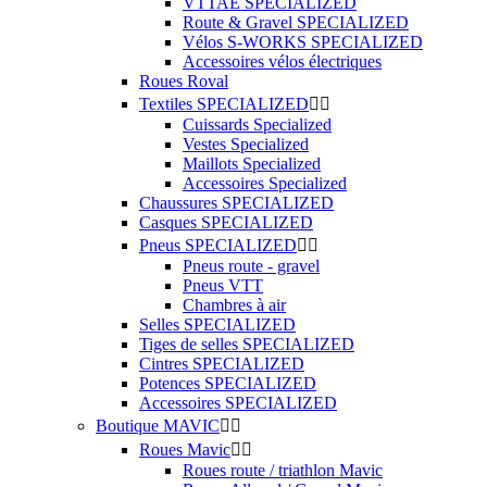
VTTAE SPECIALIZED
Route & Gravel SPECIALIZED
Vélos S-WORKS SPECIALIZED
Accessoires vélos électriques
Roues Roval
Textiles SPECIALIZED


Cuissards Specialized
Vestes Specialized
Maillots Specialized
Accessoires Specialized
Chaussures SPECIALIZED
Casques SPECIALIZED
Pneus SPECIALIZED


Pneus route - gravel
Pneus VTT
Chambres à air
Selles SPECIALIZED
Tiges de selles SPECIALIZED
Cintres SPECIALIZED
Potences SPECIALIZED
Accessoires SPECIALIZED
Boutique MAVIC


Roues Mavic


Roues route / triathlon Mavic