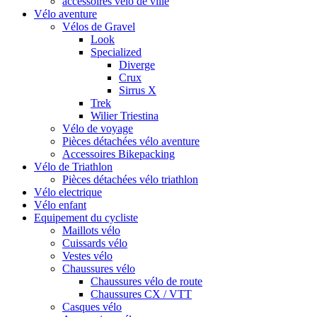
accessoires vélo de ville
Vélo aventure
Vélos de Gravel
Look
Specialized
Diverge
Crux
Sirrus X
Trek
Wilier Triestina
Vélo de voyage
Pièces détachées vélo aventure
Accessoires Bikepacking
Vélo de Triathlon
Pièces détachées vélo triathlon
Vélo electrique
Vélo enfant
Equipement du cycliste
Maillots vélo
Cuissards vélo
Vestes vélo
Chaussures vélo
Chaussures vélo de route
Chaussures CX / VTT
Casques vélo