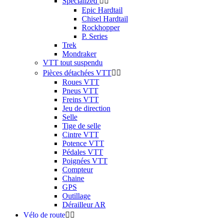
Specialized


Epic Hardtail
Chisel Hardtail
Rockhopper
P. Series
Trek
Mondraker
VTT tout suspendu
Pièces détachées VTT


Roues VTT
Pneus VTT
Freins VTT
Jeu de direction
Selle
Tige de selle
Cintre VTT
Potence VTT
Pédales VTT
Poignées VTT
Compteur
Chaine
GPS
Outillage
Dérailleur AR
Vélo de route

