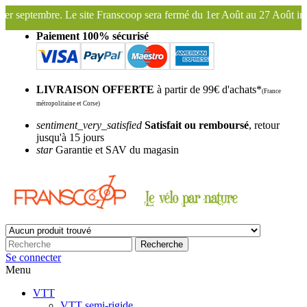
ranscoop sera fermé du 1er Août au 27 Août inclus. Bonnes vacances !
Paiement 100% sécurisé
LIVRAISON OFFERTE
à partir de 99€ d'achats*
(France
métropolitaine et Corse)
sentiment_very_satisfied
Satisfait ou remboursé
, retour
jusqu'à 15 jours
star
Garantie et SAV du magasin
Recherche
Se connecter
Menu
VTT
VTT semi-rigide