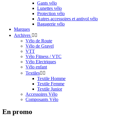
Gants vélo
Lunettes vélo
Protection vélo
Autres accessoires et antivol vélo
Bagagerie vélo
Marques
Archives


Vélo de Route
Vélo de Gravel
VTT
Vélo Fitness / VTC
Vélo Electriques
Vélo enfant
Textiles


Textile Homme
Textile Femme
Textile Junior
Accessoires Vélo
Composants Vélo
En promo