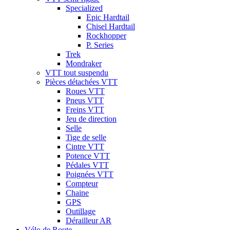
Specialized
Epic Hardtail
Chisel Hardtail
Rockhopper
P. Series
Trek
Mondraker
VTT tout suspendu
Pièces détachées VTT
Roues VTT
Pneus VTT
Freins VTT
Jeu de direction
Selle
Tige de selle
Cintre VTT
Potence VTT
Pédales VTT
Poignées VTT
Compteur
Chaine
GPS
Outillage
Dérailleur AR
Vélo de Route