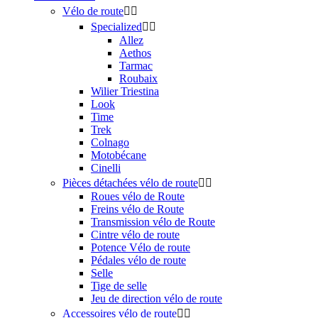
Vélo de route


Specialized


Allez
Aethos
Tarmac
Roubaix
Wilier Triestina
Look
Time
Trek
Colnago
Motobécane
Cinelli
Pièces détachées vélo de route


Roues vélo de Route
Freins vélo de Route
Transmission vélo de Route
Cintre vélo de route
Potence Vélo de route
Pédales vélo de route
Selle
Tige de selle
Jeu de direction vélo de route
Accessoires vélo de route

