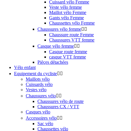
Cuissard vélo Femme
Veste vélo femme
Maillot vélo Femme
Gants vélo Femme
Chaussettes vélo Femme
Chaussures vélo femme


Chaussure route Femme
Chaussures VTT femme
Casque vélo femme


Casque route femme
casque VTT femme
Pièçes détachées
Vélo enfant
Equipement du cycliste


Maillots vélo
Cuissards vélo
Vestes vélo
Chaussures vélo


Chaussures vélo de route
Chaussures CX / VTT
Casques vélo
Accessoires vélo


Sac vélo
Chaussettes vélo