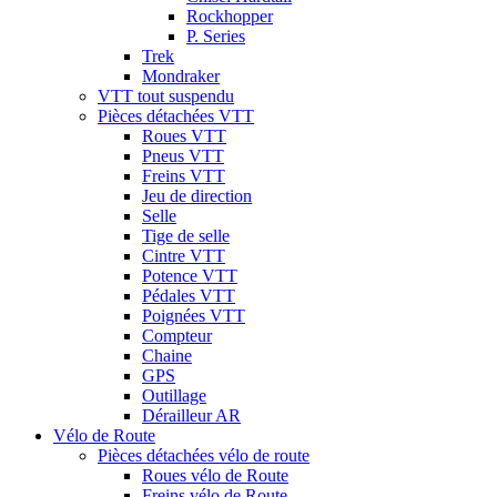
Rockhopper
P. Series
Trek
Mondraker
VTT tout suspendu
Pièces détachées VTT
Roues VTT
Pneus VTT
Freins VTT
Jeu de direction
Selle
Tige de selle
Cintre VTT
Potence VTT
Pédales VTT
Poignées VTT
Compteur
Chaine
GPS
Outillage
Dérailleur AR
Vélo de Route
Pièces détachées vélo de route
Roues vélo de Route
Freins vélo de Route