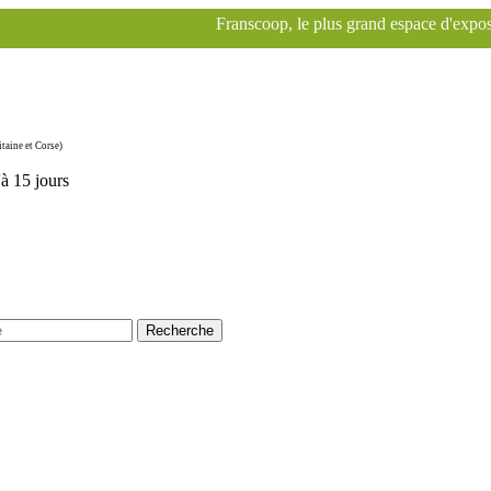
Franscoop, le plus grand espace d'exposition Specialized à P
taine et Corse)
'à 15 jours
Recherche