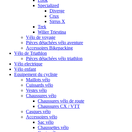
Look
Specialized
Diverge
Crux
Sirrus X
Trek
Wilier Triestina
Vélo de voyage
Pièces détachées vélo aventure
Accessoires Bikepacking
Vélo de Triathlon
Pièces détachées vélo triathlon
Vélo electrique
Vélo enfant
Equipement du cycliste
Maillots vélo
Cuissards vélo
Vestes vélo
Chaussures vélo
Chaussures vélo de route
Chaussures CX / VTT
Casques vélo
Accessoires vélo
Sac vélo
Chaussettes vélo