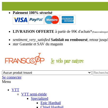
Paiement 100% sécurisé
LIVRAISON OFFERTE
à partir de 99€ d'achats*
(France métropoli
sentiment_very_satisfied
Satisfait ou remboursé
, retour jusqu
star
Garantie et SAV du magasin
Se connecter
Menu
VTT
VTT semi-rigide
Specialized
Epic Hardtail
Chisel Hardtail