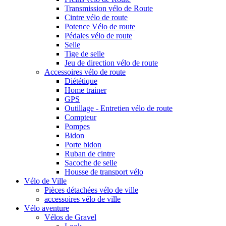
Transmission vélo de Route
Cintre vélo de route
Potence Vélo de route
Pédales vélo de route
Selle
Tige de selle
Jeu de direction vélo de route
Accessoires vélo de route
Diététique
Home trainer
GPS
Outillage - Entretien vélo de route
Compteur
Pompes
Bidon
Porte bidon
Ruban de cintre
Sacoche de selle
Housse de transport vélo
Vélo de Ville
Pièces détachées vélo de ville
accessoires vélo de ville
Vélo aventure
Vélos de Gravel