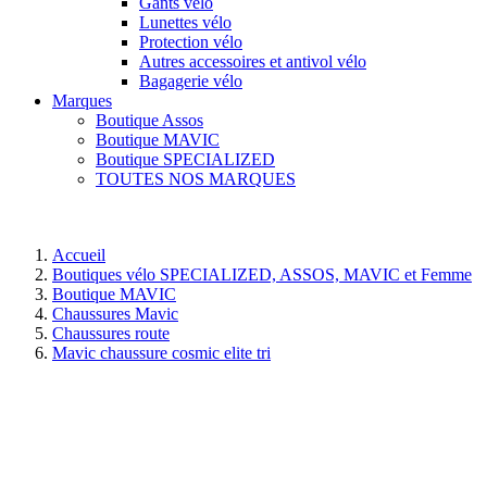
Gants vélo
Lunettes vélo
Protection vélo
Autres accessoires et antivol vélo
Bagagerie vélo
Marques
Boutique Assos
Boutique MAVIC
Boutique SPECIALIZED
TOUTES NOS MARQUES
Accueil
Boutiques vélo SPECIALIZED, ASSOS, MAVIC et Femme
Boutique MAVIC
Chaussures Mavic
Chaussures route
Mavic chaussure cosmic elite tri