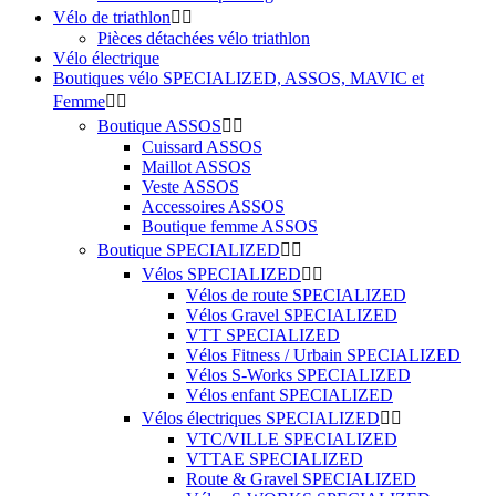
Vélo de triathlon


Pièces détachées vélo triathlon
Vélo électrique
Boutiques vélo SPECIALIZED, ASSOS, MAVIC et
Femme


Boutique ASSOS


Cuissard ASSOS
Maillot ASSOS
Veste ASSOS
Accessoires ASSOS
Boutique femme ASSOS
Boutique SPECIALIZED


Vélos SPECIALIZED


Vélos de route SPECIALIZED
Vélos Gravel SPECIALIZED
VTT SPECIALIZED
Vélos Fitness / Urbain SPECIALIZED
Vélos S-Works SPECIALIZED
Vélos enfant SPECIALIZED
Vélos électriques SPECIALIZED


VTC/VILLE SPECIALIZED
VTTAE SPECIALIZED
Route & Gravel SPECIALIZED