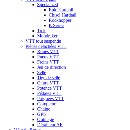
Specialized
Epic Hardtail
Chisel Hardtail
Rockhopper
P. Series
Trek
Mondraker
VTT tout suspendu
Pièces détachées VTT
Roues VTT
Pneus VTT
Freins VTT
Jeu de direction
Selle
Tige de selle
Cintre VTT
Potence VTT
Pédales VTT
Poignées VTT
Compteur
Chaine
GPS
Outillage
Dérailleur AR
Vélo de Route