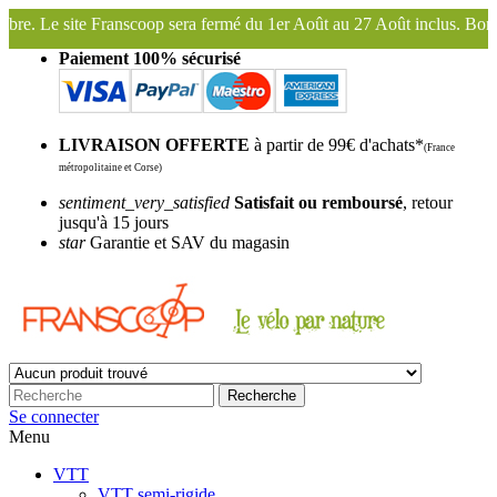
era fermé du 1er Août au 27 Août inclus. Bonnes vacances !
Franscoo
Paiement 100% sécurisé
LIVRAISON OFFERTE
à partir de 99€ d'achats*
(France
métropolitaine et Corse)
sentiment_very_satisfied
Satisfait ou remboursé
, retour
jusqu'à 15 jours
star
Garantie et SAV du magasin
Recherche
Se connecter
Menu
VTT
VTT semi-rigide