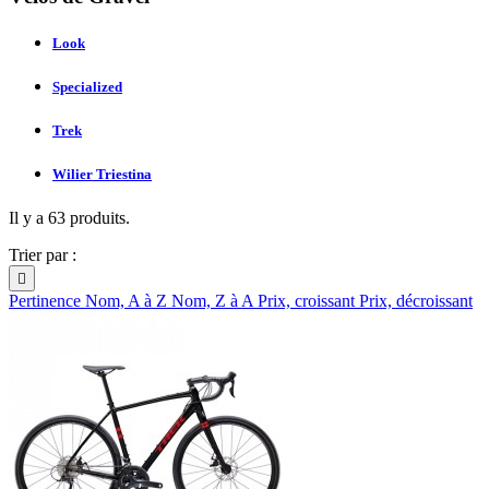
Look
Specialized
Trek
Wilier Triestina
Il y a 63 produits.
Trier par :

Pertinence
Nom, A à Z
Nom, Z à A
Prix, croissant
Prix, décroissant