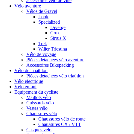
accessoires vélo de ville
Vélo aventure
Vélos de Gravel
Look
Specialized
Diverge
Crux
Sirrus X
Trek
Wilier Triestina
Vélo de voyage
Pièces détachées vélo aventure
Accessoires Bikepacking
Vélo de Triathlon
Pièces détachées vélo triathlon
Vélo electrique
Vélo enfant
Equipement du cycliste
Maillots vélo
Cuissards vélo
Vestes vélo
Chaussures vélo
Chaussures vélo de route
Chaussures CX / VTT
Casques vélo