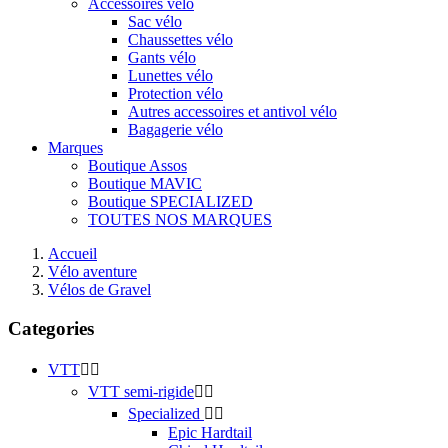
Accessoires vélo
Sac vélo
Chaussettes vélo
Gants vélo
Lunettes vélo
Protection vélo
Autres accessoires et antivol vélo
Bagagerie vélo
Marques
Boutique Assos
Boutique MAVIC
Boutique SPECIALIZED
TOUTES NOS MARQUES
Accueil
Vélo aventure
Vélos de Gravel
Categories
VTT


VTT semi-rigide


Specialized


Epic Hardtail