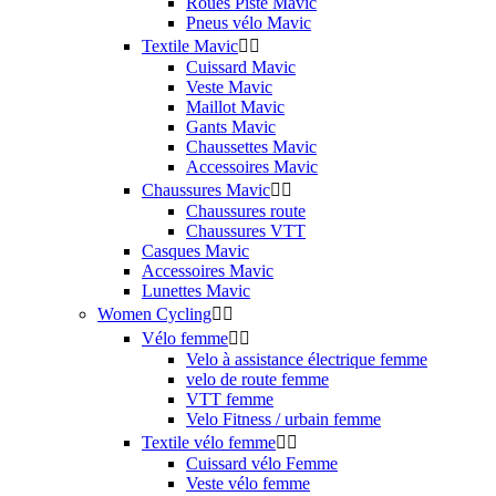
Roues Piste Mavic
Pneus vélo Mavic
Textile Mavic


Cuissard Mavic
Veste Mavic
Maillot Mavic
Gants Mavic
Chaussettes Mavic
Accessoires Mavic
Chaussures Mavic


Chaussures route
Chaussures VTT
Casques Mavic
Accessoires Mavic
Lunettes Mavic
Women Cycling


Vélo femme


Velo à assistance électrique femme
velo de route femme
VTT femme
Velo Fitness / urbain femme
Textile vélo femme


Cuissard vélo Femme
Veste vélo femme