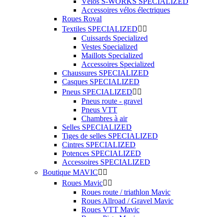
Vélos S-WORKS SPECIALIZED
Accessoires vélos électriques
Roues Roval
Textiles SPECIALIZED


Cuissards Specialized
Vestes Specialized
Maillots Specialized
Accessoires Specialized
Chaussures SPECIALIZED
Casques SPECIALIZED
Pneus SPECIALIZED


Pneus route - gravel
Pneus VTT
Chambres à air
Selles SPECIALIZED
Tiges de selles SPECIALIZED
Cintres SPECIALIZED
Potences SPECIALIZED
Accessoires SPECIALIZED
Boutique MAVIC


Roues Mavic


Roues route / triathlon Mavic
Roues Allroad / Gravel Mavic
Roues VTT Mavic