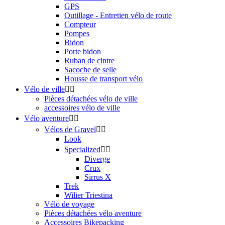
GPS
Outillage - Entretien vélo de route
Compteur
Pompes
Bidon
Porte bidon
Ruban de cintre
Sacoche de selle
Housse de transport vélo
Vélo de ville


Pièces détachées vélo de ville
accessoires vélo de ville
Vélo aventure


Vélos de Gravel


Look
Specialized


Diverge
Crux
Sirrus X
Trek
Wilier Triestina
Vélo de voyage
Pièces détachées vélo aventure
Accessoires Bikepacking