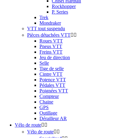
Chisel Hardtail
Rockhopper
P. Series
Trek
Mondraker
VTT tout suspendu
Pièces détachées VTT


Roues VTT
Pneus VTT
Freins VTT
Jeu de direction
Selle
Tige de selle
Cintre VTT
Potence VTT
Pédales VTT
Poignées VTT
Compteur
Chaine
GPS
Outillage
Dérailleur AR
Vélo de route


Vélo de route

