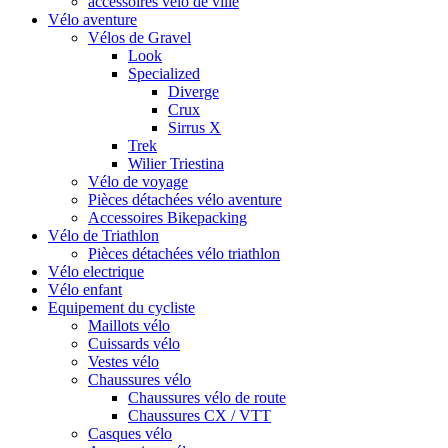
accessoires vélo de ville
Vélo aventure
Vélos de Gravel
Look
Specialized
Diverge
Crux
Sirrus X
Trek
Wilier Triestina
Vélo de voyage
Pièces détachées vélo aventure
Accessoires Bikepacking
Vélo de Triathlon
Pièces détachées vélo triathlon
Vélo electrique
Vélo enfant
Equipement du cycliste
Maillots vélo
Cuissards vélo
Vestes vélo
Chaussures vélo
Chaussures vélo de route
Chaussures CX / VTT
Casques vélo