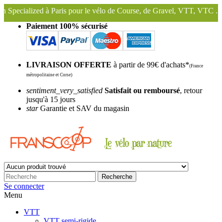
aris pour le vélo de Course, de Gravel, VTT, VTC ...
Nous conservon
Paiement 100% sécurisé
LIVRAISON OFFERTE
à partir de 99€ d'achats*
(France
métropolitaine et Corse)
sentiment_very_satisfied
Satisfait ou remboursé
, retour
jusqu'à 15 jours
star
Garantie et SAV du magasin
Recherche
Se connecter
Menu
VTT
VTT semi-rigide