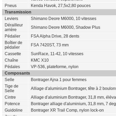
Pneus
Kenda Havok, 27,5x2,80 pouces
Transmission
Leviers
Shimano Deore M6000, 10 vitesses
Dérailleur
Shimano Deore M6000, Shadow Plus
arrière
Pédalier
FSA Alpha Drive, 28 dents
Boîtier de
FSA 7420ST, 73 mm
pédalier
Cassette
SunRace, 11-42, 10 vitesses
Chaîne
KMC X10
Pédales
VP-536, plateforme, nylon
Composants
Selle
Bontrager Ajna 1 pour femmes
Tige de
Alliage d'aluminium Bontrager, tête à 2 boul
Selle
Cintre
Alliage d'aluminium Bontrager, 31,8 mm, élé
Potence
Bontrager alliage d'aluminium, 31,8 mm, 7 de
Guidoline
Bontrager XR Trail Comp, nylon lock-on