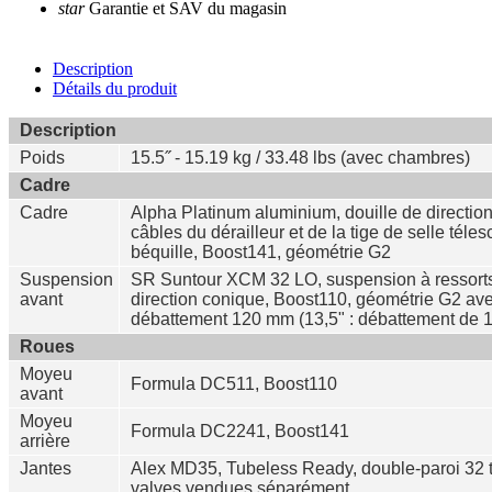
star
Garantie et SAV du magasin
Description
Détails du produit
Description
Poids
15.5˝ - 15.19 kg / 33.48 lbs (avec chambres)
Cadre
Cadre
Alpha Platinum aluminium, douille de directi
câbles du dérailleur et de la tige de selle téle
béquille, Boost141, géométrie G2
Suspension
SR Suntour XCM 32 LO, suspension à ressorts, 
avant
direction conique, Boost110, géométrie G2 ave
débattement 120 mm (13,5" : débattement de
Roues
Moyeu
Formula DC511, Boost110
avant
Moyeu
Formula DC2241, Boost141
arrière
Jantes
Alex MD35, Tubeless Ready, double-paroi 32 tr
valves vendues séparément