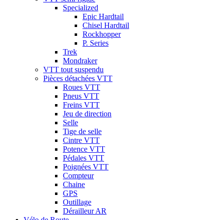
Specialized
Epic Hardtail
Chisel Hardtail
Rockhopper
P. Series
Trek
Mondraker
VTT tout suspendu
Pièces détachées VTT
Roues VTT
Pneus VTT
Freins VTT
Jeu de direction
Selle
Tige de selle
Cintre VTT
Potence VTT
Pédales VTT
Poignées VTT
Compteur
Chaine
GPS
Outillage
Dérailleur AR
Vélo de Route