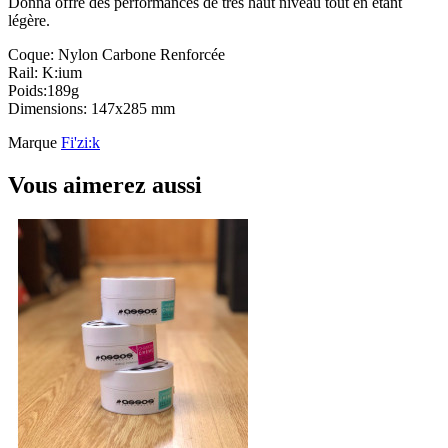
Donna offre des performances de très haut niveau tout en étant
légère.
Coque: Nylon Carbone Renforcée
Rail: K:ium
Poids:189g
Dimensions: 147x285 mm
Marque
Fi'zi:k
Vous aimerez aussi