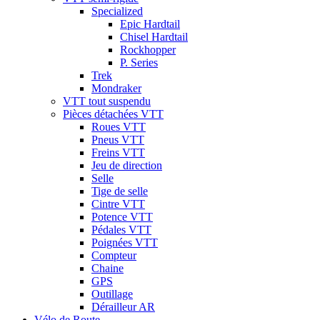
Specialized
Epic Hardtail
Chisel Hardtail
Rockhopper
P. Series
Trek
Mondraker
VTT tout suspendu
Pièces détachées VTT
Roues VTT
Pneus VTT
Freins VTT
Jeu de direction
Selle
Tige de selle
Cintre VTT
Potence VTT
Pédales VTT
Poignées VTT
Compteur
Chaine
GPS
Outillage
Dérailleur AR
Vélo de Route