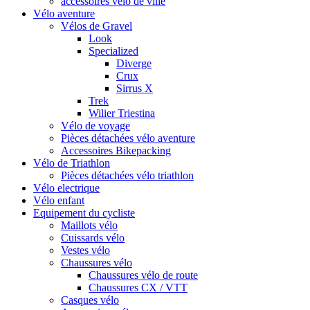
accessoires vélo de ville
Vélo aventure
Vélos de Gravel
Look
Specialized
Diverge
Crux
Sirrus X
Trek
Wilier Triestina
Vélo de voyage
Pièces détachées vélo aventure
Accessoires Bikepacking
Vélo de Triathlon
Pièces détachées vélo triathlon
Vélo electrique
Vélo enfant
Equipement du cycliste
Maillots vélo
Cuissards vélo
Vestes vélo
Chaussures vélo
Chaussures vélo de route
Chaussures CX / VTT
Casques vélo