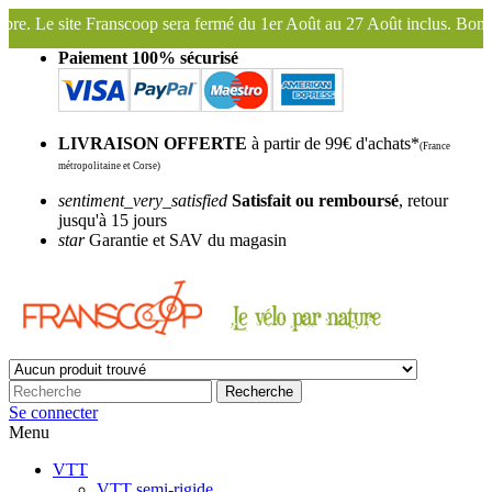
ermé du 1er Août au 27 Août inclus. Bonnes vacances !
Franscoop, le
Paiement 100% sécurisé
LIVRAISON OFFERTE
à partir de 99€ d'achats*
(France
métropolitaine et Corse)
sentiment_very_satisfied
Satisfait ou remboursé
, retour
jusqu'à 15 jours
star
Garantie et SAV du magasin
Recherche
Se connecter
Menu
VTT
VTT semi-rigide