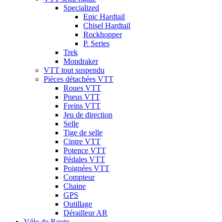
Specialized
Epic Hardtail
Chisel Hardtail
Rockhopper
P. Series
Trek
Mondraker
VTT tout suspendu
Pièces détachées VTT
Roues VTT
Pneus VTT
Freins VTT
Jeu de direction
Selle
Tige de selle
Cintre VTT
Potence VTT
Pédales VTT
Poignées VTT
Compteur
Chaine
GPS
Outillage
Dérailleur AR
Vélo de Route