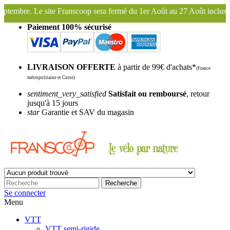
era fermé du 1er Août au 27 Août inclus. Bonnes vacances !
Franscoo
Paiement 100% sécurisé
LIVRAISON OFFERTE
à partir de 99€ d'achats*
(France
métropolitaine et Corse)
sentiment_very_satisfied
Satisfait ou remboursé
, retour
jusqu'à 15 jours
star
Garantie et SAV du magasin
Recherche
Se connecter
Menu
VTT
VTT semi-rigide