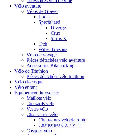
accessoires vélo de ville
Vélo aventure
Vélos de Gravel
Look
Specialized
Diverge
Crux
Sirrus X
Trek
Wilier Triestina
Vélo de voyage
Pièces détachées vélo aventure
Accessoires Bikepacking
Vélo de Triathlon
Pièces détachées vélo triathlon
Vélo electrique
Vélo enfant
Equipement du cycliste
Maillots vélo
Cuissards vélo
Vestes vélo
Chaussures vélo
Chaussures vélo de route
Chaussures CX / VTT
Casques vélo