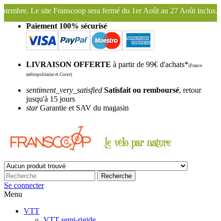
a fermé du 1er Août au 27 Août inclus. Bonnes vacances !
Franscoop,
Paiement 100% sécurisé
LIVRAISON OFFERTE
à partir de 99€ d'achats*
(France
métropolitaine et Corse)
sentiment_very_satisfied
Satisfait ou remboursé
, retour
jusqu'à 15 jours
star
Garantie et SAV du magasin
Recherche
Se connecter
Menu
VTT
VTT semi-rigide