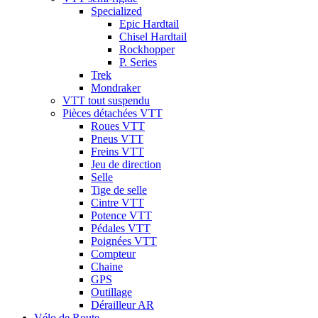
Specialized
Epic Hardtail
Chisel Hardtail
Rockhopper
P. Series
Trek
Mondraker
VTT tout suspendu
Pièces détachées VTT
Roues VTT
Pneus VTT
Freins VTT
Jeu de direction
Selle
Tige de selle
Cintre VTT
Potence VTT
Pédales VTT
Poignées VTT
Compteur
Chaine
GPS
Outillage
Dérailleur AR
Vélo de Route