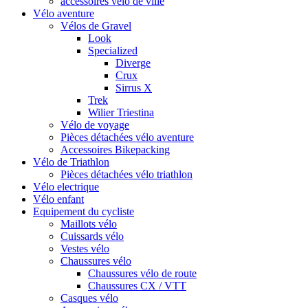
accessoires vélo de ville
Vélo aventure
Vélos de Gravel
Look
Specialized
Diverge
Crux
Sirrus X
Trek
Wilier Triestina
Vélo de voyage
Pièces détachées vélo aventure
Accessoires Bikepacking
Vélo de Triathlon
Pièces détachées vélo triathlon
Vélo electrique
Vélo enfant
Equipement du cycliste
Maillots vélo
Cuissards vélo
Vestes vélo
Chaussures vélo
Chaussures vélo de route
Chaussures CX / VTT
Casques vélo