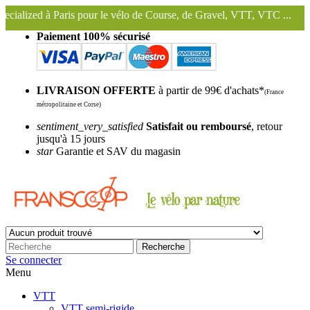
s pour le vélo de Course, de Gravel, VTT, VTC ...
Nous conservons et
Paiement 100% sécurisé
LIVRAISON OFFERTE
à partir de 99€ d'achats*
(France
métropolitaine et Corse)
sentiment_very_satisfied
Satisfait ou remboursé
, retour
jusqu'à 15 jours
star
Garantie et SAV du magasin
Recherche
Se connecter
Menu
VTT
VTT semi-rigide