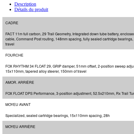
Description
Détails du produit
CADRE
FACT 11m full carbon, 29 Trail Geometry, Integrated down tube battery, enclosed
cable, Command Post routing, 148mm spacing, fully sealed cartridge bearings
travel
FOURCHE
FOX RHYTHM 34 FLOAT 29, GRIP damper, 51mm offset, 2-position sweep adjus
15x110mm, tapered alloy steerer, 150mm of travel
AMOR. ARRIÈRE
FOX FLOAT DPS Performance, 3-position adjustment, 52.5x210mm, Rx Trail Tu
MOYEU AVANT
Specialized, sealed cartridge bearings, 15x110mm spacing, 28h
MOYEU ARRIÈRE