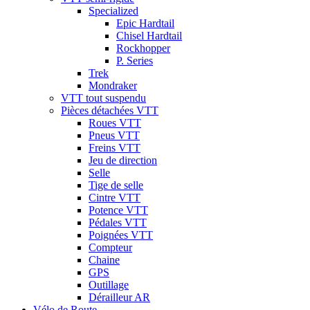
Specialized
Epic Hardtail
Chisel Hardtail
Rockhopper
P. Series
Trek
Mondraker
VTT tout suspendu
Pièces détachées VTT
Roues VTT
Pneus VTT
Freins VTT
Jeu de direction
Selle
Tige de selle
Cintre VTT
Potence VTT
Pédales VTT
Poignées VTT
Compteur
Chaine
GPS
Outillage
Dérailleur AR
Vélo de Route