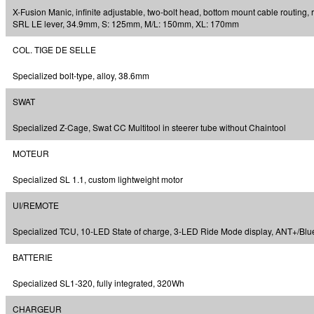
X-Fusion Manic, infinite adjustable, two-bolt head, bottom mount cable routing,
SRL LE lever, 34.9mm, S: 125mm, M/L: 150mm, XL: 170mm
COL. TIGE DE SELLE
Specialized bolt-type, alloy, 38.6mm
SWAT
Specialized Z-Cage, Swat CC Multitool in steerer tube without Chaintool
MOTEUR
Specialized SL 1.1, custom lightweight motor
UI/REMOTE
Specialized TCU, 10-LED State of charge, 3-LED Ride Mode display, ANT+/Blu
BATTERIE
Specialized SL1-320, fully integrated, 320Wh
CHARGEUR