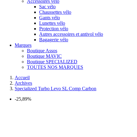
Accessoires vélo
Sac vélo
Chaussettes vélo
Gants vélo
Lunettes vélo
Protection vélo
Autres accessoires et antivol vélo
Bagagerie vélo
Marques
Boutique Assos
Boutique MAVIC
Boutique SPECIALIZED
TOUTES NOS MARQUES
Accueil
Archives
Specialized Turbo Levo SL Comp Carbon
-25,89%