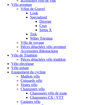
accessoires vélo de ville
Vélo aventure
Vélos de Gravel
Look
Specialized
Diverge
Crux
Sirrus X
Trek
Wilier Triestina
Vélo de voyage
Pièces détachées vélo aventure
Accessoires Bikepacking
Vélo de Triathlon
Pièces détachées vélo triathlon
Vélo electrique
Vélo enfant
Equipement du cycliste
Maillots vélo
Cuissards vélo
Vestes vélo
Chaussures vélo
Chaussures vélo de route
Chaussures CX / VTT
Casques vélo