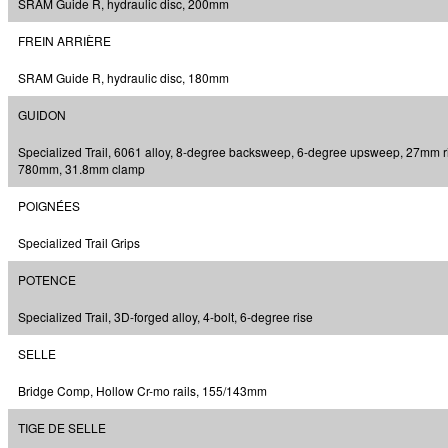
SRAM Guide R, hydraulic disc, 200mm
FREIN ARRIÈRE
SRAM Guide R, hydraulic disc, 180mm
GUIDON
Specialized Trail, 6061 alloy, 8-degree backsweep, 6-degree upsweep, 27mm r
780mm, 31.8mm clamp
POIGNÉES
Specialized Trail Grips
POTENCE
Specialized Trail, 3D-forged alloy, 4-bolt, 6-degree rise
SELLE
Bridge Comp, Hollow Cr-mo rails, 155/143mm
TIGE DE SELLE