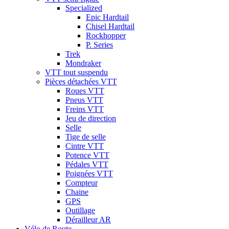
Specialized
Epic Hardtail
Chisel Hardtail
Rockhopper
P. Series
Trek
Mondraker
VTT tout suspendu
Pièces détachées VTT
Roues VTT
Pneus VTT
Freins VTT
Jeu de direction
Selle
Tige de selle
Cintre VTT
Potence VTT
Pédales VTT
Poignées VTT
Compteur
Chaine
GPS
Outillage
Dérailleur AR
Vélo de Route