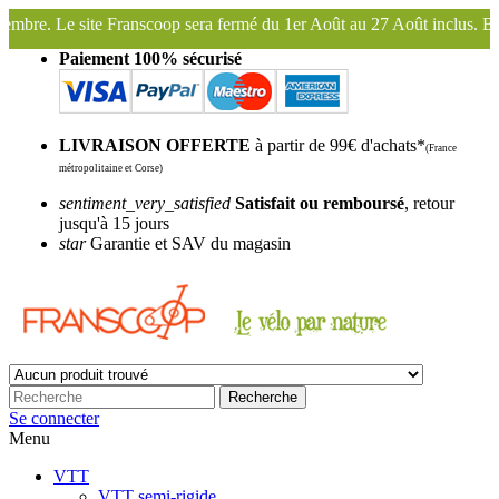
ra fermé du 1er Août au 27 Août inclus. Bonnes vacances !
Franscoop
Paiement 100% sécurisé
LIVRAISON OFFERTE
à partir de 99€ d'achats*
(France
métropolitaine et Corse)
sentiment_very_satisfied
Satisfait ou remboursé
, retour
jusqu'à 15 jours
star
Garantie et SAV du magasin
Recherche
Se connecter
Menu
VTT
VTT semi-rigide