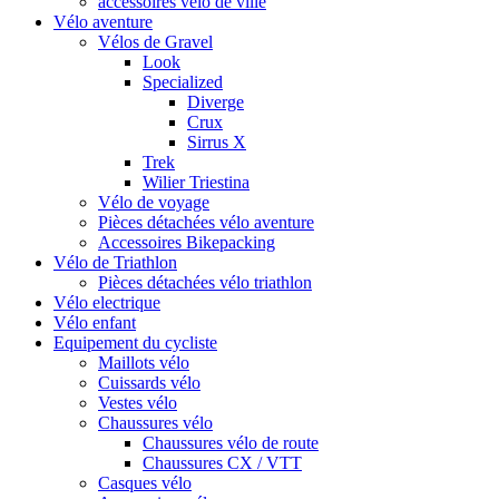
accessoires vélo de ville
Vélo aventure
Vélos de Gravel
Look
Specialized
Diverge
Crux
Sirrus X
Trek
Wilier Triestina
Vélo de voyage
Pièces détachées vélo aventure
Accessoires Bikepacking
Vélo de Triathlon
Pièces détachées vélo triathlon
Vélo electrique
Vélo enfant
Equipement du cycliste
Maillots vélo
Cuissards vélo
Vestes vélo
Chaussures vélo
Chaussures vélo de route
Chaussures CX / VTT
Casques vélo