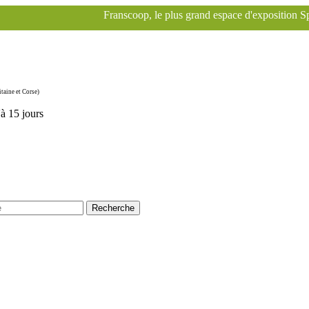
Franscoop, le plus grand espace d'exposition Specialized à Paris pour
taine et Corse)
'à 15 jours
Recherche