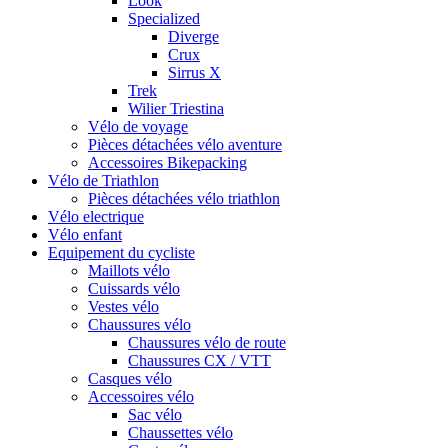
Look
Specialized
Diverge
Crux
Sirrus X
Trek
Wilier Triestina
Vélo de voyage
Pièces détachées vélo aventure
Accessoires Bikepacking
Vélo de Triathlon
Pièces détachées vélo triathlon
Vélo electrique
Vélo enfant
Equipement du cycliste
Maillots vélo
Cuissards vélo
Vestes vélo
Chaussures vélo
Chaussures vélo de route
Chaussures CX / VTT
Casques vélo
Accessoires vélo
Sac vélo
Chaussettes vélo