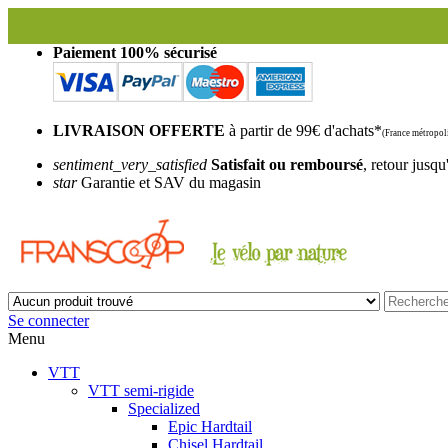
Paiement 100% sécurisé
LIVRAISON OFFERTE
à partir de 99€ d'achats*
(France métropoli
sentiment_very_satisfied
Satisfait ou remboursé
, retour jusqu
star
Garantie et SAV du magasin
Se connecter
Menu
VTT
VTT semi-rigide
Specialized
Epic Hardtail
Chisel Hardtail