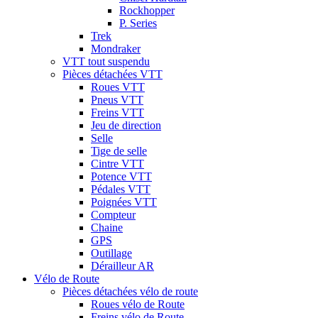
Rockhopper
P. Series
Trek
Mondraker
VTT tout suspendu
Pièces détachées VTT
Roues VTT
Pneus VTT
Freins VTT
Jeu de direction
Selle
Tige de selle
Cintre VTT
Potence VTT
Pédales VTT
Poignées VTT
Compteur
Chaine
GPS
Outillage
Dérailleur AR
Vélo de Route
Pièces détachées vélo de route
Roues vélo de Route
Freins vélo de Route