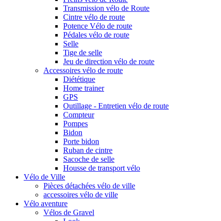
Transmission vélo de Route
Cintre vélo de route
Potence Vélo de route
Pédales vélo de route
Selle
Tige de selle
Jeu de direction vélo de route
Accessoires vélo de route
Diététique
Home trainer
GPS
Outillage - Entretien vélo de route
Compteur
Pompes
Bidon
Porte bidon
Ruban de cintre
Sacoche de selle
Housse de transport vélo
Vélo de Ville
Pièces détachées vélo de ville
accessoires vélo de ville
Vélo aventure
Vélos de Gravel