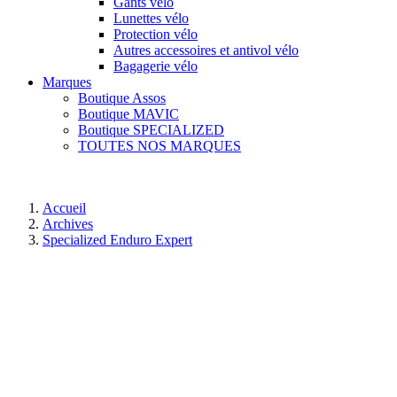
Gants vélo
Lunettes vélo
Protection vélo
Autres accessoires et antivol vélo
Bagagerie vélo
Marques
Boutique Assos
Boutique MAVIC
Boutique SPECIALIZED
TOUTES NOS MARQUES
Accueil
Archives
Specialized Enduro Expert