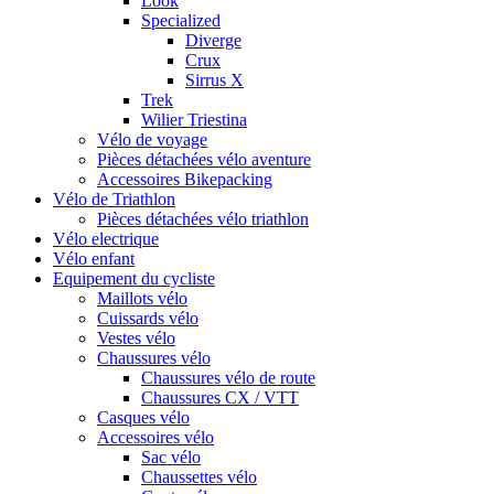
Look
Specialized
Diverge
Crux
Sirrus X
Trek
Wilier Triestina
Vélo de voyage
Pièces détachées vélo aventure
Accessoires Bikepacking
Vélo de Triathlon
Pièces détachées vélo triathlon
Vélo electrique
Vélo enfant
Equipement du cycliste
Maillots vélo
Cuissards vélo
Vestes vélo
Chaussures vélo
Chaussures vélo de route
Chaussures CX / VTT
Casques vélo
Accessoires vélo
Sac vélo
Chaussettes vélo