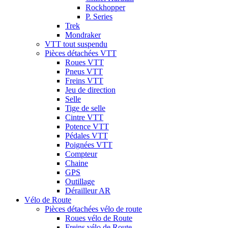
Rockhopper
P. Series
Trek
Mondraker
VTT tout suspendu
Pièces détachées VTT
Roues VTT
Pneus VTT
Freins VTT
Jeu de direction
Selle
Tige de selle
Cintre VTT
Potence VTT
Pédales VTT
Poignées VTT
Compteur
Chaine
GPS
Outillage
Dérailleur AR
Vélo de Route
Pièces détachées vélo de route
Roues vélo de Route
Freins vélo de Route