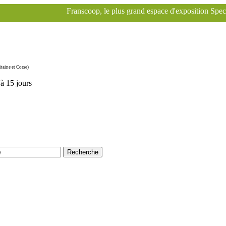
Franscoop, le plus grand espace d'exposition Specialized à Paris 
taine et Corse)
'à 15 jours
Recherche