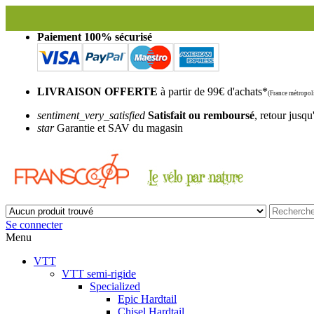
Paiement 100% sécurisé
LIVRAISON OFFERTE
à partir de 99€ d'achats*
(France métropoli
sentiment_very_satisfied
Satisfait ou remboursé
, retour jusqu
star
Garantie et SAV du magasin
Se connecter
Menu
VTT
VTT semi-rigide
Specialized
Epic Hardtail
Chisel Hardtail