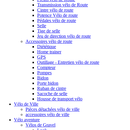
Transmission vélo de Route
Cintre vélo de route
Potence Vélo de route
Pédales vélo de route
Selle
Tige de selle
Jeu de direction vélo de route
Accessoires vélo de route
Diététique
Home trainer
GPS
Outillage - Entretien vélo de route
Compteur
Pompes
Bidon
Porte bidon
Ruban de cintre
Sacoche de selle
Housse de transport vélo
Vélo de Ville
Pièces détachées vélo de ville
accessoires vélo de ville
Vélo aventure
Vélos de Gravel