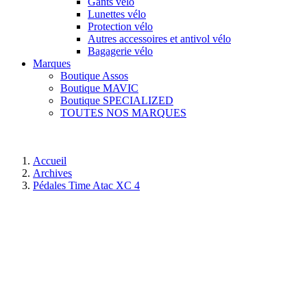
Gants vélo
Lunettes vélo
Protection vélo
Autres accessoires et antivol vélo
Bagagerie vélo
Marques
Boutique Assos
Boutique MAVIC
Boutique SPECIALIZED
TOUTES NOS MARQUES
Accueil
Archives
Pédales Time Atac XC 4