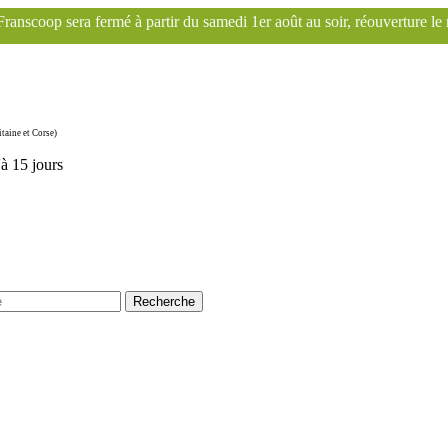
u samedi 1er août au soir, réouverture le mardi 1er septembre. Le site
taine et Corse)
'à 15 jours
Recherche