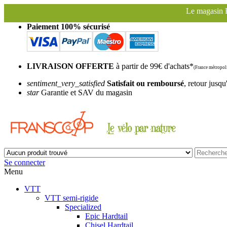
Le magasin Franscoop sera fermé à partir d
Paiement 100% sécurisé
LIVRAISON OFFERTE
à partir de 99€ d'achats*
(France métropoli
sentiment_very_satisfied
Satisfait ou remboursé
, retour jusqu
star
Garantie et SAV du magasin
Se connecter
Menu
VTT
VTT semi-rigide
Specialized
Epic Hardtail
Chisel Hardtail