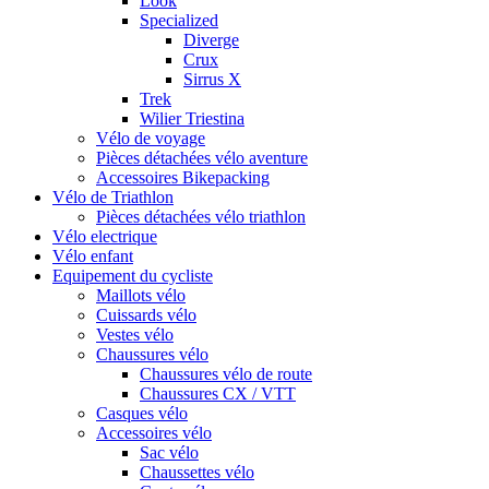
Look
Specialized
Diverge
Crux
Sirrus X
Trek
Wilier Triestina
Vélo de voyage
Pièces détachées vélo aventure
Accessoires Bikepacking
Vélo de Triathlon
Pièces détachées vélo triathlon
Vélo electrique
Vélo enfant
Equipement du cycliste
Maillots vélo
Cuissards vélo
Vestes vélo
Chaussures vélo
Chaussures vélo de route
Chaussures CX / VTT
Casques vélo
Accessoires vélo
Sac vélo
Chaussettes vélo