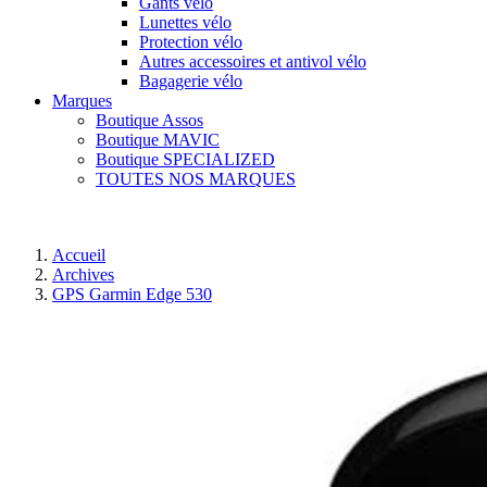
Gants vélo
Lunettes vélo
Protection vélo
Autres accessoires et antivol vélo
Bagagerie vélo
Marques
Boutique Assos
Boutique MAVIC
Boutique SPECIALIZED
TOUTES NOS MARQUES
Accueil
Archives
GPS Garmin Edge 530