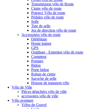
Transmission vélo de Route
Cintre vélo de route
Potence Vélo de route
Pédales vélo de route
Selle
Tige de selle
Jeu de direction vélo de route
Accessoires vélo de route
Diététique
Home trainer
GPS
Outillage - Entretien vélo de route
Compteur
Pompes
Bidon
Porte bidon
Ruban de cintre
Sacoche de selle
Housse de transport vélo
Vélo de Ville
Pièces détachées vélo de ville
accessoires vélo de ville
Vélo aventure
Vélos de Gravel