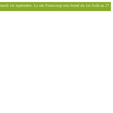
 Franscoop sera fermé du 1er Août au 27 Août inclus. Bonnes vacances !