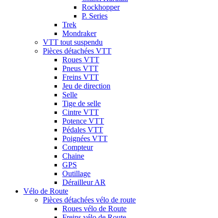
Rockhopper
P. Series
Trek
Mondraker
VTT tout suspendu
Pièces détachées VTT
Roues VTT
Pneus VTT
Freins VTT
Jeu de direction
Selle
Tige de selle
Cintre VTT
Potence VTT
Pédales VTT
Poignées VTT
Compteur
Chaine
GPS
Outillage
Dérailleur AR
Vélo de Route
Pièces détachées vélo de route
Roues vélo de Route
Freins vélo de Route