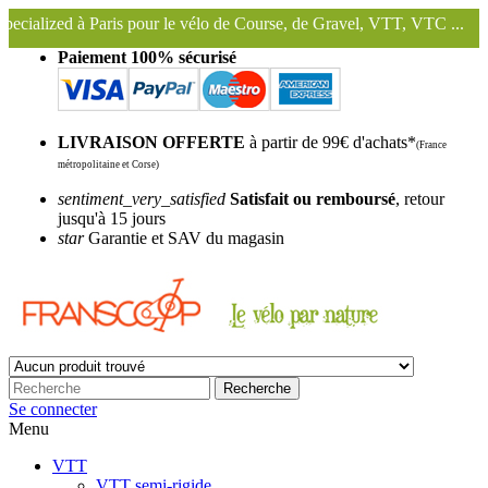
 pour le vélo de Course, de Gravel, VTT, VTC ...
Nous conservons et
Paiement 100% sécurisé
LIVRAISON OFFERTE
à partir de 99€ d'achats*
(France
métropolitaine et Corse)
sentiment_very_satisfied
Satisfait ou remboursé
, retour
jusqu'à 15 jours
star
Garantie et SAV du magasin
Recherche
Se connecter
Menu
VTT
VTT semi-rigide