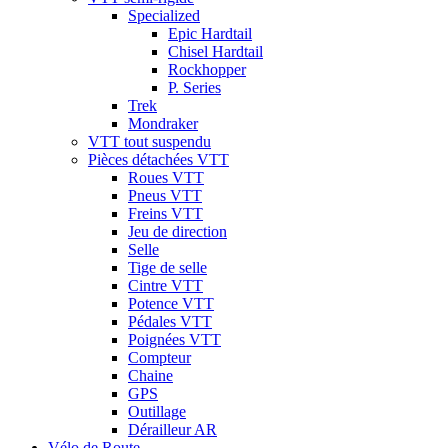
Specialized
Epic Hardtail
Chisel Hardtail
Rockhopper
P. Series
Trek
Mondraker
VTT tout suspendu
Pièces détachées VTT
Roues VTT
Pneus VTT
Freins VTT
Jeu de direction
Selle
Tige de selle
Cintre VTT
Potence VTT
Pédales VTT
Poignées VTT
Compteur
Chaine
GPS
Outillage
Dérailleur AR
Vélo de Route