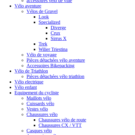
accessoires vélo de ville
Vélo aventure
Vélos de Gravel
Look
Specialized
Diverge
Crux
Sirrus X
Trek
Wilier Triestina
Vélo de voyage
Pièces détachées vélo aventure
Accessoires Bikepacking
Vélo de Triathlon
Pièces détachées vélo triathlon
Vélo electrique
Vélo enfant
Equipement du cycliste
Maillots vélo
Cuissards vélo
Vestes vélo
Chaussures vélo
Chaussures vélo de route
Chaussures CX / VTT
Casques vélo