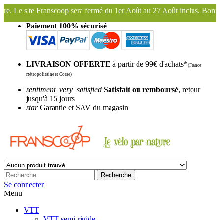
rmé du 1er Août au 27 Août inclus. Bonnes vacances !
Franscoop, le 
Paiement 100% sécurisé
LIVRAISON OFFERTE
à partir de 99€ d'achats*
(France
métropolitaine et Corse)
sentiment_very_satisfied
Satisfait ou remboursé
, retour
jusqu'à 15 jours
star
Garantie et SAV du magasin
Recherche
Se connecter
Menu
VTT
VTT semi-rigide