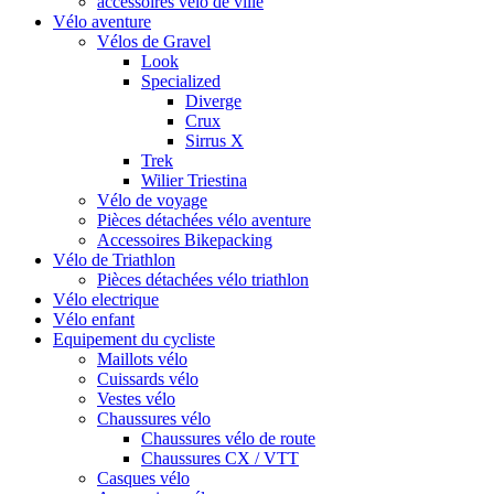
accessoires vélo de ville
Vélo aventure
Vélos de Gravel
Look
Specialized
Diverge
Crux
Sirrus X
Trek
Wilier Triestina
Vélo de voyage
Pièces détachées vélo aventure
Accessoires Bikepacking
Vélo de Triathlon
Pièces détachées vélo triathlon
Vélo electrique
Vélo enfant
Equipement du cycliste
Maillots vélo
Cuissards vélo
Vestes vélo
Chaussures vélo
Chaussures vélo de route
Chaussures CX / VTT
Casques vélo