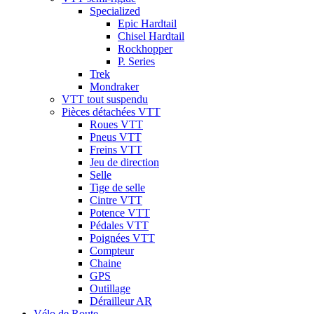
Specialized
Epic Hardtail
Chisel Hardtail
Rockhopper
P. Series
Trek
Mondraker
VTT tout suspendu
Pièces détachées VTT
Roues VTT
Pneus VTT
Freins VTT
Jeu de direction
Selle
Tige de selle
Cintre VTT
Potence VTT
Pédales VTT
Poignées VTT
Compteur
Chaine
GPS
Outillage
Dérailleur AR
Vélo de Route