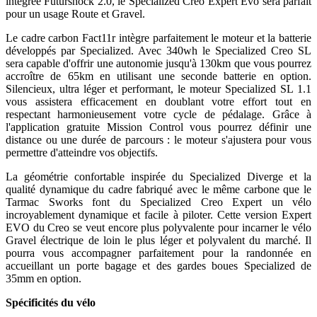
intégrée Futurshock 2.0, le Specialized Creo Expert Evo sera parfait
pour un usage Route et Gravel.
Le cadre carbon Fact11r intègre parfaitement le moteur et la batterie
développés par Specialized. Avec 340wh le Specialized Creo SL
sera capable d'offrir une autonomie jusqu'à 130km que vous pourrez
accroître de 65km en utilisant une seconde batterie en option.
Silencieux, ultra léger et performant, le moteur Specialized SL 1.1
vous assistera efficacement en doublant votre effort tout en
respectant harmonieusement votre cycle de pédalage. Grâce à
l'application gratuite Mission Control vous pourrez définir une
distance ou une durée de parcours : le moteur s'ajustera pour vous
permettre d'atteindre vos objectifs.
La géométrie confortable inspirée du Specialized Diverge et la
qualité dynamique du cadre fabriqué avec le même carbone que le
Tarmac Sworks font du Specialized Creo Expert un vélo
incroyablement dynamique et facile à piloter. Cette version Expert
EVO du Creo se veut encore plus polyvalente pour incarner le vélo
Gravel électrique de loin le plus léger et polyvalent du marché. Il
pourra vous accompagner parfaitement pour la randonnée en
accueillant un porte bagage et des gardes boues Specialized de
35mm en option.
Spécificités du vélo