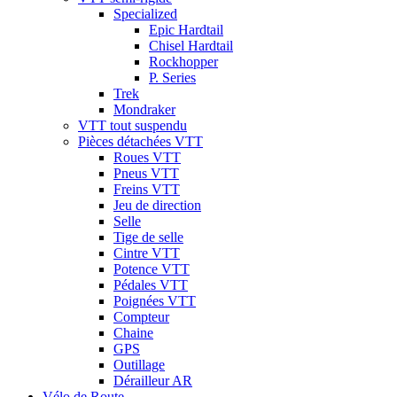
Specialized
Epic Hardtail
Chisel Hardtail
Rockhopper
P. Series
Trek
Mondraker
VTT tout suspendu
Pièces détachées VTT
Roues VTT
Pneus VTT
Freins VTT
Jeu de direction
Selle
Tige de selle
Cintre VTT
Potence VTT
Pédales VTT
Poignées VTT
Compteur
Chaine
GPS
Outillage
Dérailleur AR
Vélo de Route