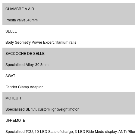
CHAMBRE À AIR
Presta valve, 48mm
SELLE
Body Geometry Power Expert, titanium rails
SACCOCHE DE SELLE
Specialized Alloy, 30.8mm
SWAT
Fender Clamp Adaptor
MOTEUR
Specialized SL 1.1, custom lightweight motor
UI/REMOTE
Specialized TCU, 10-LED State of charge, 3-LED Ride Mode display, ANT+/Blu