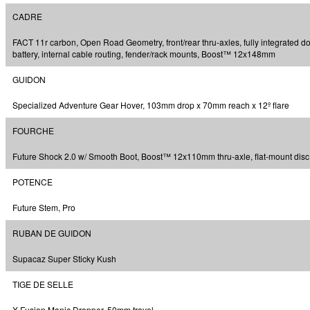
CADRE
FACT 11r carbon, Open Road Geometry, front/rear thru-axles, fully integrated d
battery, internal cable routing, fender/rack mounts, Boost™ 12x148mm
GUIDON
Specialized Adventure Gear Hover, 103mm drop x 70mm reach x 12º flare
FOURCHE
Future Shock 2.0 w/ Smooth Boot, Boost™ 12x110mm thru-axle, flat-mount disc
POTENCE
Future Stem, Pro
RUBAN DE GUIDON
Supacaz Super Sticky Kush
TIGE DE SELLE
X-Fusion Manic Dropper, 50mm travel