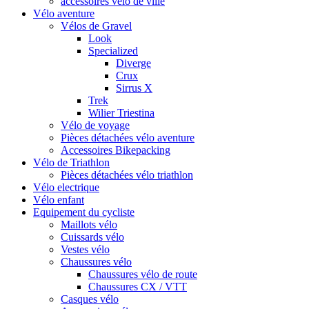
accessoires vélo de ville
Vélo aventure
Vélos de Gravel
Look
Specialized
Diverge
Crux
Sirrus X
Trek
Wilier Triestina
Vélo de voyage
Pièces détachées vélo aventure
Accessoires Bikepacking
Vélo de Triathlon
Pièces détachées vélo triathlon
Vélo electrique
Vélo enfant
Equipement du cycliste
Maillots vélo
Cuissards vélo
Vestes vélo
Chaussures vélo
Chaussures vélo de route
Chaussures CX / VTT
Casques vélo