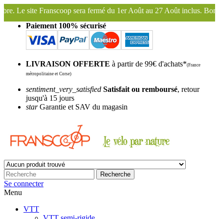
 fermé du 1er Août au 27 Août inclus. Bonnes vacances !
Franscoop, 
Paiement 100% sécurisé
LIVRAISON OFFERTE
à partir de 99€ d'achats*
(France
métropolitaine et Corse)
sentiment_very_satisfied
Satisfait ou remboursé
, retour
jusqu'à 15 jours
star
Garantie et SAV du magasin
Recherche
Se connecter
Menu
VTT
VTT semi-rigide