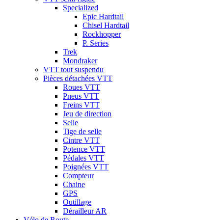
Specialized
Epic Hardtail
Chisel Hardtail
Rockhopper
P. Series
Trek
Mondraker
VTT tout suspendu
Pièces détachées VTT
Roues VTT
Pneus VTT
Freins VTT
Jeu de direction
Selle
Tige de selle
Cintre VTT
Potence VTT
Pédales VTT
Poignées VTT
Compteur
Chaine
GPS
Outillage
Dérailleur AR
Vélo de Route