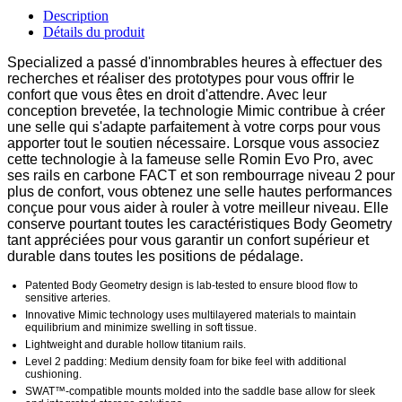
Description
Détails du produit
Specialized a passé d'innombrables heures à effectuer des
recherches et réaliser des prototypes pour vous offrir le
confort que vous êtes en droit d'attendre. Avec leur
conception brevetée, la technologie Mimic contribue à créer
une selle qui s'adapte parfaitement à votre corps pour vous
apporter tout le soutien nécessaire. Lorsque vous associez
cette technologie à la fameuse selle Romin Evo Pro, avec
ses rails en carbone FACT et son rembourrage niveau 2 pour
plus de confort, vous obtenez une selle hautes performances
conçue pour vous aider à rouler à votre meilleur niveau. Elle
conserve pourtant toutes les caractéristiques Body Geometry
tant appréciées pour vous garantir un confort supérieur et
durable dans toutes les positions de pédalage.
Patented Body Geometry design is lab-tested to ensure blood flow to
sensitive arteries.
Innovative Mimic technology uses multilayered materials to maintain
equilibrium and minimize swelling in soft tissue.
Lightweight and durable hollow titanium rails.
Level 2 padding: Medium density foam for bike feel with additional
cushioning.
SWAT™-compatible mounts molded into the saddle base allow for sleek