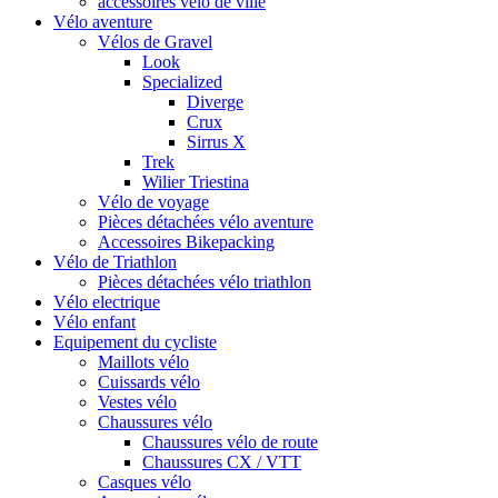
accessoires vélo de ville
Vélo aventure
Vélos de Gravel
Look
Specialized
Diverge
Crux
Sirrus X
Trek
Wilier Triestina
Vélo de voyage
Pièces détachées vélo aventure
Accessoires Bikepacking
Vélo de Triathlon
Pièces détachées vélo triathlon
Vélo electrique
Vélo enfant
Equipement du cycliste
Maillots vélo
Cuissards vélo
Vestes vélo
Chaussures vélo
Chaussures vélo de route
Chaussures CX / VTT
Casques vélo