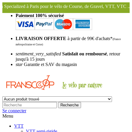
s pour le vélo de Course, de Gravel, VTT, VTC ...
Nous conservons e
Paiement 100% sécurisé
LIVRAISON OFFERTE
à partir de 99€ d'achats*
(France
métropolitaine et Corse)
sentiment_very_satisfied
Satisfait ou remboursé
, retour
jusqu'à 15 jours
star
Garantie et SAV du magasin
Recherche
Se connecter
Menu
VTT
VTT semi-rigide