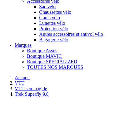
Accessoires vélo
Sac vélo
Chaussettes vélo
Gants vélo
Lunettes vélo
Protection vélo
Autres accessoires et antivol vélo
Bagagerie vélo
Marques
Boutique Assos
Boutique MAVIC
Boutique SPECIALIZED
TOUTES NOS MARQUES
Accueil
VTT
VTT semi-rigide
Trek Superfly 9.8