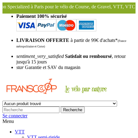
aris pour le vélo de Course, de Gravel, VTT, VTC ...
Nous conservon
Paiement 100% sécurisé
LIVRAISON OFFERTE
à partir de 99€ d'achats*
(France
métropolitaine et Corse)
sentiment_very_satisfied
Satisfait ou remboursé
, retour
jusqu'à 15 jours
star
Garantie et SAV du magasin
Recherche
Se connecter
Menu
VTT
VTT semi-rigide