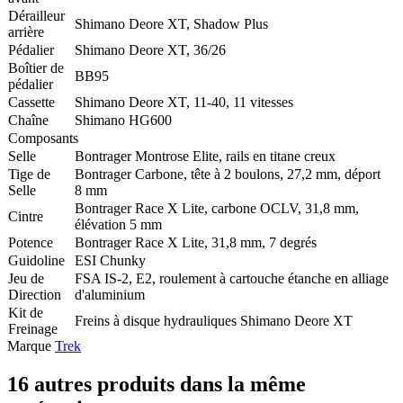
Dérailleur
Shimano Deore XT, Shadow Plus
arrière
Pédalier
Shimano Deore XT, 36/26
Boîtier de
BB95
pédalier
Cassette
Shimano Deore XT, 11-40, 11 vitesses
Chaîne
Shimano HG600
Composants
Selle
Bontrager Montrose Elite, rails en titane creux
Tige de
Bontrager Carbone, tête à 2 boulons, 27,2 mm, déport
Selle
8 mm
Bontrager Race X Lite, carbone OCLV, 31,8 mm,
Cintre
élévation 5 mm
Potence
Bontrager Race X Lite, 31,8 mm, 7 degrés
Guidoline
ESI Chunky
Jeu de
FSA IS-2, E2, roulement à cartouche étanche en alliage
Direction
d'aluminium
Kit de
Freins à disque hydrauliques Shimano Deore XT
Freinage
Marque
Trek
16 autres produits dans la même