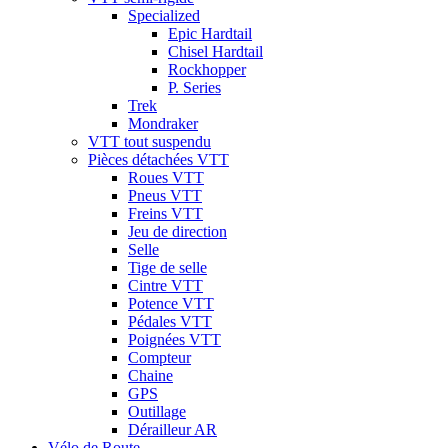
Specialized
Epic Hardtail
Chisel Hardtail
Rockhopper
P. Series
Trek
Mondraker
VTT tout suspendu
Pièces détachées VTT
Roues VTT
Pneus VTT
Freins VTT
Jeu de direction
Selle
Tige de selle
Cintre VTT
Potence VTT
Pédales VTT
Poignées VTT
Compteur
Chaine
GPS
Outillage
Dérailleur AR
Vélo de Route