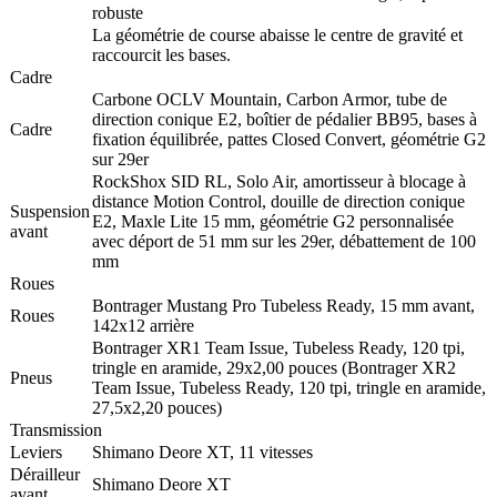
robuste
La géométrie de course abaisse le centre de gravité et
raccourcit les bases.
Cadre
Carbone OCLV Mountain, Carbon Armor, tube de
direction conique E2, boîtier de pédalier BB95, bases à
Cadre
fixation équilibrée, pattes Closed Convert, géométrie G2
sur 29er
RockShox SID RL, Solo Air, amortisseur à blocage à
distance Motion Control, douille de direction conique
Suspension
E2, Maxle Lite 15 mm, géométrie G2 personnalisée
avant
avec déport de 51 mm sur les 29er, débattement de 100
mm
Roues
Bontrager Mustang Pro Tubeless Ready, 15 mm avant,
Roues
142x12 arrière
Bontrager XR1 Team Issue, Tubeless Ready, 120 tpi,
tringle en aramide, 29x2,00 pouces (Bontrager XR2
Pneus
Team Issue, Tubeless Ready, 120 tpi, tringle en aramide,
27,5x2,20 pouces)
Transmission
Leviers
Shimano Deore XT, 11 vitesses
Dérailleur
Shimano Deore XT
avant