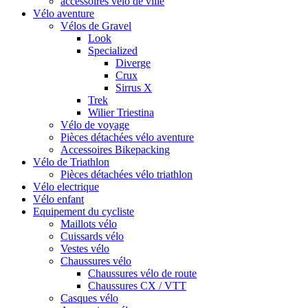
accessoires vélo de ville
Vélo aventure
Vélos de Gravel
Look
Specialized
Diverge
Crux
Sirrus X
Trek
Wilier Triestina
Vélo de voyage
Pièces détachées vélo aventure
Accessoires Bikepacking
Vélo de Triathlon
Pièces détachées vélo triathlon
Vélo electrique
Vélo enfant
Equipement du cycliste
Maillots vélo
Cuissards vélo
Vestes vélo
Chaussures vélo
Chaussures vélo de route
Chaussures CX / VTT
Casques vélo