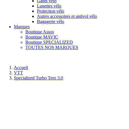
Gants vélo
Lunettes vélo
Protection vélo
Autres accessoires et antivol vélo
Bagagerie vélo
Marques
Boutique Assos
Boutique MAVIC
Boutique SPECIALIZED
TOUTES NOS MARQUES
Accueil
VTT
Specialized Turbo Tero 3.0