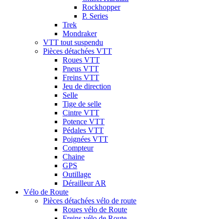
Rockhopper
P. Series
Trek
Mondraker
VTT tout suspendu
Pièces détachées VTT
Roues VTT
Pneus VTT
Freins VTT
Jeu de direction
Selle
Tige de selle
Cintre VTT
Potence VTT
Pédales VTT
Poignées VTT
Compteur
Chaine
GPS
Outillage
Dérailleur AR
Vélo de Route
Pièces détachées vélo de route
Roues vélo de Route
Freins vélo de Route