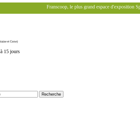
Franscoop, le plus grand espace d'exposition Specialized à Paris pour
taine et Corse)
'à 15 jours
Recherche