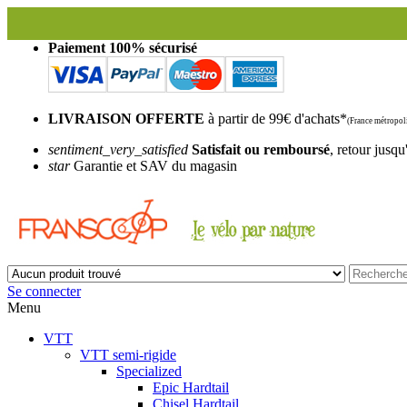
Paiement 100% sécurisé
LIVRAISON OFFERTE
à partir de 99€ d'achats*
(France métropoli
sentiment_very_satisfied
Satisfait ou remboursé
, retour jusqu
star
Garantie et SAV du magasin
Se connecter
Menu
VTT
VTT semi-rigide
Specialized
Epic Hardtail
Chisel Hardtail