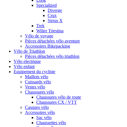
Look
Specialized
Diverge
Crux
Sirrus X
Trek
Wilier Triestina
Vélo de voyage
Pièces détachées vélo aventure
Accessoires Bikepacking
Vélo de Triathlon
Pièces détachées vélo triathlon
Vélo electrique
Vélo enfant
Equipement du cycliste
Maillots vélo
Cuissards vélo
Vestes vélo
Chaussures vélo
Chaussures vélo de route
Chaussures CX / VTT
Casques vélo
Accessoires vélo
Sac vélo
Chaussettes vélo