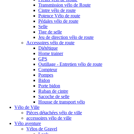
Transmission vélo de Route
Cintre vélo de route
Potence Vélo de route
Pédales vélo de route
Selle
Tige de selle
Jeu de direction vélo de route
Accessoires vélo de route
Diététique
Home trainer
GPS
Outillage - Entretien vélo de route
Compteur
Pompes
Bidon
Porte bidon
Ruban de cintre
Sacoche de selle
Housse de transport vélo
Vélo de Ville
Pièces détachées vélo de ville
accessoires vélo de ville
Vélo aventure
Vélos de Gravel