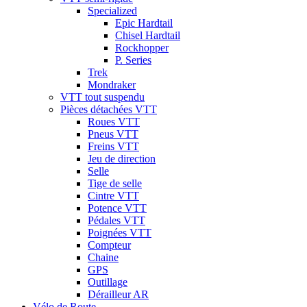
Specialized
Epic Hardtail
Chisel Hardtail
Rockhopper
P. Series
Trek
Mondraker
VTT tout suspendu
Pièces détachées VTT
Roues VTT
Pneus VTT
Freins VTT
Jeu de direction
Selle
Tige de selle
Cintre VTT
Potence VTT
Pédales VTT
Poignées VTT
Compteur
Chaine
GPS
Outillage
Dérailleur AR
Vélo de Route