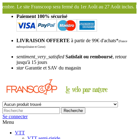
sera fermé du 1er Août au 27 Août inclus. Bonnes vacances !
Fransco
Paiement 100% sécurisé
LIVRAISON OFFERTE
à partir de 99€ d'achats*
(France
métropolitaine et Corse)
sentiment_very_satisfied
Satisfait ou remboursé
, retour
jusqu'à 15 jours
star
Garantie et SAV du magasin
Recherche
Se connecter
Menu
VTT
VTT semi-rigide