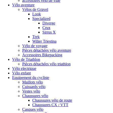
accessoires vélo de ville
Vélo aventure
Vélos de Gravel
Look
Specialized
Diverge
Crux
Sirrus X
Trek
Wilier Triestina
Vélo de voyage
Pièces détachées vélo aventure
Accessoires Bikepacking
Vélo de Triathlon
Pièces détachées vélo triathlon
Vélo electrique
Vélo enfant
Equipement du cycliste
Maillots vélo
Cuissards vélo
Vestes vélo
Chaussures vélo
Chaussures vélo de route
Chaussures CX / VTT
Casques vélo