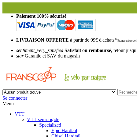
Paiement 100% sécurisé
LIVRAISON OFFERTE
à partir de 99€ d'achats*
(France métropoli
sentiment_very_satisfied
Satisfait ou remboursé
, retour jusqu
star
Garantie et SAV du magasin
Se connecter
Menu
VTT
VTT semi-rigide
Specialized
Epic Hardtail
Chisel Hardtail