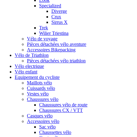
Look
Specialized
Diverge
Crux
Sirrus X
Trek
Wilier Triestina
Vélo de voyage
Pièces détachées vélo aventure
Accessoires Bikepacking
Vélo de Triathlon
Pièces détachées vélo triathlon
Vélo electrique
Vélo enfant
Equipement du cycliste
Maillots vélo
Cuissards vélo
Vestes vélo
Chaussures vélo
Chaussures vélo de route
Chaussures CX / VTT
Casques vélo
Accessoires vélo
Sac vélo
Chaussettes vélo