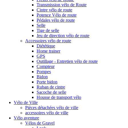
Transmission vélo de Route
Cintre vélo de route
Potence Vélo de route
Pédales vélo de route
Selle
Tige de selle
Jeu de direction vélo de route
Accessoires vélo de route
Diététique
Home trainer
GPS
Outillage - Entretien vélo de route
Compteur
Pompes
Bidon
Porte bidon
Ruban de cintre
Sacoche de selle
Housse de transport vélo
Vélo de Ville
Pièces détachées vélo de ville
accessoires vélo de ville
Vélo aventure
Vélos de Gravel