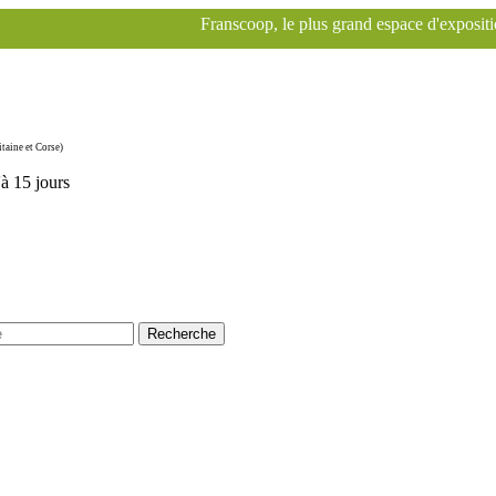
Franscoop, le plus grand espace d'exposition Specialized à 
taine et Corse)
'à 15 jours
Recherche