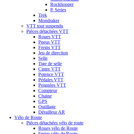
Rockhopper
P. Series
Trek
Mondraker
VTT tout suspendu
Pièces détachées VTT
Roues VTT
Pneus VTT
Freins VTT
Jeu de direction
Selle
Tige de selle
Cintre VTT
Potence VTT
Pédales VTT
Poignées VTT
Compteur
Chaine
GPS
Outillage
Dérailleur AR
Vélo de Route
Pièces détachées vélo de route
Roues vélo de Route
Freins vélo de Route