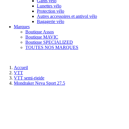
Gants vélo
Lunettes vélo
Protection vélo
Autres accessoires et antivol vélo
Bagagerie vélo
Marques
Boutique Assos
Boutique MAVIC
Boutique SPECIALIZED
TOUTES NOS MARQUES
Accueil
VTT
VTT semi-rigide
Mondraker Neva Sport 27.5