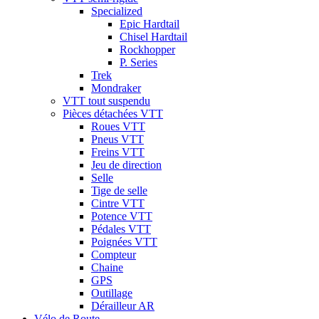
Specialized
Epic Hardtail
Chisel Hardtail
Rockhopper
P. Series
Trek
Mondraker
VTT tout suspendu
Pièces détachées VTT
Roues VTT
Pneus VTT
Freins VTT
Jeu de direction
Selle
Tige de selle
Cintre VTT
Potence VTT
Pédales VTT
Poignées VTT
Compteur
Chaine
GPS
Outillage
Dérailleur AR
Vélo de Route