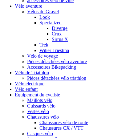
accessoires vélo de ville
Vélo aventure
Vélos de Gravel
Look
Specialized
Diverge
Crux
Sirrus X
Trek
Wilier Triestina
Vélo de voyage
Pièces détachées vélo aventure
Accessoires Bikepacking
Vélo de Triathlon
Pièces détachées vélo triathlon
Vélo electrique
Vélo enfant
Equipement du cycliste
Maillots vélo
Cuissards vélo
Vestes vélo
Chaussures vélo
Chaussures vélo de route
Chaussures CX / VTT
Casques vélo