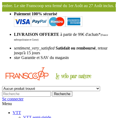
 sera fermé du 1er Août au 27 Août inclus. Bonnes vacances !
Fransc
Paiement 100% sécurisé
LIVRAISON OFFERTE
à partir de 99€ d'achats*
(France
métropolitaine et Corse)
sentiment_very_satisfied
Satisfait ou remboursé
, retour
jusqu'à 15 jours
star
Garantie et SAV du magasin
Recherche
Se connecter
Menu
VTT
VTT semi-rigide