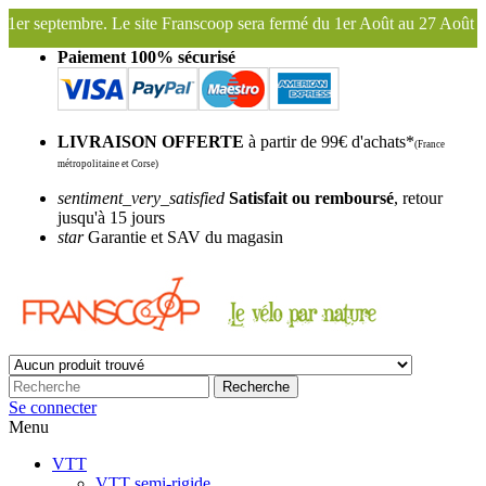
anscoop sera fermé du 1er Août au 27 Août inclus. Bonnes vacances !
Paiement 100% sécurisé
LIVRAISON OFFERTE
à partir de 99€ d'achats*
(France
métropolitaine et Corse)
sentiment_very_satisfied
Satisfait ou remboursé
, retour
jusqu'à 15 jours
star
Garantie et SAV du magasin
Recherche
Se connecter
Menu
VTT
VTT semi-rigide