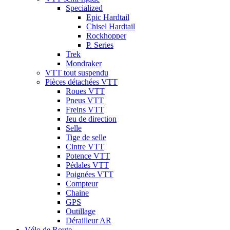
Specialized
Epic Hardtail
Chisel Hardtail
Rockhopper
P. Series
Trek
Mondraker
VTT tout suspendu
Pièces détachées VTT
Roues VTT
Pneus VTT
Freins VTT
Jeu de direction
Selle
Tige de selle
Cintre VTT
Potence VTT
Pédales VTT
Poignées VTT
Compteur
Chaine
GPS
Outillage
Dérailleur AR
Vélo de Route