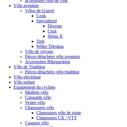
accessoires vélo de ville
Vélo aventure
Vélos de Gravel
Look
Specialized
Diverge
Crux
Sirrus X
Trek
Wilier Triestina
Vélo de voyage
Pièces détachées vélo aventure
Accessoires Bikepacking
Vélo de Triathlon
Pièces détachées vélo triathlon
Vélo electrique
Vélo enfant
Equipement du cycliste
Maillots vélo
Cuissards vélo
Vestes vélo
Chaussures vélo
Chaussures vélo de route
Chaussures CX / VTT
Casques vélo