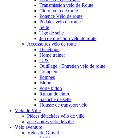
Transmission vélo de Route
Cintre vélo de route
Potence Vélo de route
Pédales vélo de route
Selle
Tige de selle
Jeu de direction vélo de route
Accessoires vélo de route
Diététique
Home trainer
GPS
Outillage - Entretien vélo de route
Compteur
Pompes
Bidon
Porte bidon
Ruban de cintre
Sacoche de selle
Housse de transport vélo
Vélo de Ville
Pièces détachées vélo de ville
accessoires vélo de ville
Vélo aventure
Vélos de Gravel