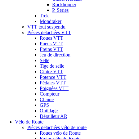
Rockhopper
P. Series
Trek
Mondraker
VTT tout suspendu
Pièces détachées VTT
Roues VTT
Pneus VTT
Freins VTT
Jeu de direction
Selle
Tige de selle
Cintre VTT
Potence VTT
Pédales VTT
Poignées VTT
Compteur
Chaine
GPS
Outillage
Dérailleur AR
Vélo de Route
Pièces détachées vélo de route
Roues vélo de Route
Freins vélo de Route