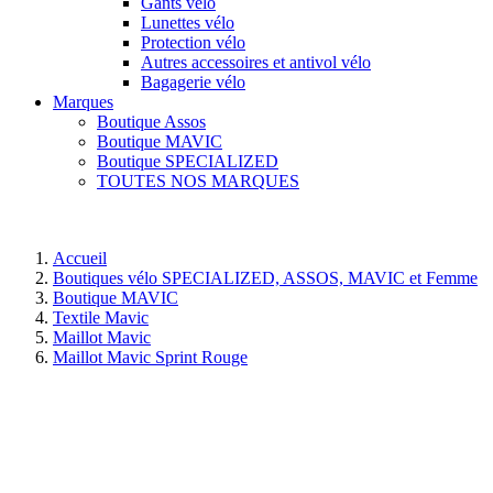
Gants vélo
Lunettes vélo
Protection vélo
Autres accessoires et antivol vélo
Bagagerie vélo
Marques
Boutique Assos
Boutique MAVIC
Boutique SPECIALIZED
TOUTES NOS MARQUES
Accueil
Boutiques vélo SPECIALIZED, ASSOS, MAVIC et Femme
Boutique MAVIC
Textile Mavic
Maillot Mavic
Maillot Mavic Sprint Rouge