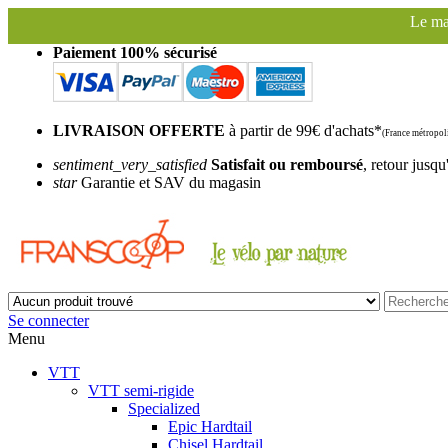
Le magasin Franscoop sera fermé à part
Paiement 100% sécurisé
LIVRAISON OFFERTE
à partir de 99€ d'achats*
(France métropoli
sentiment_very_satisfied
Satisfait ou remboursé
, retour jusqu
star
Garantie et SAV du magasin
Se connecter
Menu
VTT
VTT semi-rigide
Specialized
Epic Hardtail
Chisel Hardtail