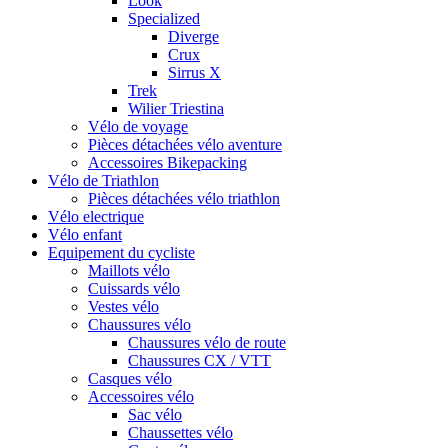
Look
Specialized
Diverge
Crux
Sirrus X
Trek
Wilier Triestina
Vélo de voyage
Pièces détachées vélo aventure
Accessoires Bikepacking
Vélo de Triathlon
Pièces détachées vélo triathlon
Vélo electrique
Vélo enfant
Equipement du cycliste
Maillots vélo
Cuissards vélo
Vestes vélo
Chaussures vélo
Chaussures vélo de route
Chaussures CX / VTT
Casques vélo
Accessoires vélo
Sac vélo
Chaussettes vélo