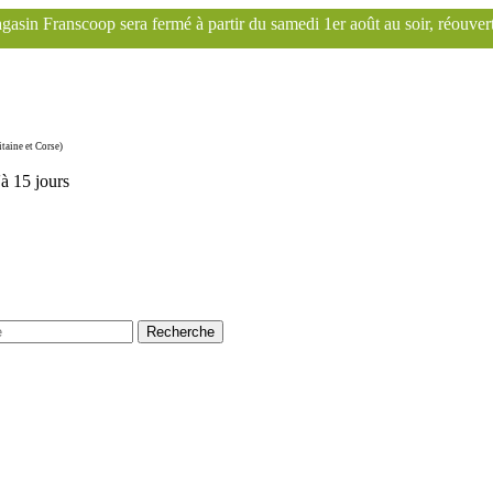
ir du samedi 1er août au soir, réouverture le mardi 1er septembre. Le 
taine et Corse)
'à 15 jours
Recherche