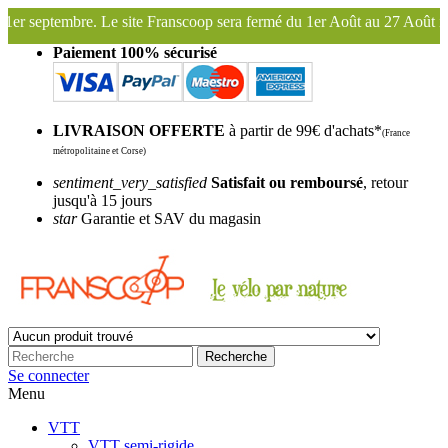
coop sera fermé du 1er Août au 27 Août inclus. Bonnes vacances !
Fr
Paiement 100% sécurisé
LIVRAISON OFFERTE
à partir de 99€ d'achats*
(France
métropolitaine et Corse)
sentiment_very_satisfied
Satisfait ou remboursé
, retour
jusqu'à 15 jours
star
Garantie et SAV du magasin
Recherche
Se connecter
Menu
VTT
VTT semi-rigide