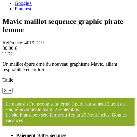
Google+
Pinterest
Mavic maillot sequence graphic pirate
femme
Référence:
40192119
80,00 €
TTC
Un maillot épuré orné du nouveau graphisme Mavic, alliant
respirabilité et confort.
Taille
Le magasin Franscoop sera fermé à partir du samedi 2 août au
soir, réouverture le mardi 2 septembre.
Le site Franscoop sera fermé du 1er au 29 Août inclus. Bonnes
vacances !
Paiement 100% sécurisé