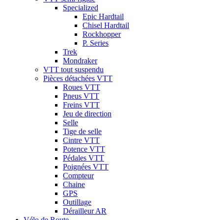
Specialized
Epic Hardtail
Chisel Hardtail
Rockhopper
P. Series
Trek
Mondraker
VTT tout suspendu
Pièces détachées VTT
Roues VTT
Pneus VTT
Freins VTT
Jeu de direction
Selle
Tige de selle
Cintre VTT
Potence VTT
Pédales VTT
Poignées VTT
Compteur
Chaine
GPS
Outillage
Dérailleur AR
Vélo de Route