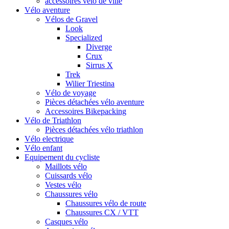
accessoires vélo de ville
Vélo aventure
Vélos de Gravel
Look
Specialized
Diverge
Crux
Sirrus X
Trek
Wilier Triestina
Vélo de voyage
Pièces détachées vélo aventure
Accessoires Bikepacking
Vélo de Triathlon
Pièces détachées vélo triathlon
Vélo electrique
Vélo enfant
Equipement du cycliste
Maillots vélo
Cuissards vélo
Vestes vélo
Chaussures vélo
Chaussures vélo de route
Chaussures CX / VTT
Casques vélo